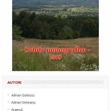
AUTORI
Adrian Golescu
Adrian Simeanu
Argeşul