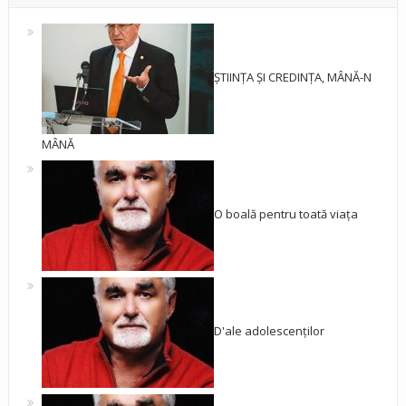
ȘTIINȚA ȘI CREDINȚA, MÂNĂ-N
MÂNĂ
O boală pentru toată viața
D'ale adolescenților