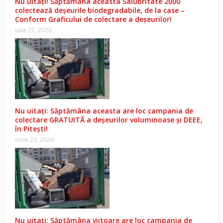
Nu uitați! Săptămâna aceasta Salubritate 2000
colectează deșeurile biodegradabile, de la case –
Conform Graficului de colectare a deșeurilor!
iulie 27, 2026
Nu uitați: Săptămâna aceasta are loc campania de
colectare GRATUITĂ a deșeurilor voluminoase și DEEE,
în Pitești!
iunie 23, 2026
Nu uitați: Săptămâna viitoare are loc campania de