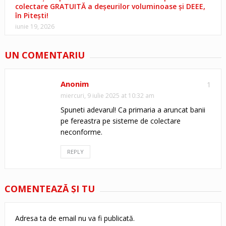
colectare GRATUITĂ a deșeurilor voluminoase și DEEE,
în Pitești!
iunie 19, 2026
UN COMENTARIU
Anonim
1
miercuri, 9 iulie 2025 at 10:32 am
Spuneti adevarul! Ca primaria a aruncat banii
pe fereastra pe sisteme de colectare
neconforme.
REPLY
COMENTEAZĂ ŞI TU
Adresa ta de email nu va fi publicată.