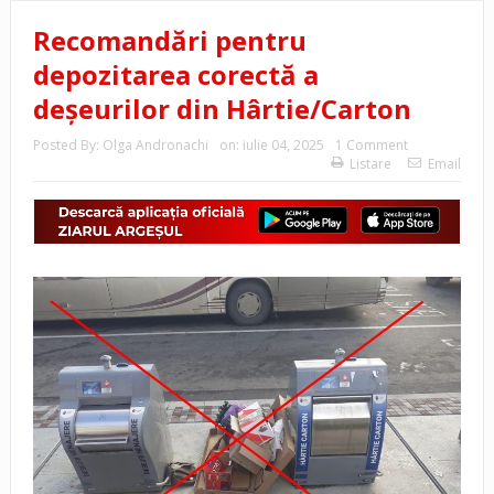
Recomandări pentru
depozitarea corectă a
deșeurilor din Hârtie/Carton
Posted By:
Olga Andronachi
on:
iulie 04, 2025
1 Comment
Listare
Email