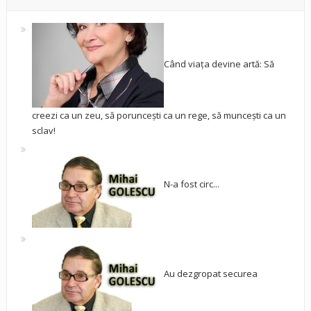
Când viața devine artă: Să
creezi ca un zeu, să poruncești ca un rege, să muncești ca un
sclav!
N-a fost circ...
Au dezgropat securea