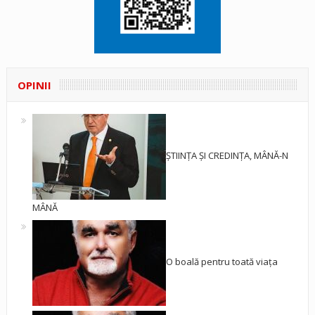
OPINII
ȘTIINȚA ȘI CREDINȚA, MÂNĂ-N
MÂNĂ
O boală pentru toată viața