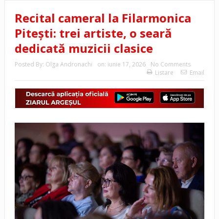
Recital cameral la Filarmonica
Pitești: trei artiste, o seară
dedicată muzicii clasice
Posted By:
Olga Andronachi
on:
iunie 17, 2026
No Comments
Listare
Email