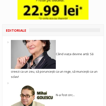
EDITORIALE
Când viața devine artă: Să
creezi ca un zeu, să poruncești ca un rege, să muncești ca un
sclav!
N-a fost circ...