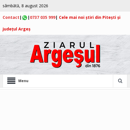
sâmbătă, 8 august 2026
Contact
|
|
0737 035 999
|
Cele mai noi știri din Pitești și
județul Argeș
Menu