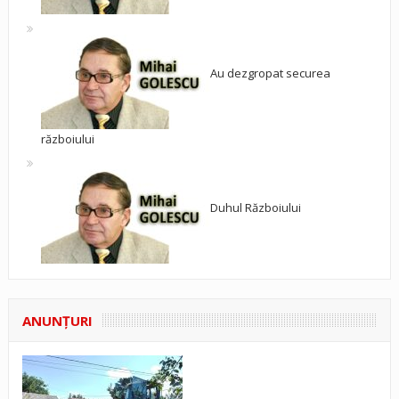
Au dezgropat securea
războiului
Duhul Războiului
ANUNŢURI