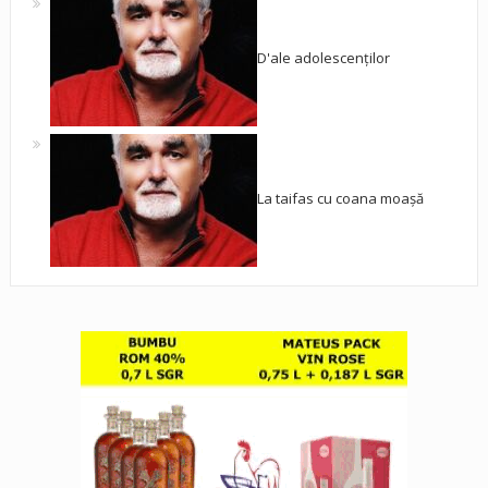
D'ale adolescenților
La taifas cu coana moașă