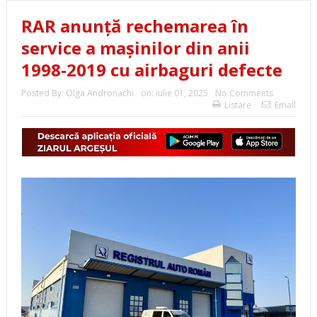
RAR anunță rechemarea în
service a mașinilor din anii
1998-2019 cu airbaguri defecte
Posted By:
Olga Andronachi
on:
iulie 01, 2025
No Comments
Listare
Email