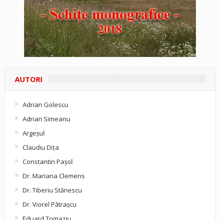
AUTORI
Adrian Golescu
Adrian Simeanu
Argeşul
Claudiu Diţa
Constantin Pașol
Dr. Mariana Clemens
Dr. Tiberiu Stănescu
Dr. Viorel Pătraşcu
Eduard Tomaziu