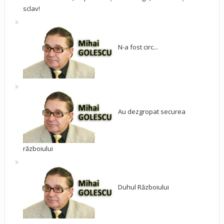
sclav!
N-a fost circ...
Au dezgropat securea
războiului
Duhul Războiului