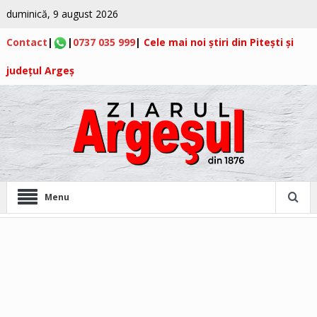
duminică, 9 august 2026
Contact
|
|
0737 035 999
|
Cele mai noi știri din Pitești și
județul Argeș
Menu