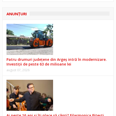
ANUNŢURI
Patru drumuri județene din Argeș intră în modernizare.
Investiții de peste 63 de milioane lei
august 07, 2026
Ai peste 16 ani și îți place să cânți? Filarmonica Pitești