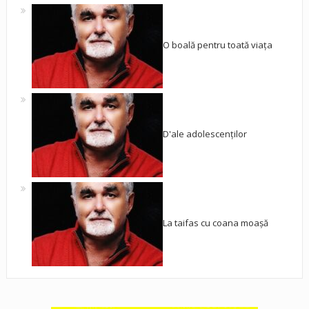
O boală pentru toată viața
D'ale adolescenților
La taifas cu coana moașă