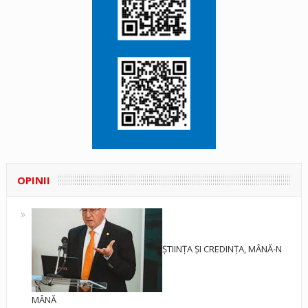
OPINII
ȘTIINȚA ȘI CREDINȚA, MÂNĂ-N
MÂNĂ