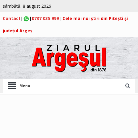
sâmbătă, 8 august 2026
Contact
|
|
0737 035 999
|
Cele mai noi știri din Pitești și
județul Argeș
Menu