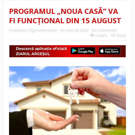
PROGRAMUL „NOUA CASĂ” VA
FI FUNCȚIONAL DIN 15 AUGUST
Posted By:
Olga Andronachi
on:
iulie 24, 2020
No Comments
Listare
Email