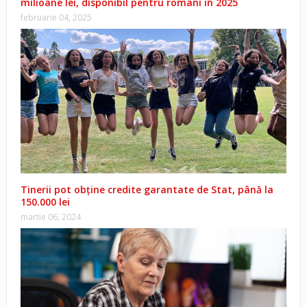
milioane lei, disponibil pentru români în 2025
februarie 04, 2025
Tinerii pot obține credite garantate de Stat, până la
150.000 lei
martie 06, 2024