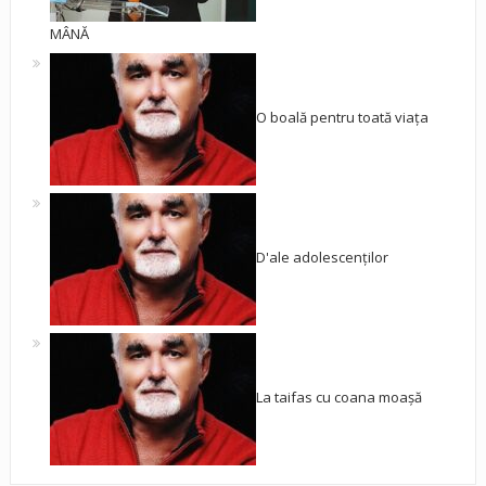
MÂNĂ
O boală pentru toată viața
D'ale adolescenților
La taifas cu coana moașă