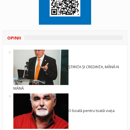
OPINII
ȘTIINȚA ȘI CREDINȚA, MÂNĂ-N
MÂNĂ
O boală pentru toată viața