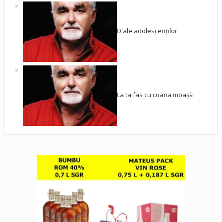
D'ale adolescenților
La taifas cu coana moașă