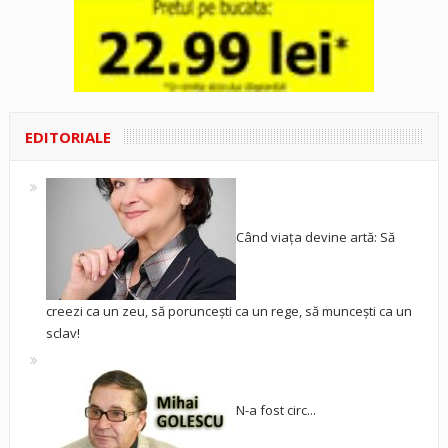
EDITORIALE
Când viața devine artă: Să
creezi ca un zeu, să poruncești ca un rege, să muncești ca un
sclav!
N-a fost circ...