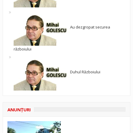
Au dezgropat securea
războiului
Duhul Războiului
ANUNŢURI