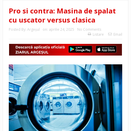
Pro si contra: Masina de spalat
cu uscator versus clasica
Posted By:
Argeşul
on:
aprilie 24, 2025
No Comments
Listare
Email