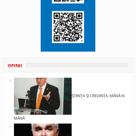
OPINII
ȘTIINȚA ȘI CREDINȚA, MÂNĂ-N
MÂNĂ