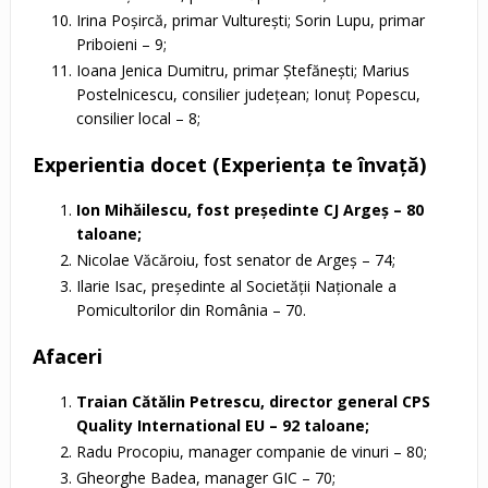
Irina Poşircă, primar Vultureşti; Sorin Lupu, primar
Priboieni – 9;
Ioana Jenica Dumitru, primar Ştefăneşti; Marius
Postelnicescu, consilier judeţean; Ionuţ Popescu,
consilier local – 8;
Experientia docet (Experienţa te învaţă)
Ion Mihăilescu, fost preşedinte CJ Argeş – 80
taloane;
Nicolae Văcăroiu, fost senator de Argeş – 74;
Ilarie Isac, preşedinte al Societăţii Naţionale a
Pomicultorilor din România – 70.
Afaceri
Traian Cătălin Petrescu,
director general CPS
Quality International EU
– 92 taloane;
Radu Procopiu, manager companie de vinuri – 80;
Gheorghe Badea, manager GIC – 70;