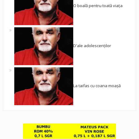
O boală pentru toată viața
D'ale adolescenților
La taifas cu coana moașă