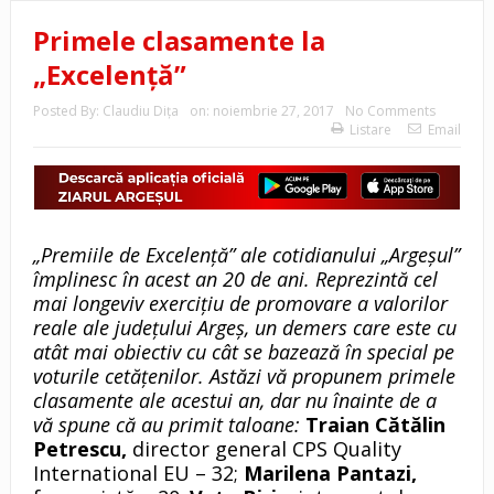
Primele clasamente la
„Excelenţă”
Posted By:
Claudiu Diţa
on:
noiembrie 27, 2017
No Comments
Listare
Email
„Premiile de Excelenţă” ale cotidianului „Argeşul”
împlinesc în acest an 20 de ani. Reprezintă cel
mai longeviv exerciţiu de promovare a valorilor
reale ale judeţului Argeş, un demers care este cu
atât mai obiectiv cu cât se bazează în special pe
voturile cetăţenilor. Astăzi vă propunem primele
clasamente ale acestui an, dar nu înainte de a
vă spune că au primit taloane:
Traian Cătălin
Petrescu,
director general CPS Quality
International EU – 32;
Marilena Pantazi,