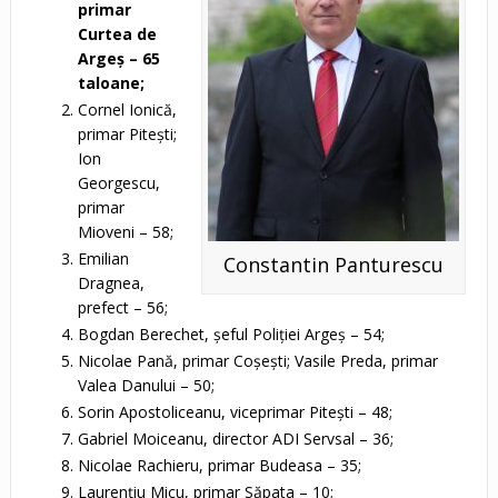
primar
Curtea de
Argeş – 65
taloane;
Cornel Ionică,
primar Piteşti;
Ion
Georgescu,
primar
Mioveni – 58;
Emilian
Constantin Panturescu
Dragnea,
prefect – 56;
Bogdan Berechet, şeful Poliţiei Argeş – 54;
Nicolae Pană, primar Coşeşti; Vasile Preda, primar
Valea Danului – 50;
Sorin Apostoliceanu, viceprimar Piteşti – 48;
Gabriel Moiceanu, director ADI Servsal – 36;
Nicolae Rachieru, primar Budeasa – 35;
Laurenţiu Micu, primar Săpata – 10;