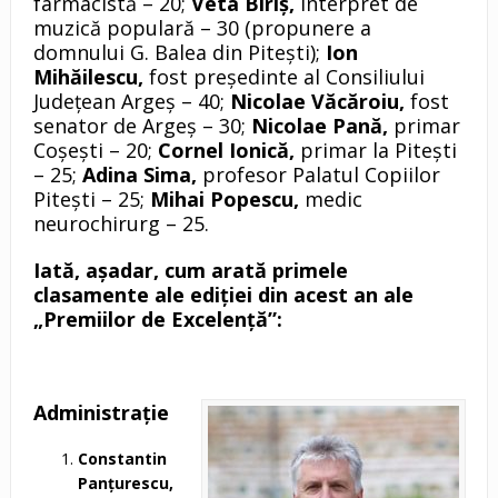
farmacistă – 20;
Veta Biriş,
interpret de
muzică populară – 30 (propunere a
domnului G. Balea din Piteşti);
Ion
Mihăilescu,
fost preşedinte al Consiliului
Judeţean Argeş – 40;
Nicolae Văcăroiu,
fost
senator de Argeş – 30;
Nicolae Pană,
primar
Coşeşti – 20;
Cornel Ionică,
primar la Piteşti
– 25;
Adina Sima,
profesor Palatul Copiilor
Piteşti – 25;
Mihai Popescu,
medic
neurochirurg – 25.
Iată, aşadar, cum arată primele
clasamente ale ediţiei din acest an ale
„Premiilor de Excelenţă”:
Administraţie
Constantin
Panţurescu,