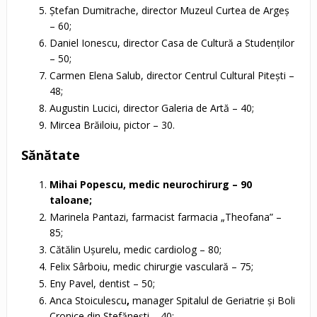
Ştefan Dumitrache, director Muzeul Curtea de Argeş
– 60;
Daniel Ionescu, director Casa de Cultură a Studenţilor
– 50;
Carmen Elena Salub, director Centrul Cultural Piteşti –
48;
Augustin Lucici, director Galeria de Artă – 40;
Mircea Brăiloiu, pictor – 30.
Sănătate
Mihai Popescu, medic neurochirurg – 90
taloane;
Marinela Pantazi, farmacist farmacia „Theofana” –
85;
Cătălin Uşurelu, medic cardiolog – 80;
Felix Sârboiu, medic chirurgie vasculară – 75;
Eny Pavel, dentist – 50;
Anca Stoiculescu
,
manager Spitalul de Geriatrie şi Boli
Cronice din Ştefăneşti – 40;