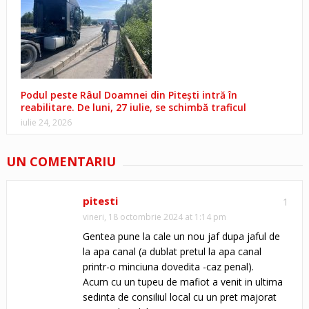
Podul peste Râul Doamnei din Pitești intră în
reabilitare. De luni, 27 iulie, se schimbă traficul
iulie 24, 2026
UN COMENTARIU
pitesti
1
vineri, 18 octombrie 2024 at 1:14 pm
Gentea pune la cale un nou jaf dupa jaful de
la apa canal (a dublat pretul la apa canal
printr-o minciuna dovedita -caz penal).
Acum cu un tupeu de mafiot a venit in ultima
sedinta de consiliul local cu un pret majorat