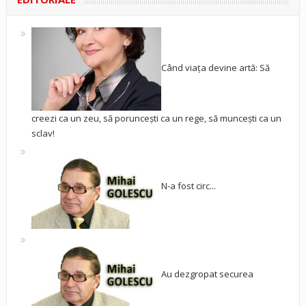
Când viața devine artă: Să
creezi ca un zeu, să poruncești ca un rege, să muncești ca un
sclav!
N-a fost circ...
Au dezgropat securea