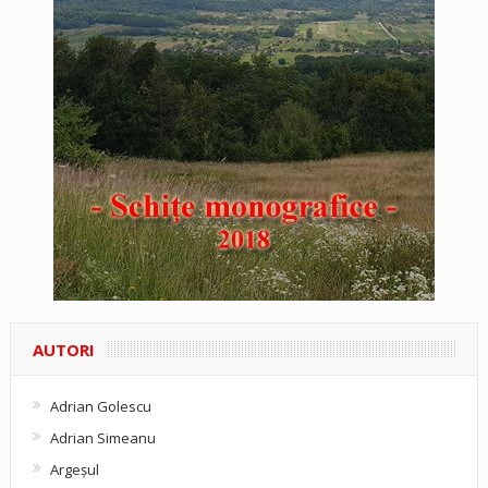
AUTORI
Adrian Golescu
Adrian Simeanu
Argeşul