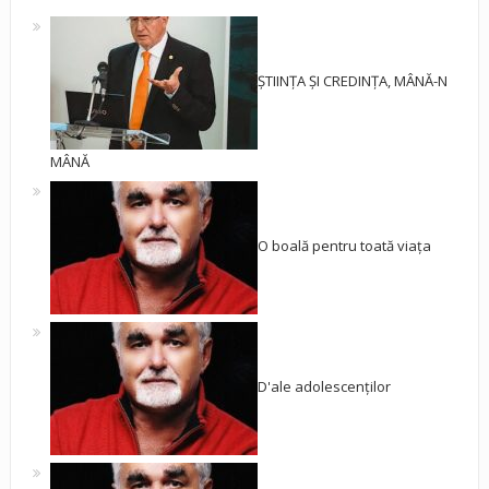
ȘTIINȚA ȘI CREDINȚA, MÂNĂ-N
MÂNĂ
O boală pentru toată viața
D'ale adolescenților