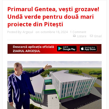
Primarul Gentea, vești grozave!
Undă verde pentru două mari
proiecte din Pitești
Posted By:
Argeşul
on:
octombrie 18, 2024
1 Comment
Listare
Email