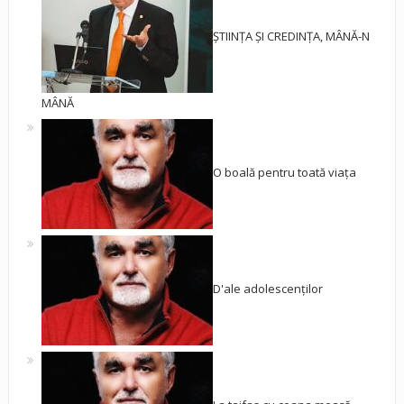
ȘTIINȚA ȘI CREDINȚA, MÂNĂ-N
MÂNĂ
O boală pentru toată viața
D'ale adolescenților