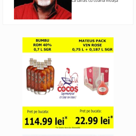
La taifas cu coana moașă