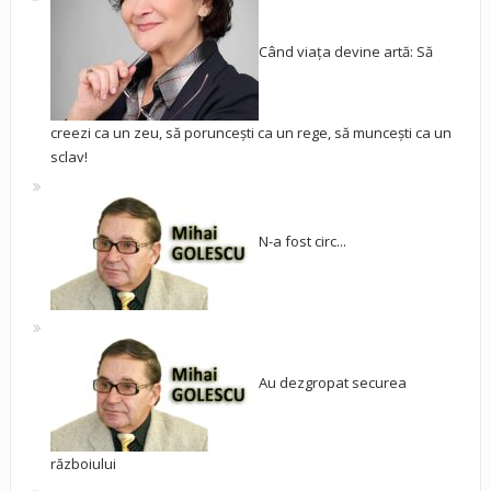
Când viața devine artă: Să
creezi ca un zeu, să poruncești ca un rege, să muncești ca un
sclav!
N-a fost circ...
Au dezgropat securea
războiului