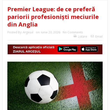
Premier League: de ce preferă
pariorii profesioniști meciurile
din Anglia
Posted By:
Argeşul
on:
iunie 23, 2026
No Comments
Listare
Email