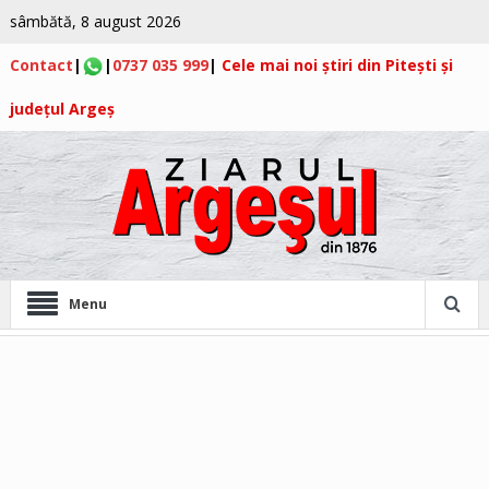
sâmbătă, 8 august 2026
Contact
|
|
0737 035 999
|
Cele mai noi știri din Pitești și
județul Argeș
Menu