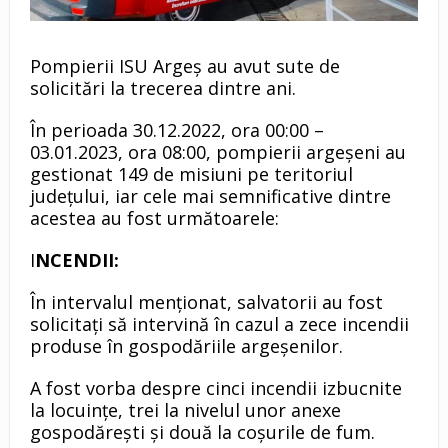
Pompierii ISU Argeş au avut sute de
solicitări la trecerea dintre ani.
În perioada 30.12.2022, ora 00:00 –
03.01.2023, ora 08:00, pompierii argeșeni au
gestionat 149 de misiuni pe teritoriul
județului, iar cele mai semnificative dintre
acestea au fost următoarele:
I
NCENDII:
În intervalul menționat, salvatorii au fost
solicitați să intervină în cazul a zece incendii
produse în gospodăriile argeșenilor.
A fost vorba despre cinci incendii izbucnite
la locuințe, trei la nivelul unor anexe
gospodărești și două la coșurile de fum.