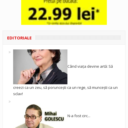
EDITORIALE
Când viața devine artă: Să
creezi ca un zeu, să poruncești ca un rege, să muncești ca un
sclav!
N-a fost circ...