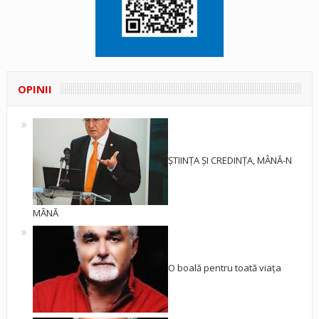
OPINII
ȘTIINȚA ȘI CREDINȚA, MÂNĂ-N
MÂNĂ
O boală pentru toată viața