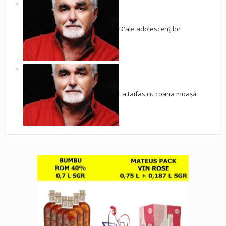
D'ale adolescenților
La taifas cu coana moașă