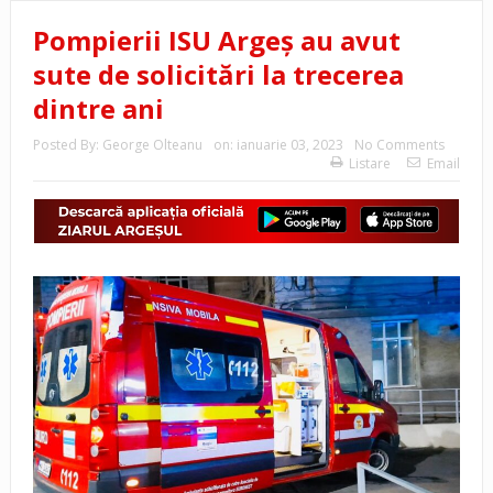
Pompierii ISU Argeş au avut
sute de solicitări la trecerea
dintre ani
Posted By:
George Olteanu
on:
ianuarie 03, 2023
No Comments
Listare
Email