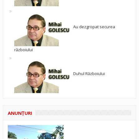
Au dezgropat securea
războiului
Duhul Războiului
ANUNŢURI