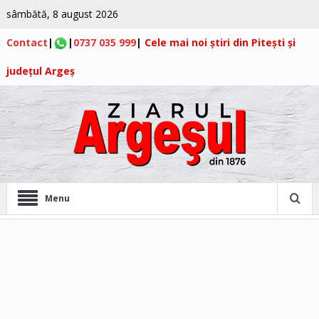
sâmbătă, 8 august 2026
Contact
|
|
0737 035 999
|
Cele mai noi știri din Pitești și
județul Argeș
Menu