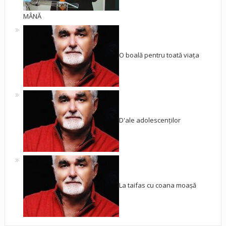
MÂNĂ
O boală pentru toată viața
D'ale adolescenților
La taifas cu coana moașă