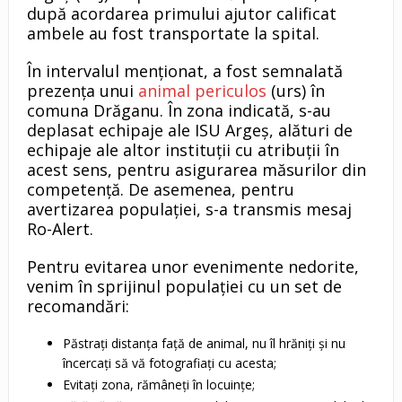
după acordarea primului ajutor calificat
ambele au fost transportate la spital.
În intervalul menționat, a fost semnalată
prezența unui
animal periculos
(urs) în
comuna Drăganu. În zona indicată, s-au
deplasat echipaje ale ISU Argeș, alături de
echipaje ale altor instituții cu atribuții în
acest sens, pentru asigurarea măsurilor din
competență. De asemenea, pentru
avertizarea populației, s-a transmis mesaj
Ro-Alert.
Pentru evitarea unor evenimente nedorite,
venim în sprijinul populației cu un set de
recomandări:
Păstrați distanța față de animal, nu îl hrăniți și nu
încercați să vă fotografiați cu acesta;
Evitați zona, rămâneți în locuințe;