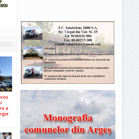
ocos
i
re a
rgie