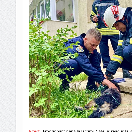
Pitești
. Emoționant până la lacrimi. Cățeluș readus la v