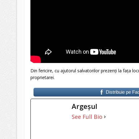
Din fericire, cu ajutorul salvatorilor prezenți la fața loc
proprietarei.
Distribuie pe F
Argeşul
See Full Bio