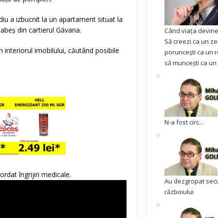
diu a izbucnit la un apartament situat la
 Babeș din cartierul Găvana.
Când viața devine 
Să creezi ca un ze
interiorul imobilului, căutând posibile
poruncești ca un r
să muncești ca un 
N-a fost circ...
rdat îngrijiri medicale.
Au dezgropat sec
războiului