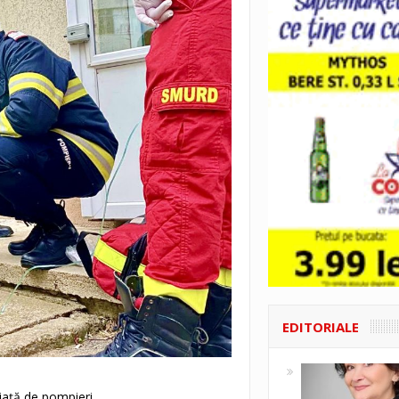
EDITORIALE
iață de pompieri.