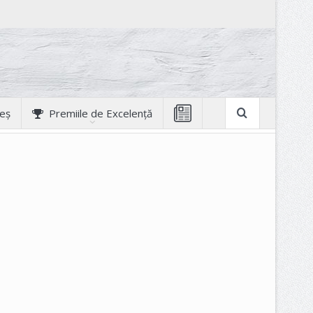
geș
Premiile de Excelență