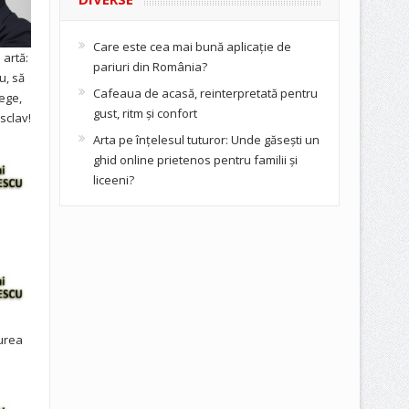
Care este cea mai bună aplicație de
artă:
pariuri din România?
u, să
Cafeaua de acasă, reinterpretată pentru
ege,
gust, ritm și confort
sclav!
Arta pe înțelesul tuturor: Unde găsești un
ghid online prietenos pentru familii și
liceeni?
urea