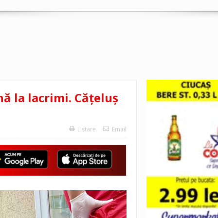
ă la lacrimi. Cățeluș
Listare
Email