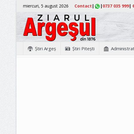
miercuri, 5 august 2026
Contact
|
|
0737 035 999
|
Ştiri Argeş
Ştiri Piteşti
Administrat