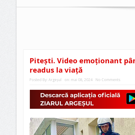
Pitești. Video emoționant pân
readus la viață
Posted By:
Argeşul
on:
mai 08, 2024
No Comments