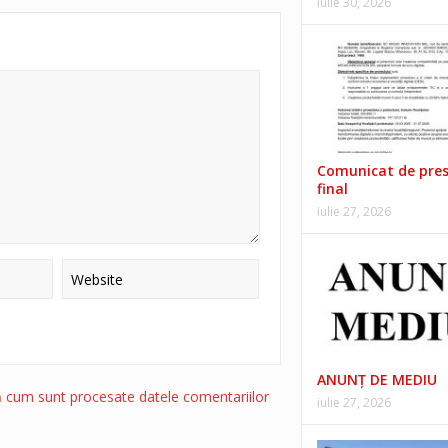
iulie 30, 2026
Comunicat de pre
final
iulie 27, 2026
ANUNŢ DE MEDIU
ă cum sunt procesate datele comentariilor
iulie 27, 2026