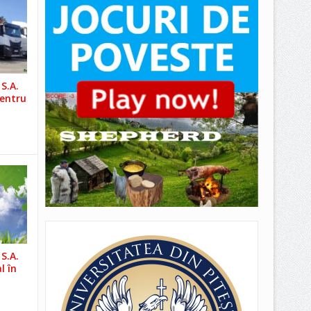
S.A.
pentru
S.A.
l în