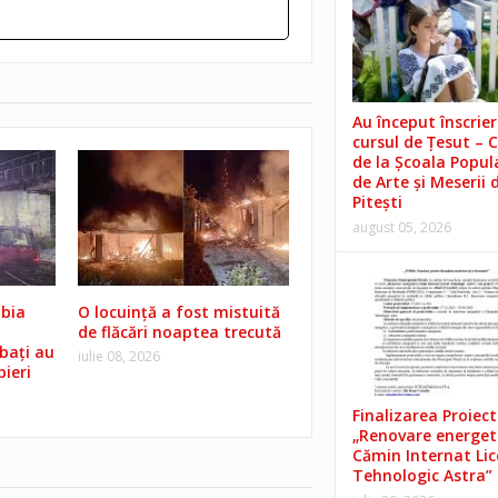
Au început înscrieri
cursul de Țesut – 
de la Școala Popul
de Arte și Meserii 
Pitești
august 05, 2026
lbia
O locuință a fost mistuită
de flăcări noaptea trecută
bați au
iulie 08, 2026
ieri
Finalizarea Proiect
„Renovare energet
Cămin Internat Lic
Tehnologic Astra”