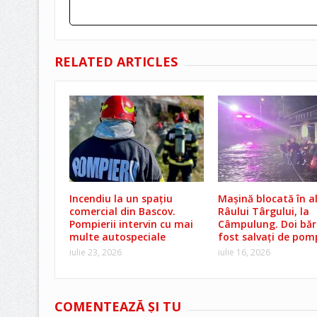
RELATED ARTICLES
Incendiu la un spațiu
Mașină blocată în a
comercial din Bascov.
Râului Târgului, la
Pompierii intervin cu mai
Câmpulung. Doi băr
multe autospeciale
fost salvați de pomp
iulie 23, 2026
iulie 16, 2026
COMENTEAZĂ ŞI TU