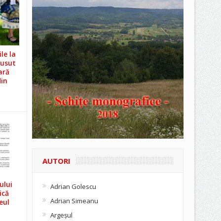
le la
Cusut
ară
din
AUTORI
ului
Adrian Golescu
ică
Adrian Simeanu
eul
Argeşul