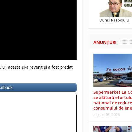
Duhul Războiului
ANUNŢURI
ului, acesta și-a revenit și a fost predat
acebook
Supermarket La C
se alătură efortulu
național de reduce
consumului de ene
august 05, 2026