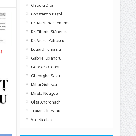
Claudiu Diţa
Constantin Pașol
Dr. Mariana Clemens
Dr. Tiberiu Stănescu
Dr. Viorel Pătraşcu
Eduard Tomaziu
să
Gabriel Lixandru
George Olteanu
Gheorghe Savu
Mihai Golescu
Mirela Neagoe
Olga Andronachi
Traian Ulmeanu
Val. Nicolau