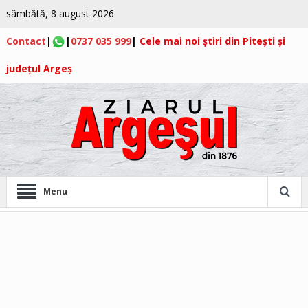
sâmbătă, 8 august 2026
Contact
|
|
0737 035 999
|
Cele mai noi știri din Pitești și
județul Argeș
Menu