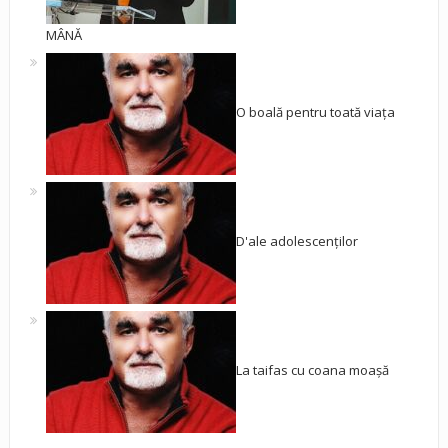
MÂNĂ
O boală pentru toată viața
D'ale adolescenților
La taifas cu coana moașă