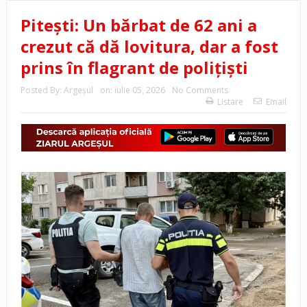
Pitești: Un bărbat de 62 ani a
crezut că dă lovitura, dar a fost
prins în flagrant de polițiști
Posted By:
Argeşul
on:
iulie 05, 2026
No Comments
Listare
Email