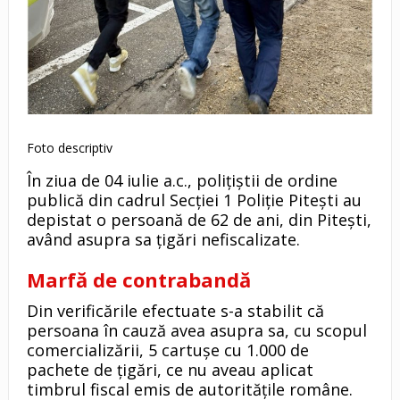
Foto descriptiv
În ziua de 04 iulie a.c., polițiștii de ordine
publică din cadrul Secției 1 Poliție Pitești au
depistat o persoană de 62 de ani, din Pitești,
având asupra sa țigări nefiscalizate.
Marfă de contrabandă
Din verificările efectuate s-a stabilit că
persoana în cauză avea asupra sa, cu scopul
comercializării, 5 cartușe cu 1.000 de
pachete de țigări, ce nu aveau aplicat
timbrul fiscal emis de autoritățile române.