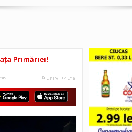
iața Primăriei!
nts
Listare
Email