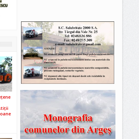
ețene
iții
ioane