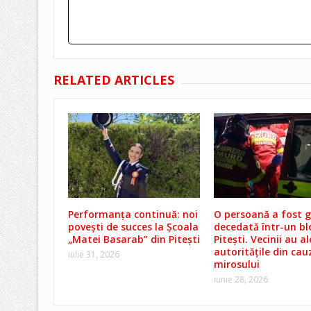
RELATED ARTICLES
Performanța continuă: noi
O persoană a fost g
povești de succes la Școala
decedată într-un bl
„Matei Basarab” din Pitești
Pitești. Vecinii au a
autoritățile din cau
iulie 31, 2026
mirosului
iunie 28, 2026