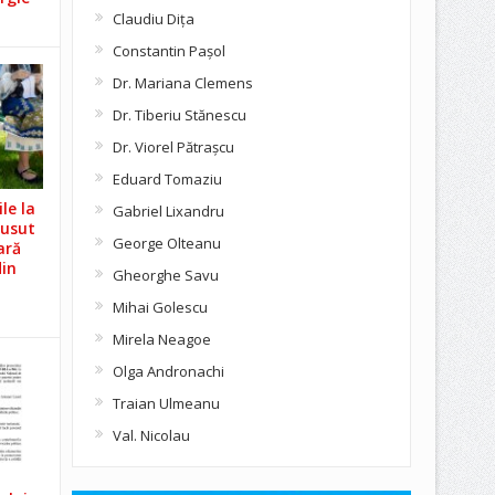
Claudiu Diţa
Constantin Pașol
Dr. Mariana Clemens
Dr. Tiberiu Stănescu
Dr. Viorel Pătraşcu
Eduard Tomaziu
le la
Gabriel Lixandru
Cusut
George Olteanu
ară
din
Gheorghe Savu
Mihai Golescu
Mirela Neagoe
Olga Andronachi
Traian Ulmeanu
Val. Nicolau