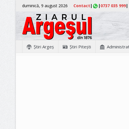
duminică, 9 august 2026
Contact
|
|
0737 035 999
|
Ştiri Argeş
Ştiri Piteşti
Administrat