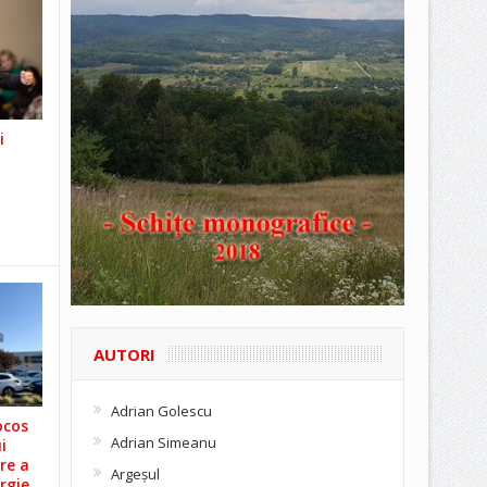
i
AUTORI
Adrian Golescu
ocos
Adrian Simeanu
i
re a
Argeşul
rgie