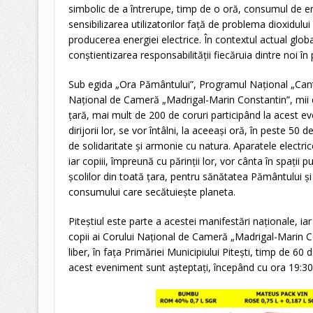
simbolic de a întrerupe, timp de o oră, consumul de en
sensibilizarea utilizatorilor față de problema dioxidul
producerea energiei electrice. În contextul actual glob
conștientizarea responsabilității fiecăruia dintre noi în
Sub egida „Ora Pământului”, Programul Național „Cant
Național de Cameră „Madrigal-Marin Constantin”, mii de v
țară, mai mult de 200 de coruri participând la acest ev
dirijorii lor, se vor întâlni, la aceeași oră, în peste 50
de solidaritate și armonie cu natura. Aparatele electric
iar copiii, împreună cu părinții lor, vor cânta în spații pu
școlilor din toată țara, pentru sănătatea Pământului și
consumului care secătuiește planeta.
Piteștiul este parte a acestei manifestări naționale, i
copii ai Corului Național de Cameră „Madrigal-Marin Co
liber, în fața Primăriei Municipiului Pitești, timp de 60
acest eveniment sunt așteptați, începând cu ora 19:30, 