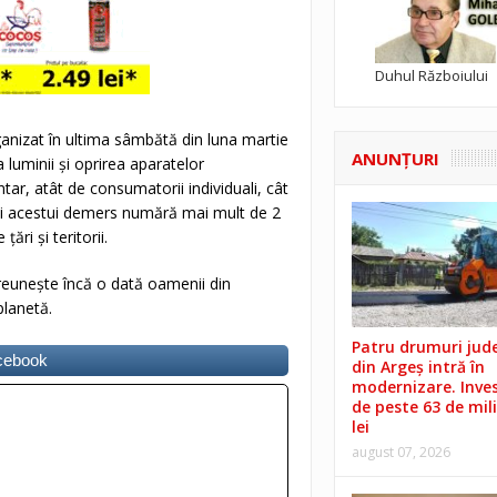
Duhul Războiului
anizat în ultima sâmbătă din luna martie
ANUNŢURI
 luminii și oprirea aparatelor
ar, atât de consumatorii individuali, cât
i ai acestui demers numără mai mult de 2
ri și teritorii.
reunește încă o dată oamenii din
planetă.
Patru drumuri jud
acebook
din Argeș intră în
modernizare. Invest
de peste 63 de mil
lei
august 07, 2026