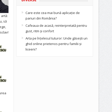
Care este cea mai bună aplicație de
artă:
pariuri din România?
u, să
Cafeaua de acasă, reinterpretată pentru
ege,
gust, ritm și confort
sclav!
Arta pe înțelesul tuturor: Unde găsești un
ghid online prietenos pentru familii și
liceeni?
urea