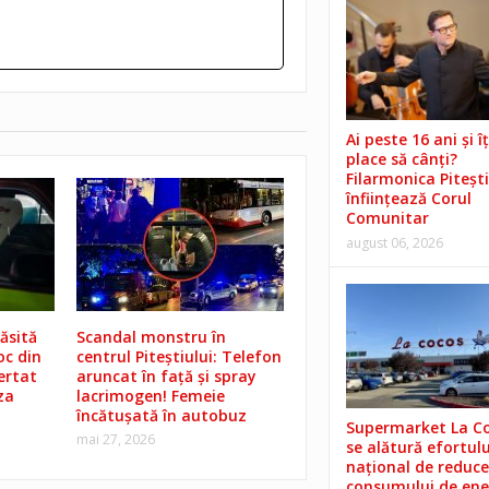
Ai peste 16 ani și îț
place să cânți?
Filarmonica Pitești
înființează Corul
Comunitar
august 06, 2026
ăsită
Scandal monstru în
oc din
centrul Piteștiului: Telefon
lertat
aruncat în față și spray
za
lacrimogen! Femeie
încătușată în autobuz
Supermarket La C
mai 27, 2026
se alătură efortulu
național de reduce
consumului de ene