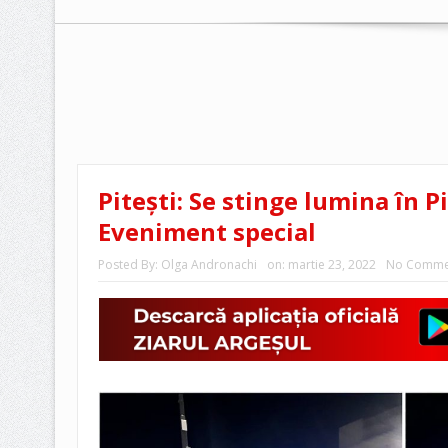
Pitești: Se stinge lumina în P
Eveniment special
Posted By:
Olga Andronachi
on:
martie 23, 2022
No Comme