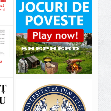
ului
ică
eul
să