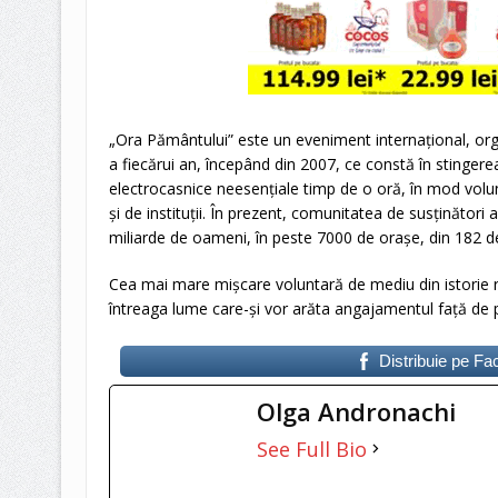
„Ora Pământului” este un eveniment internațional, org
a fiecărui an, începând din 2007, ce constă în stingerea
electrocasnice neesențiale timp de o oră, în mod volunt
și de instituții. În prezent, comunitatea de susținător
miliarde de oameni, în peste 7000 de orașe, din 182 de ță
Cea mai mare mișcare voluntară de mediu din istorie 
întreaga lume care-și vor arăta angajamentul față de 
Distribuie pe F
Olga Andronachi
See Full Bio