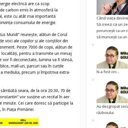
ergie electrică are ca scop
ui de carbon emis în atmosferă la
al, este cu atât mai importantă
Când viața devine 
 privința consumului de energie.
Să creezi ca un ze
poruncești ca un r
us Mundi” reunește, alături de Corul
să muncești ca un 
oci ale copiilor și ale coriștilor din
eniment. Peste 7000 de copii, alături de
 de localități, pentru a transmite un mesaj
e vor fi deconectate, lumina va fi stinsă,
blice, mall-uri, parcuri sau în curțile
N-a fost circ...
 a mediului, precum și împotriva extra-
ar sâmbătă seara, de la ora 20:30, 70 de
nstantin” vor susține un recital în aer
 de minute. Cei care doresc să participe la
Au dezgropat sec
în Piața Primăriei.
războiului