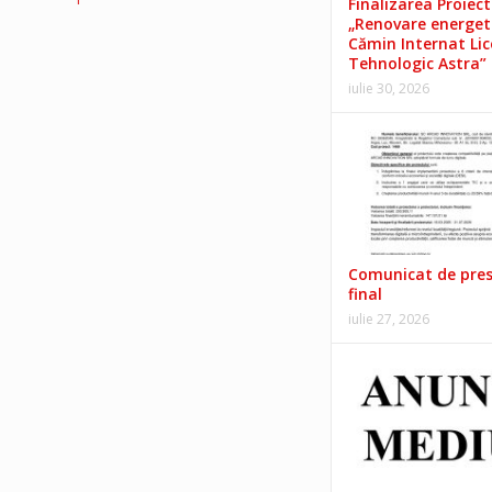
Finalizarea Proiect
„Renovare energet
Cămin Internat Lic
Tehnologic Astra”
iulie 30, 2026
Comunicat de pre
final
iulie 27, 2026