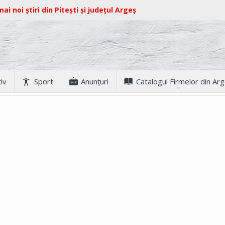
ai noi știri din Pitești și județul Argeș
iv
Sport
Anunţuri
Catalogul Firmelor din Ar