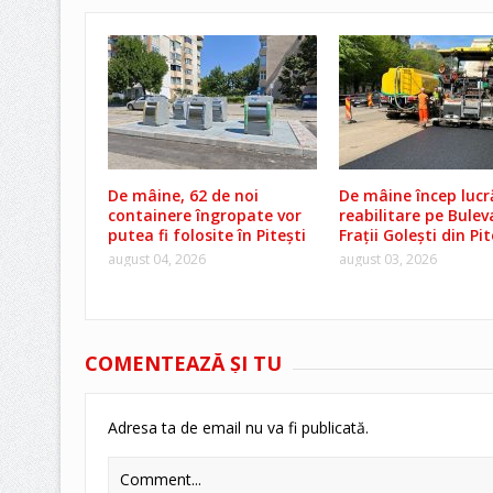
De mâine, 62 de noi
De mâine încep lucră
containere îngropate vor
reabilitare pe Bulev
putea fi folosite în Pitești
Frații Golești din Pit
august 04, 2026
august 03, 2026
COMENTEAZĂ ŞI TU
Adresa ta de email nu va fi publicată.