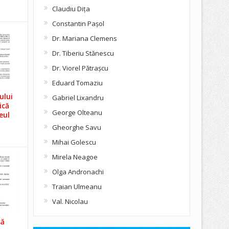
Claudiu Diţa
Constantin Pașol
Dr. Mariana Clemens
Dr. Tiberiu Stănescu
Dr. Viorel Pătraşcu
Eduard Tomaziu
ului
Gabriel Lixandru
ică
George Olteanu
eul
Gheorghe Savu
Mihai Golescu
Mirela Neagoe
Olga Andronachi
Traian Ulmeanu
Val. Nicolau
să