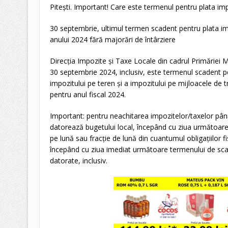
Pitești. Important! Care este termenul pentru plata impo
30 septembrie, ultimul termen scadent pentru plata imp
anului 2024 fără majorări de întârziere
Direcția Impozite și Taxe Locale din cadrul Primăriei M
30 septembrie 2024, inclusiv, este termenul scadent pen
impozitului pe teren și a impozitului pe mijloacele de t
pentru anul fiscal 2024.
Important: pentru neachitarea impozitelor/taxelor până
datorează bugetului local, începând cu ziua următoar
pe lună sau fracție de lună din cuantumul obligaţiilor f
începând cu ziua imediat următoare termenului de scad
datorate, inclusiv.