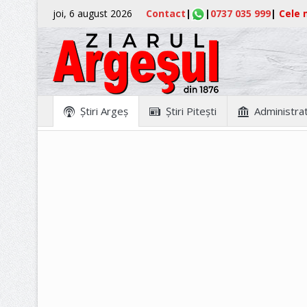
joi, 6 august 2026
Contact
|
|
0737 035 999
|
Cele m
Ştiri Argeş
Ştiri Piteşti
Administrat