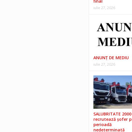
final
iulie 27, 2026
ANUNŢ DE MEDIU
iulie 27, 2026
SALUBRITATE 2000 
recrutează șofer 
perioadă
nedeterminată