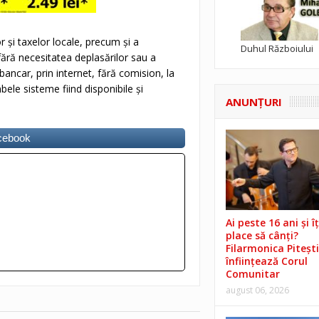
r şi taxelor locale, precum și a
Duhul Războiului
fără necesitatea deplasărilor sau a
bancar, prin internet, fără comision, la
ele sisteme fiind disponibile şi
ANUNŢURI
acebook
Ai peste 16 ani și îț
place să cânți?
Filarmonica Pitești
înființează Corul
Comunitar
august 06, 2026