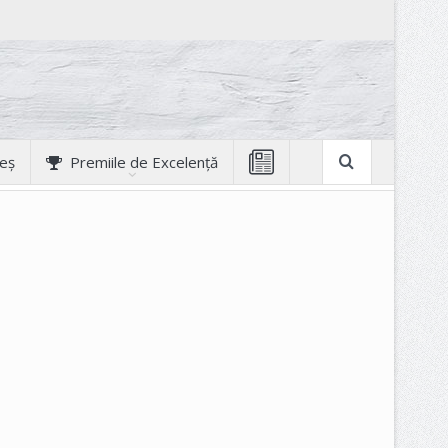
geș
Premiile de Excelență