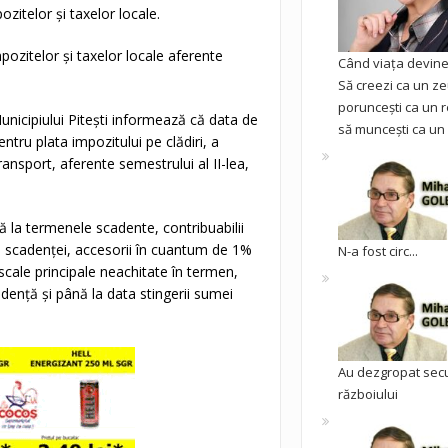
zitelor şi taxelor locale.
ozitelor şi taxelor locale aferente
Când viața devine 
Să creezi ca un ze
poruncești ca un r
unicipiului Pitești informează că data de
să muncești ca un 
tru plata impozitului pe clădiri, a
ransport, aferente semestrului al II-lea,
 la termenele scadente, contribuabilii
e scadenței, accesorii în cuantum de 1%
N-a fost circ...
iscale principale neachitate în termen,
enţă şi până la data stingerii sumei
Au dezgropat sec
războiului