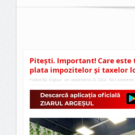
Pitești. Important! Care est
plata impozitelor şi taxelor l
Posted By:
Argeşul
on:
septembrie 23, 2024
No Comments