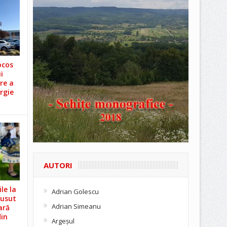
ocos
i
re a
rgie
AUTORI
le la
Adrian Golescu
Cusut
Adrian Simeanu
ară
din
Argeşul