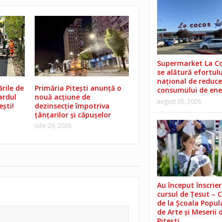
Supermarket La C
se alătură efortulu
național de reduce
rile de
Primăria Pitești anunță o
consumului de ene
ardul
nouă acțiune de
august 05, 2026
ești!
dezinsecție împotriva
țânțarilor și căpușelor
iulie 29, 2026
Au început înscrieri
cursul de Țesut – 
de la Școala Popul
de Arte și Meserii 
Pitești