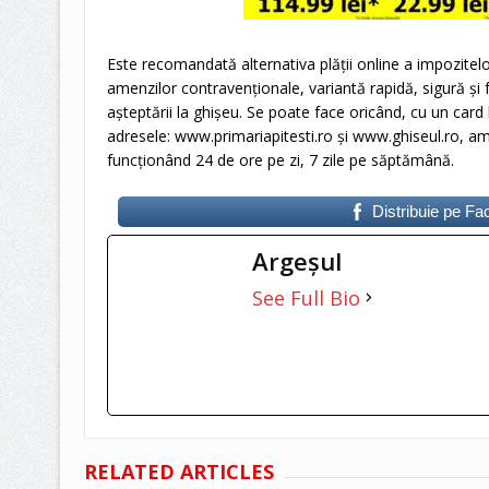
Este recomandată alternativa plății online a impozitelo
amenzilor contravenționale, variantă rapidă, sigură și 
așteptării la ghișeu. Se poate face oricând, cu un card 
adresele: www.primariapitesti.ro şi www.ghiseul.ro, amb
funcţionând 24 de ore pe zi, 7 zile pe săptămână.
Distribuie pe F
Argeşul
See Full Bio
RELATED ARTICLES