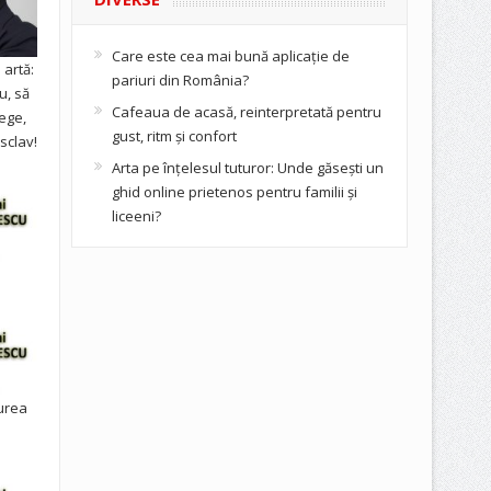
Care este cea mai bună aplicație de
artă:
pariuri din România?
u, să
Cafeaua de acasă, reinterpretată pentru
ege,
gust, ritm și confort
sclav!
Arta pe înțelesul tuturor: Unde găsești un
ghid online prietenos pentru familii și
liceeni?
urea