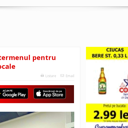
e termenul pentru
ocale
Listare
Email