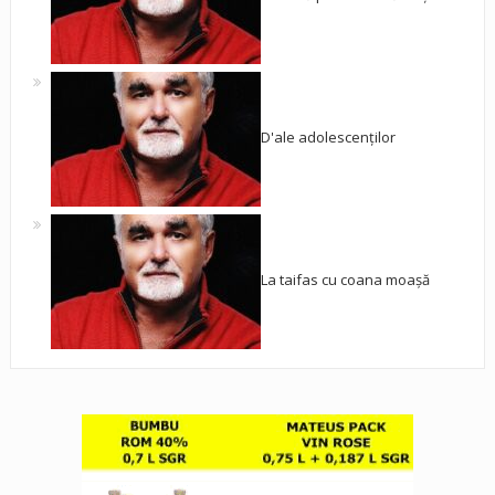
D'ale adolescenților
La taifas cu coana moașă