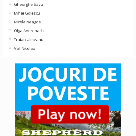
Gheorghe Savu
Mihai Golescu
Mirela Neagoe
Olga Andronachi
Traian Ulmeanu
Val. Nicolau