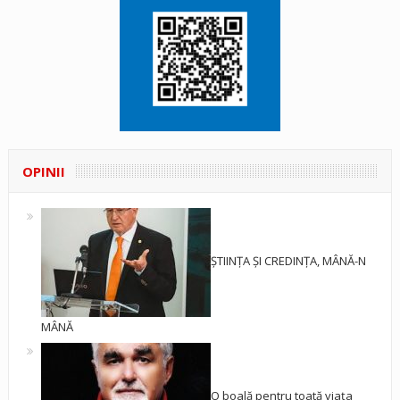
OPINII
ȘTIINȚA ȘI CREDINȚA, MÂNĂ-N
MÂNĂ
O boală pentru toată viața