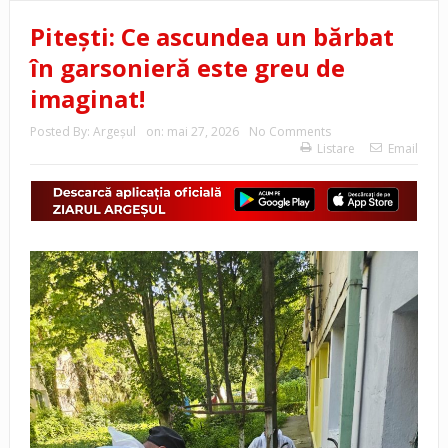
Pitești: Ce ascundea un bărbat
în garsonieră este greu de
imaginat!
Posted By:
Argeşul
on:
mai 27, 2026
No Comments
Listare
Email