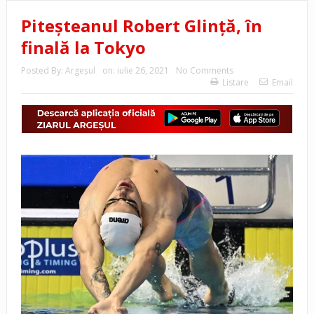
Piteșteanul Robert Glință, în
finală la Tokyo
Posted By:
Argeşul
on:
iulie 26, 2021
No Comments
Listare
Email