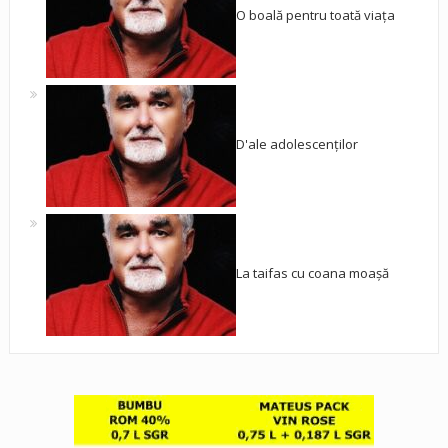
O boală pentru toată viața
D'ale adolescenților
La taifas cu coana moașă