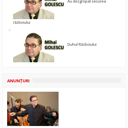
Au dezgropat securea
războiului
Duhul Războiului
ANUNŢURI