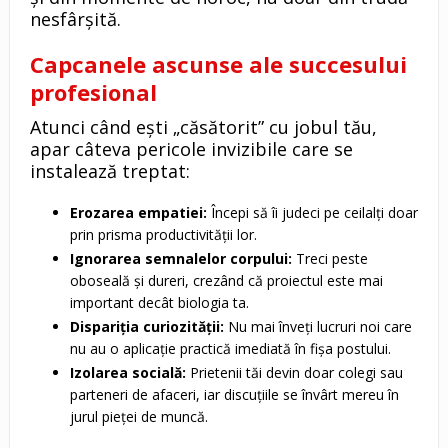
nesfârșită.
Capcanele ascunse ale succesului
profesional
Atunci când ești „căsătorit” cu jobul tău,
apar câteva pericole invizibile care se
instalează treptat:
Erozarea empatiei:
Începi să îi judeci pe ceilalți doar
prin prisma productivității lor.
Ignorarea semnalelor corpului:
Treci peste
oboseală și dureri, crezând că proiectul este mai
important decât biologia ta.
Dispariția curiozității:
Nu mai înveți lucruri noi care
nu au o aplicație practică imediată în fișa postului.
Izolarea socială:
Prietenii tăi devin doar colegi sau
parteneri de afaceri, iar discuțiile se învârt mereu în
jurul pieței de muncă.