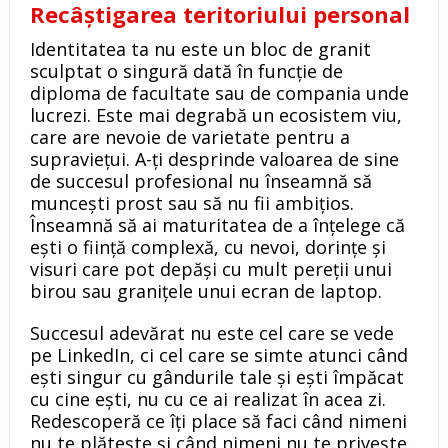
Recâștigarea teritoriului personal
Identitatea ta nu este un bloc de granit
sculptat o singură dată în funcție de
diploma de facultate sau de compania unde
lucrezi. Este mai degrabă un ecosistem viu,
care are nevoie de varietate pentru a
supraviețui. A-ți desprinde valoarea de sine
de succesul profesional nu înseamnă să
muncești prost sau să nu fii ambițios.
Înseamnă să ai maturitatea de a înțelege că
ești o ființă complexă, cu nevoi, dorințe și
visuri care pot depăși cu mult pereții unui
birou sau granițele unui ecran de laptop.
Succesul adevărat nu este cel care se vede
pe LinkedIn, ci cel care se simte atunci când
ești singur cu gândurile tale și ești împăcat
cu cine ești, nu cu ce ai realizat în acea zi.
Redescoperă ce îți place să faci când nimeni
nu te plătește și când nimeni nu te privește.