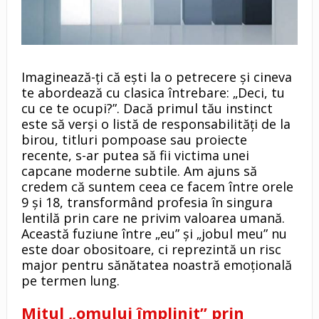
Imaginează-ți că ești la o petrecere și cineva
te abordează cu clasica întrebare: „Deci, tu
cu ce te ocupi?”. Dacă primul tău instinct
este să verși o listă de responsabilități de la
birou, titluri pompoase sau proiecte
recente, s-ar putea să fii victima unei
capcane moderne subtile. Am ajuns să
credem că suntem ceea ce facem între orele
9 și 18, transformând profesia în singura
lentilă prin care ne privim valoarea umană.
Această fuziune între „eu” și „jobul meu” nu
este doar obositoare, ci reprezintă un risc
major pentru sănătatea noastră emoțională
pe termen lung.
Mitul „omului împlinit” prin