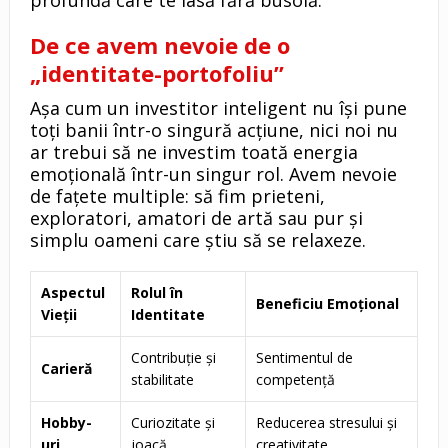
profundă care te lasă fără busolă.
De ce avem nevoie de o
„identitate-portofoliu”
Așa cum un investitor inteligent nu își pune
toți banii într-o singură acțiune, nici noi nu
ar trebui să ne investim toată energia
emoțională într-un singur rol. Avem nevoie
de fațete multiple: să fim prieteni,
exploratori, amatori de artă sau pur și
simplu oameni care știu să se relaxeze.
Aspectul
Rolul în
Beneficiu Emoțional
Vieții
Identitate
Contribuție și
Sentimentul de
Carieră
stabilitate
competență
Hobby-
Curiozitate și
Reducerea stresului și
uri
joacă
creativitate