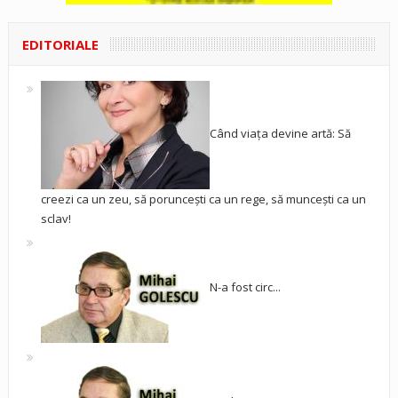
EDITORIALE
Când viața devine artă: Să
creezi ca un zeu, să poruncești ca un rege, să muncești ca un
sclav!
N-a fost circ...