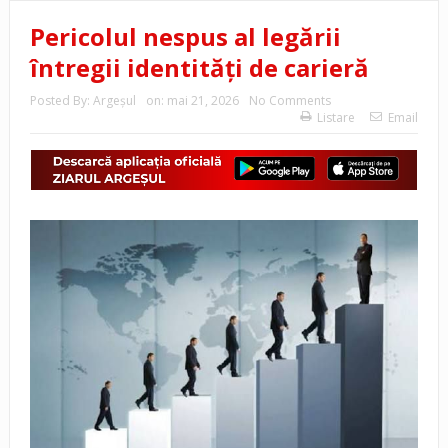
Pericolul nespus al legării
întregii identități de carieră
Posted By:
Argeşul
on:
mai 21, 2026
No Comments
Listare
Email