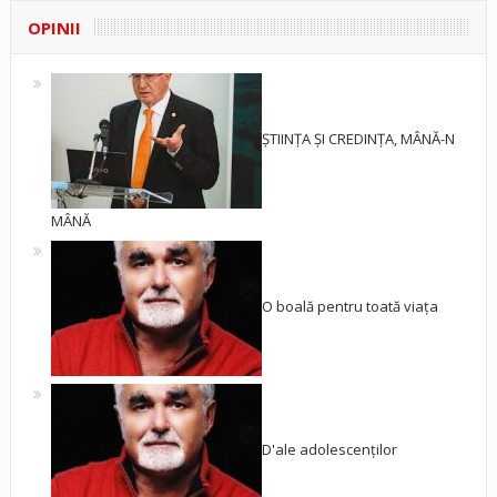
OPINII
ȘTIINȚA ȘI CREDINȚA, MÂNĂ-N
MÂNĂ
O boală pentru toată viața
D'ale adolescenților