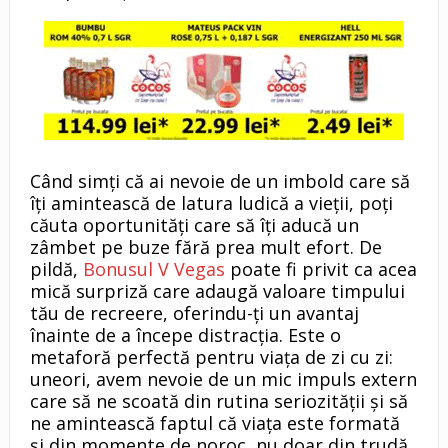
Când simți că ai nevoie de un imbold care să
îți amintească de latura ludică a vieții, poți
căuta oportunități care să îți aducă un
zâmbet pe buze fără prea mult efort. De
pildă,
Bonusul V Vegas
poate fi privit ca acea
mică surpriză care adaugă valoare timpului
tău de recreere, oferindu-ți un avantaj
înainte de a începe distracția. Este o
metaforă perfectă pentru viața de zi cu zi:
uneori, avem nevoie de un mic impuls extern
care să ne scoată din rutina seriozității și să
ne amintească faptul că viața este formată
și din momente de noroc, nu doar din trudă