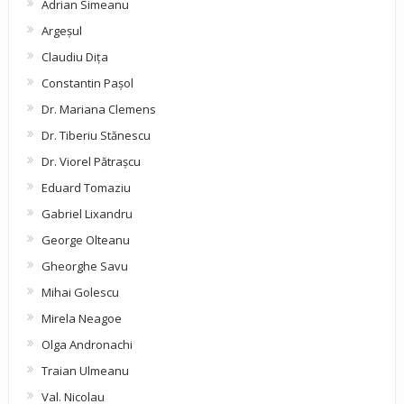
Adrian Simeanu
Argeşul
Claudiu Diţa
Constantin Pașol
Dr. Mariana Clemens
Dr. Tiberiu Stănescu
Dr. Viorel Pătraşcu
Eduard Tomaziu
Gabriel Lixandru
George Olteanu
Gheorghe Savu
Mihai Golescu
Mirela Neagoe
Olga Andronachi
Traian Ulmeanu
Val. Nicolau