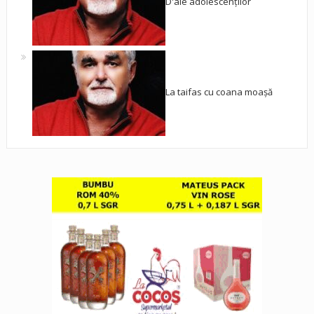
D'ale adolescenților
La taifas cu coana moașă