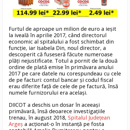
Furtul de aproape un milion de euro a ieşit
la iveală în aprilie 2017, când directorul
economic al spitalului a fost schimbat din
funcție, iar Isabela Din, noul director, a
descoperit că fuseseră făcute numeroase
plăți nejustificate. Totul a pornit de la două
ordine de plată emise în primăvara anului
2017 pe care datele nu corespundeau cu cele
de pe facturi: contul bancar şi codul fiscal
erau diferite faţă de cele de pe factură, însă
numele furnizorului era acelaşi.
DIICOT a deschis un dosar în aceeaşi
primăvară, însă deoarece investigaţiile
trenau, în august 2018,
Spitalul Judeţean
Argeş
a acţionat-o în instanţă pe fosta