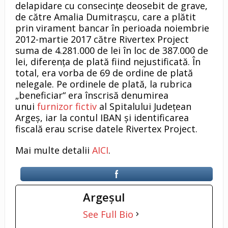
delapidare cu consecințe deosebit de grave,
de către Amalia Dumitrașcu, care a plătit
prin virament bancar în perioada noiembrie
2012-martie 2017 către Rivertex Project
suma de 4.281.000 de lei în loc de 387.000 de
lei, diferența de plată fiind nejustificată. În
total, era vorba de 69 de ordine de plată
nelegale. Pe ordinele de plată, la rubrica
„beneficiar“ era înscrisă denumirea
unui
furnizor fictiv
al Spitalului Judeţean
Argeş, iar la contul IBAN şi identificarea
fiscală erau scrise datele Rivertex Project.
Mai multe detalii
AICI
.
Argeşul
See Full Bio