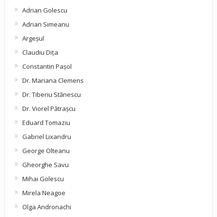
Adrian Golescu
Adrian Simeanu
Argeşul
Claudiu Diţa
Constantin Pașol
Dr. Mariana Clemens
Dr. Tiberiu Stănescu
Dr. Viorel Pătraşcu
Eduard Tomaziu
Gabriel Lixandru
George Olteanu
Gheorghe Savu
Mihai Golescu
Mirela Neagoe
Olga Andronachi