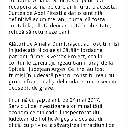
contabilă Amalia Dumitraşcu pentru a
recupera suma pe care ar fi furat-o aceasta.
Curtea de Apel Piteşti a dat o sentinţă
definitivă acum trei ani, numai că fosta
contabilă, aflată deocamdată în libertate,
refuză să returneze banii.
Alături de Amalia Dumitrașcu, au fost trimiși
în judecată Nicolae și Cătălin Iordache,
patronii firmei Rivertex Project, cea în
conturile căreia ajungeau banii furați de la
Spitalul Județean Argeș. Cei trei au fost
trimiși în judecată pentru constituirea unui
grup infracțional și delapidare cu consecințe
deosebit de grave.
În urmă cu șapte ani, pe 24 mai 2017,
Serviciul de investigare a criminalității
economice din cadrul Inspectoratului
Județean de Poliție Argeș s-a sesizat din
oficiu cu privire la săvârșirea infracțiunii de