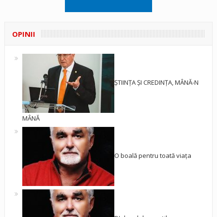
OPINII
ȘTIINȚA ȘI CREDINȚA, MÂNĂ-N
MÂNĂ
O boală pentru toată viața