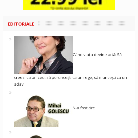
EDITORIALE
Când viața devine artă: Să
creezi ca un zeu, să poruncești ca un rege, să muncești ca un
sclav!
N-a fost circ...