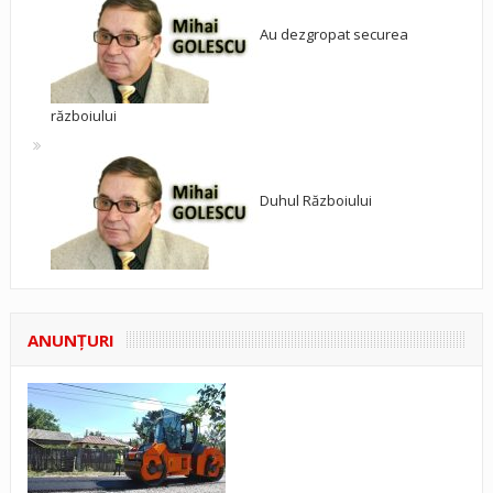
Au dezgropat securea
războiului
Duhul Războiului
ANUNŢURI