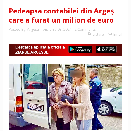
Pedeapsa contabilei din Argeș
care a furat un milion de euro
Posted By:
Argeşul
on:
iunie 03, 2024
2 Comments
Listare
Email