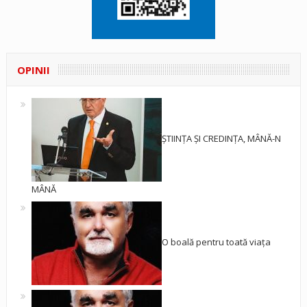
OPINII
ȘTIINȚA ȘI CREDINȚA, MÂNĂ-N
MÂNĂ
O boală pentru toată viața