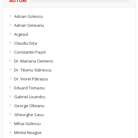
AUTORI
Adrian Golescu
Adrian Simeanu
Argeşul
Claudiu Diţa
Constantin Pașol
Dr. Mariana Clemens
Dr. Tiberiu Stănescu
Dr. Viorel Pătraşcu
Eduard Tomaziu
Gabriel Lixandru
George Olteanu
Gheorghe Savu
Mihai Golescu
Mirela Neagoe