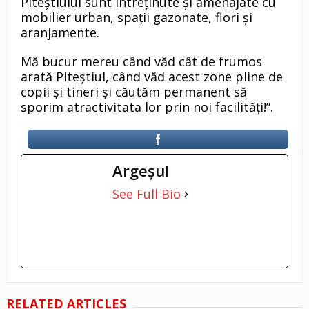
Piteștiului sunt întreținute și amenajate cu
mobilier urban, spații gazonate, flori și
aranjamente.
Mă bucur mereu când văd cât de frumos
arată Piteștiul, când văd acest zone pline de
copii și tineri și căutăm permanent să
sporim atractivitata lor prin noi facilități!”.
Argeşul
See Full Bio
RELATED ARTICLES