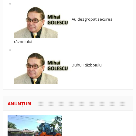
Au dezgropat securea
războiului
Duhul Războiului
ANUNŢURI