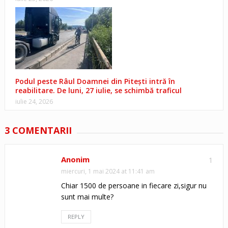
Podul peste Râul Doamnei din Pitești intră în
reabilitare. De luni, 27 iulie, se schimbă traficul
iulie 24, 2026
3 COMENTARII
Anonim
1
miercuri, 1 mai 2024 at 11:41 am
Chiar 1500 de persoane in fiecare zi,sigur nu
sunt mai multe?
REPLY