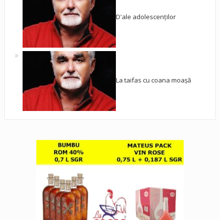
D'ale adolescenților
La taifas cu coana moașă