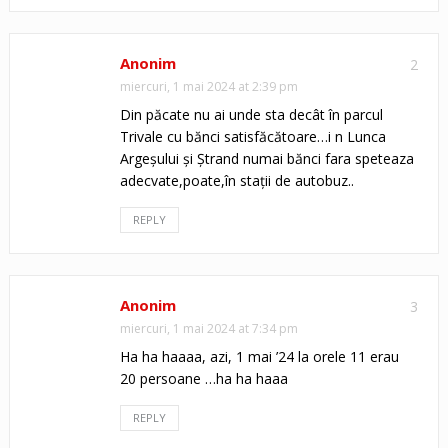
Anonim
2
miercuri, 1 mai 2024 at 2:39 pm
Din păcate nu ai unde sta decât în parcul
Trivale cu bănci satisfăcătoare…i n Lunca
Argeșului și Ștrand numai bănci fara speteaza
adecvate,poate,în stații de autobuz..
REPLY
Anonim
3
miercuri, 1 mai 2024 at 7:34 pm
Ha ha haaaa, azi, 1 mai ’24 la orele 11 erau
20 persoane …ha ha haaa
REPLY