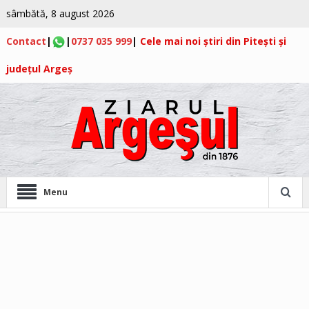
sâmbătă, 8 august 2026
Contact
|
|
0737 035 999
|
Cele mai noi știri din Pitești și
județul Argeș
Menu