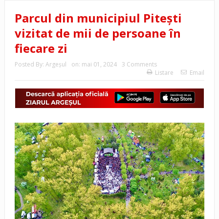
Parcul din municipiul Pitești
vizitat de mii de persoane în
fiecare zi
Posted By:
Argeşul
on:
mai 01, 2024
3 Comments
Listare
Email