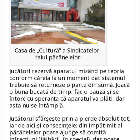
Casa de „Cultură” a Sindicatelor,
raiul păcănelelor
jucători rezervă aparatul mizând pe teoria
conform căreia la un moment dat sistemul
trebuie să returneze o parte din sumă. Joacă
o bună bucată de timp, fac o pauză şi se
întorc cu speranţa că aparatul va plăti, dar
asta nu se întâmplă.
Jucătorul sfârşeşte prin a pierde absolut tot,
iar de aici şi consecinţele: din împătimit al
păcănelelor poate ajunge să comită
infracţiuni (tâlhării, în special), dar poate