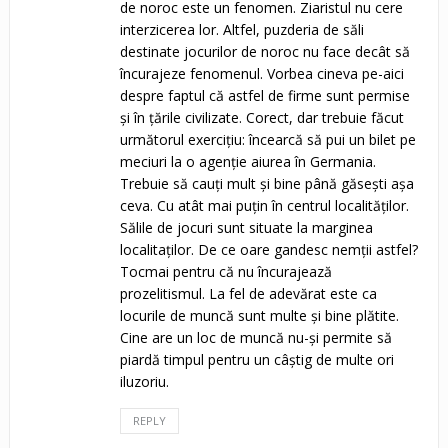
de noroc este un fenomen. Ziaristul nu cere
interzicerea lor. Altfel, puzderia de săli
destinate jocurilor de noroc nu face decât să
încurajeze fenomenul. Vorbea cineva pe-aici
despre faptul că astfel de firme sunt permise
și în țările civilizate. Corect, dar trebuie făcut
următorul exercițiu: încearcă să pui un bilet pe
meciuri la o agenție aiurea în Germania.
Trebuie să cauți mult și bine până găsești așa
ceva. Cu atât mai puțin în centrul localităților.
Sălile de jocuri sunt situate la marginea
localitaților. De ce oare gandesc nemții astfel?
Tocmai pentru că nu încurajează
prozelitismul. La fel de adevărat este ca
locurile de muncă sunt multe și bine plătite.
Cine are un loc de muncă nu-și permite să
piardă timpul pentru un câștig de multe ori
iluzoriu.
REPLY