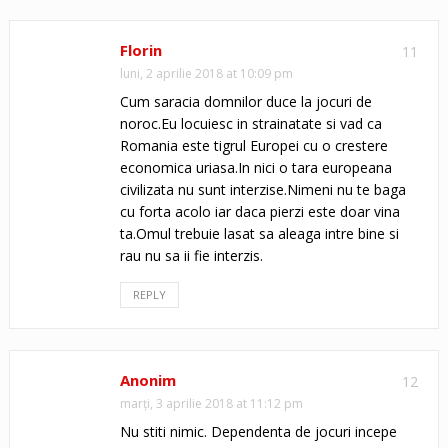
Florin
11
luni, 2 aprilie 2018 at 10:09 pm
Cum saracia domnilor duce la jocuri de
noroc.Eu locuiesc in strainatate si vad ca
Romania este tigrul Europei cu o crestere
economica uriasa.In nici o tara europeana
civilizata nu sunt interzise.Nimeni nu te baga
cu forta acolo iar daca pierzi este doar vina
ta.Omul trebuie lasat sa aleaga intre bine si
rau nu sa ii fie interzis.
REPLY
Anonim
12
marți, 3 aprilie 2018 at 11:12 pm
Nu stiti nimic. Dependenta de jocuri incepe