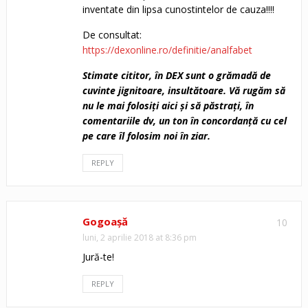
inventate din lipsa cunostintelor de cauza!!!!
De consultat:
https://dexonline.ro/definitie/analfabet
Stimate cititor, în DEX sunt o grămadă de
cuvinte jignitoare, insultătoare. Vă rugăm să
nu le mai folosiţi aici şi să păstraţi, în
comentariile dv, un ton în concordanţă cu cel
pe care îl folosim noi în ziar.
REPLY
Gogoașă
10
luni, 2 aprilie 2018 at 8:36 pm
Jură-te!
REPLY