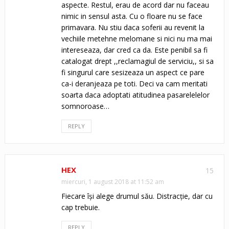
aspecte. Restul, erau de acord dar nu faceau
nimic in sensul asta. Cu o floare nu se face
primavara. Nu stiu daca soferii au revenit la
vechiile metehne melomane si nici nu ma mai
intereseaza, dar cred ca da. Este penibil sa fi
catalogat drept ,,reclamagiul de serviciu,, si sa
fi singurul care sesizeaza un aspect ce pare
ca-i deranjeaza pe toti. Deci va cam meritati
soarta daca adoptati atitudinea pasarelelelor
somnoroase…
REPLY
HEX
15
miercuri, 1 august 2018 at 11:52 am
Fiecare își alege drumul său. Distracție, dar cu
cap trebuie.
REPLY