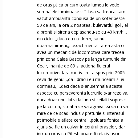
de oras pt ca oricum toata lumea le vede
semnalele luminoase si îi lasa sa treaca…am
vazut ambulanta condusa de un sofer peste
50 de ani, la ora 2 noaptea, bulevardul gol , el
a pronit si sirena deplasandu-se cu 40 km/h…
din ciclul ,,daca eu nu dorm, sa nu
doarma.nimeni,,…exact mentalitatea asta o
avea un mecanic de locomotiva care trecea
prin zona Calea Bascov pe langa turnurile din
Ceair, inainte de 89 si actiona fluierul
locomotivei fara motiv…mi-a spus prin 2005
ceva de genul ,,da-i dracu eu munceam si ei
dormeau,,…deci daca s-ar .semnala aceste
aspecte cu perseverenta lucrurile s-ar rezolva,
daca doar unul latra la luna si ceilalti soptesc
pe la colturi, situatia se va agrava…si sa nu va
mire de ce scad inclusiv preturile si interesul
pt imobilele aflate central…poluare fonica a
ajuns sa fie un calvar in centrul oraselor, dar
intr-un oras ca Pitesti poate fi relativ usor