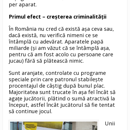
per aparat.
Primul efect – creşterea criminalităţii
În România nu cred că există aşa ceva sau,
dacă există, nu verifică nimeni ce se
întâmplă cu adevărat. Aparatele papă
miliarde (şi am văzut că se întâmplă aşa,
pentru că am fost acolo cu persoane care
jucau) fără să plătească nimic.
Sunt aranjate, controlate cu programe
speciale prin care patronul stabileşte
procentajul de câştig după bunul plac.
Majoritatea sunt trucate în aşa fel încât să
agaţe jucătorii, plătind o sumă atractivă la
început, astfel încât jucătorul să fie tentat
să continue jocul.
Unii