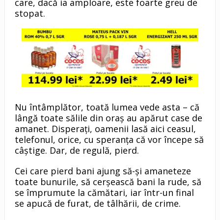
care, dacă ia amploare, este foarte greu de
stopat.
Nu întâmplător, toată lumea vede asta – că
lângă toate sălile din oraş au apărut case de
amanet. Disperaţi, oamenii lasă aici ceasul,
telefonul, orice, cu speranţa că vor începe să
câştige. Dar, de regulă, pierd.
Cei care pierd bani ajung să-şi amaneteze
toate bunurile, să cerşească bani la rude, să
se împrumute la cămătari, iar într-un final
se apucă de furat, de tâlhării, de crime.