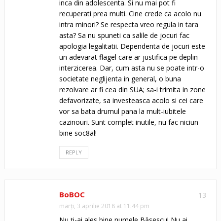
inca din adolescenta. Si nu mai pot fi
recuperati prea multi. Cine crede ca acolo nu
intra minori? Se respecta vreo regula in tara
asta? Sa nu spuneti ca salile de jocuri fac
apologia legalitatii. Dependenta de jocuri este
un adevarat flagel care ar justifica pe deplin
interzicerea. Dar, cum asta nu se poate intr-o
societate neglijenta in general, o buna
rezolvare ar fi cea din SUA; sa-i trimita in zone
defavorizate, sa investeasca acolo si cei care
vor sa bata drumul pana la mult-iubitele
cazinouri. Sunt complet inutile, nu fac niciun
bine soc8al!
REPLY
BoBOC
13
marți, 3 aprilie 2018 at 11:44 pm
Nu ți-ai ales bine numele Băsescu! Nu ai