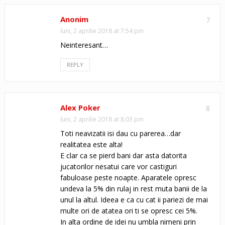
Anonim
7
luni, 2 aprilie 2018 at 7:54 pm
Neinteresant…
REPLY
Alex Poker
8
luni, 2 aprilie 2018 at 8:03 pm
Toti neavizatii isi dau cu parerea…dar
realitatea este alta!
E clar ca se pierd bani dar asta datorita
jucatorilor nesatui care vor castiguri
fabuloase peste noapte. Aparatele opresc
undeva la 5% din rulaj in rest muta banii de la
unul la altul. Ideea e ca cu cat ii pariezi de mai
multe ori de atatea ori ti se opresc cei 5%.
In alta ordine de idei nu umbla nimeni prin