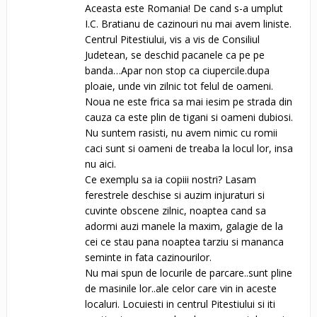
Aceasta este Romania! De cand s-a umplut
I.C. Bratianu de cazinouri nu mai avem liniste.
Centrul Pitestiului, vis a vis de Consiliul
Judetean, se deschid pacanele ca pe pe
banda…Apar non stop ca ciupercile.dupa
ploaie, unde vin zilnic tot felul de oameni.
Noua ne este frica sa mai iesim pe strada din
cauza ca este plin de tigani si oameni dubiosi.
Nu suntem rasisti, nu avem nimic cu romii
caci sunt si oameni de treaba la locul lor, insa
nu aici.
Ce exemplu sa ia copiii nostri? Lasam
ferestrele deschise si auzim injuraturi si
cuvinte obscene zilnic, noaptea cand sa
adormi auzi manele la maxim, galagie de la
cei ce stau pana noaptea tarziu si mananca
seminte in fata cazinourilor.
Nu mai spun de locurile de parcare..sunt pline
de masinile lor..ale celor care vin in aceste
localuri. Locuiesti in centrul Pitestiului si iti