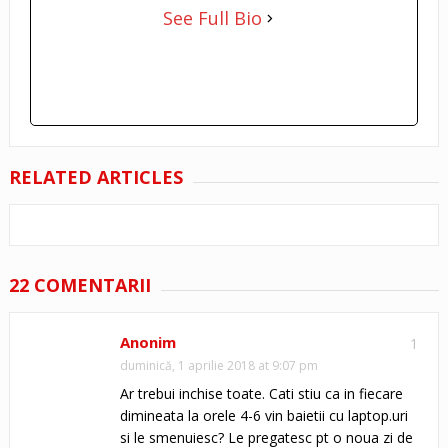
See Full Bio
RELATED ARTICLES
22 COMENTARII
Anonim
1
duminică, 1 aprilie 2018 at 9:07 pm
Ar trebui inchise toate. Cati stiu ca in fiecare
dimineata la orele 4-6 vin baietii cu laptop.uri
si le smenuiesc? Le pregatesc pt o noua zi de