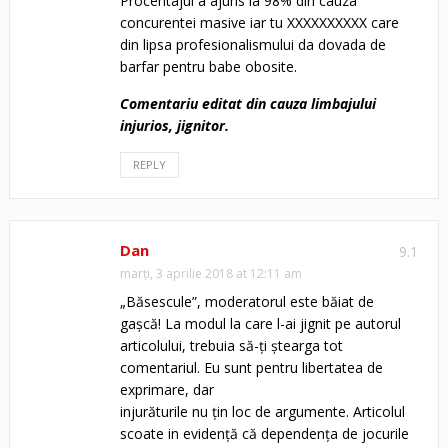
Procentajul a ajuns la 98% din cauza
concurentei masive iar tu XXXXXXXXXX care
din lipsa profesionalismului da dovada de
barfar pentru babe obosite.
Comentariu editat din cauza limbajului
injurios, jignitor.
REPLY
Dan
9.1
marți, 3 aprilie 2018 at 12:11 am
„Băsescule”, moderatorul este băiat de
gașcă! La modul la care l-ai jignit pe autorul
articolului, trebuia să-ți ștearga tot
comentariul. Eu sunt pentru libertatea de
exprimare, dar
injurăturile nu țin loc de argumente. Articolul
scoate in evidență că dependența de jocurile