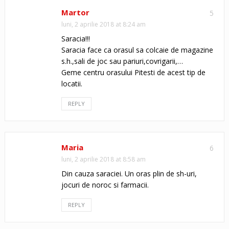
Martor
5
luni, 2 aprilie 2018 at 8:24 am
Saracia!!!
Saracia face ca orasul sa colcaie de magazine
s.h.,sali de joc sau pariuri,covrigarii,…
Geme centru orasului Pitesti de acest tip de
locatii.
REPLY
Maria
6
luni, 2 aprilie 2018 at 8:58 am
Din cauza saraciei. Un oras plin de sh-uri,
jocuri de noroc si farmacii.
REPLY