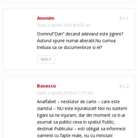
Anonim
9.1.1
marți, 3 aprilie 2018 at 8:25 am
Domnul”Dan” decand adevarul este jignire?
Autorul spune numai aberatii.Nu cumva
trebuia sa se documenteze si el?
REPLY
Basescu
9.1.2
marți, 3 aprilie 2018 at 11:17 am
Analfabet – nestiutor de carte – care este
ziaristul – NU este injuratura!!! Noi nu suntem
tigani sa ne injuram, dar din moment ce ti-ai
asumat sa publici ceva in spatiul Public,
destinat Publicului – esti obligat sa informezi
oamenii cu fapte reale, nu cu minciuni