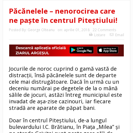
Păcănelele – nenorocirea care
ne paşte în centrul Piteştiului!
Posted By:
George Olteanu
on:
aprilie 01, 2018
22 Comments
Listare
Email
Jocurile de noroc cuprind o gamă vastă de
distracţii, însă păcănelele sunt de departe
cele mai distrugătoare. Dacă în urmă cu un
deceniu numărai pe degetele de la o mână
sălile de jocuri, astăzi întreg municipiul este
invadat de aşa-zise cazinouri, iar fiecare
stradă are aparate de păpat bani.
Doar în centrul Piteştiului, de-a lungul
bulevardului I.C. Brătianu, în Piaţa „Milea” şi