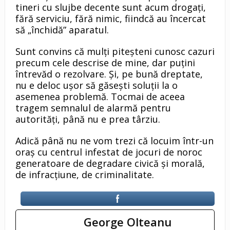
tineri cu slujbe decente sunt acum drogaţi,
fără serviciu, fără nimic, fiindcă au încercat
să „închidă” aparatul.
Sunt convins că mulţi piteşteni cunosc cazuri
precum cele descrise de mine, dar puţini
întrevăd o rezolvare. Şi, pe bună dreptate,
nu e deloc uşor să găseşti soluţii la o
asemenea problemă. Tocmai de aceea
tragem semnalul de alarmă pentru
autorităţi, până nu e prea târziu.
Adică până nu ne vom trezi că locuim într-un
oraş cu centrul infestat de jocuri de noroc
generatoare de degradare civică şi morală,
de infracţiune, de criminalitate.
George Olteanu