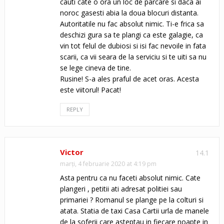
cauti cate o ora un loc de parcare si daca ai
noroc gasesti abia la doua blocuri distanta.
Autoritatile nu fac absolut nimic. Ti-e frica sa
deschizi gura sa te plangi ca este galagie, ca
vin tot felul de dubiosi si isi fac nevoile in fata
scarii, ca vii seara de la serviciu si te uiti sa nu
se lege cineva de tine.
Rusine! S-a ales praful de acet oras. Acesta
este viitorul! Pacat!
REPLY
Victor
14.1
marți, 4 februarie 2020 at 4:19 pm
Asta pentru ca nu faceti absolut nimic. Cate
plangeri , petitii ati adresat politiei sau
primariei ? Romanul se plange pe la colturi si
atata. Statia de taxi Casa Cartii urla de manele
de la soferii care asteptau in fiecare noapte in