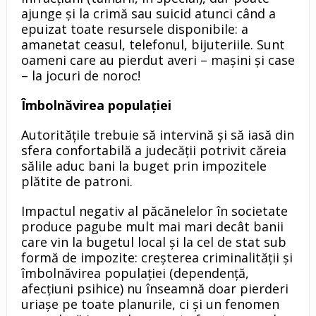
ajunge şi la crimă sau suicid atunci când a
epuizat toate resursele disponibile: a
amanetat ceasul, telefonul, bijuteriile. Sunt
oameni care au pierdut averi – maşini şi case
– la jocuri de noroc!
Î
mbolnăvirea populaţiei
Autorităţile trebuie să intervină şi să iasă din
sfera confortabilă a judecăţii potrivit căreia
sălile aduc bani la buget prin impozitele
plătite de patroni.
Impactul negativ al păcănelelor în societate
produce pagube mult mai mari decât banii
care vin la bugetul local şi la cel de stat sub
formă de impozite: creşterea criminalităţii şi
îmbolnăvirea populaţiei (dependenţă,
afecţiuni psihice) nu înseamnă doar pierderi
uriaşe pe toate planurile, ci şi un fenomen