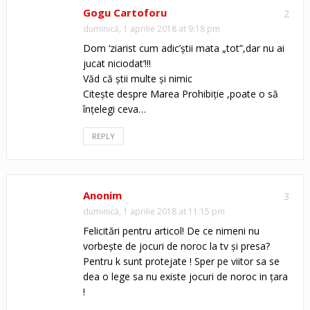
Gogu Cartoforu
2
duminică, 1 aprilie 2018 at 9:18 pm
Dom ‘ziarist cum adic’știi mata „tot”,dar nu ai
jucat niciodat’!!!
Văd că știi multe și nimic
Citește despre Marea Prohibiție ,poate o să
înțelegi ceva…
REPLY
Anonim
3
duminică, 1 aprilie 2018 at 11:15 pm
Felicitări pentru articol! De ce nimeni nu
vorbește de jocuri de noroc la tv și presa?
Pentru k sunt protejate ! Sper pe viitor sa se
dea o lege sa nu existe jocuri de noroc in țara
!