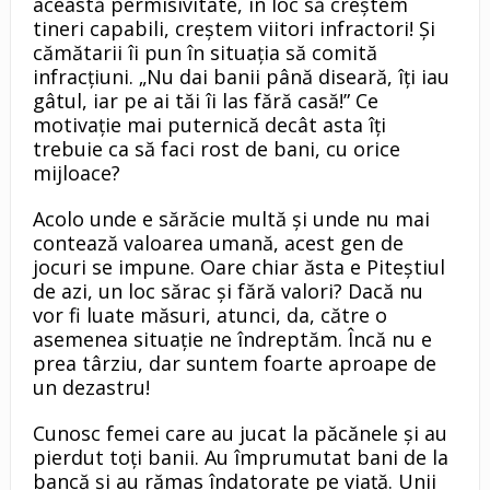
această permisivitate, în loc să creştem
tineri capabili, creştem viitori infractori! Şi
cămătarii îi pun în situaţia să comită
infracţiuni. „Nu dai banii până diseară, îţi iau
gâtul, iar pe ai tăi îi las fără casă!” Ce
motivaţie mai puternică decât asta îţi
trebuie ca să faci rost de bani, cu orice
mijloace?
Acolo unde e sărăcie multă şi unde nu mai
contează valoarea umană, acest gen de
jocuri se impune. Oare chiar ăsta e Piteştiul
de azi, un loc sărac şi fără valori? Dacă nu
vor fi luate măsuri, atunci, da, către o
asemenea situaţie ne îndreptăm. Încă nu e
prea târziu, dar suntem foarte aproape de
un dezastru!
Cunosc femei care au jucat la păcănele şi au
pierdut toţi banii. Au împrumutat bani de la
bancă şi au rămas îndatorate pe viaţă. Unii