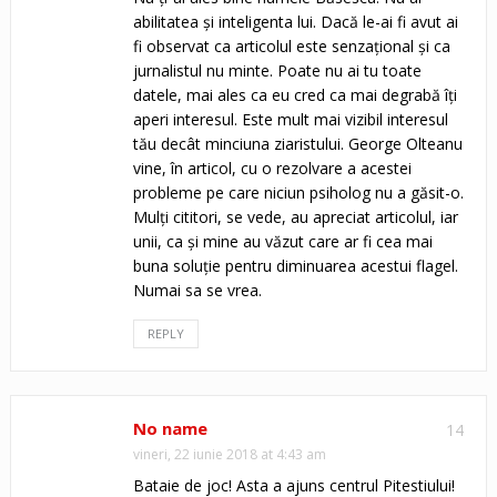
abilitatea și inteligenta lui. Dacă le-ai fi avut ai
fi observat ca articolul este senzațional și ca
jurnalistul nu minte. Poate nu ai tu toate
datele, mai ales ca eu cred ca mai degrabă îți
aperi interesul. Este mult mai vizibil interesul
tău decât minciuna ziaristului. George Olteanu
vine, în articol, cu o rezolvare a acestei
probleme pe care niciun psiholog nu a găsit-o.
Mulți cititori, se vede, au apreciat articolul, iar
unii, ca și mine au văzut care ar fi cea mai
buna soluție pentru diminuarea acestui flagel.
Numai sa se vrea.
REPLY
No name
14
vineri, 22 iunie 2018 at 4:43 am
Bataie de joc! Asta a ajuns centrul Pitestiului!