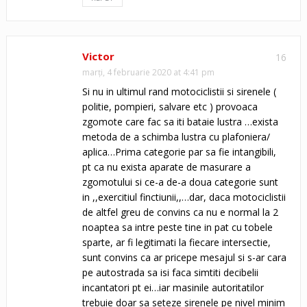
Victor
16
marți, 4 februarie 2020 at 4:41 pm
Si nu in ultimul rand motociclistii si sirenele (
politie, pompieri, salvare etc ) provoaca
zgomote care fac sa iti bataie lustra …exista
metoda de a schimba lustra cu plafoniera/
aplica…Prima categorie par sa fie intangibili,
pt ca nu exista aparate de masurare a
zgomotului si ce-a de-a doua categorie sunt
in ,,exercitiul finctiunii,,…dar, daca motociclistii
de altfel greu de convins ca nu e normal la 2
noaptea sa intre peste tine in pat cu tobele
sparte, ar fi legitimati la fiecare intersectie,
sunt convins ca ar pricepe mesajul si s-ar cara
pe autostrada sa isi faca simtiti decibelii
incantatori pt ei…iar masinile autoritatilor
trebuie doar sa seteze sirenele pe nivel minim