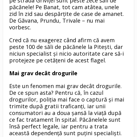
pe strada Griviţei sunt peste zece săli de
păcănele! Pe Banat, tot cam atâtea, unele
zid în zid sau despărţite de case de amanet.
De Găvana, Prundu, Trivale – nu mai
vorbesc.
Cred că nu exagerez când afirm că avem
peste 100 de săli de păcănele la Piteşti, dar
niciun specialist şi nicio autoritate care să-i
protejeze pe cetăţeni de acest flagel.
Mai grav dec
â
t drogurile
Este un fenomen mai grav decât drogurile.
De ce spun asta? Pentru că, în cazul
drogurilor, poliţia mai face o captură şi mai
trimite după gratii traficanţi, iar unii
consumatori au a doua şansă la viaţă după
ce fac tratament în spital. Păcănelele sunt
însă perfect legale, iar pentru a trata
această dependenţă sunt puţini specialişti.