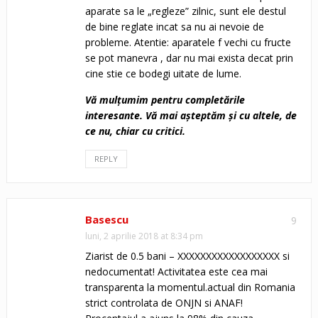
aparate sa le „regleze” zilnic, sunt ele destul
de bine reglate incat sa nu ai nevoie de
probleme. Atentie: aparatele f vechi cu fructe
se pot manevra , dar nu mai exista decat prin
cine stie ce bodegi uitate de lume.
Vă mulţumim pentru completările
interesante. Vă mai aşteptăm şi cu altele, de
ce nu, chiar cu critici.
REPLY
Basescu
9
luni, 2 aprilie 2018 at 8:34 pm
Ziarist de 0.5 bani – XXXXXXXXXXXXXXXXXX si
nedocumentat! Activitatea este cea mai
transparenta la momentul.actual din Romania
strict controlata de ONJN si ANAF!