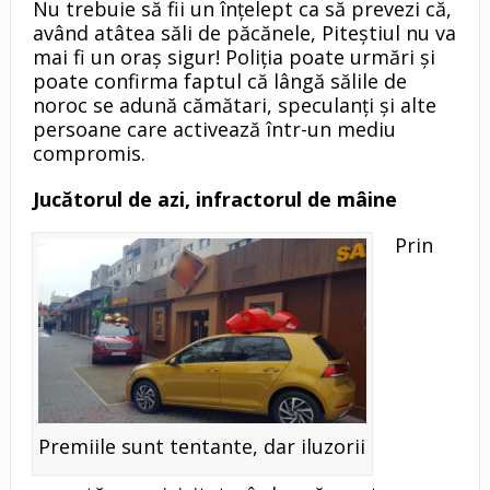
Nu trebuie să fii un înţelept ca să prevezi că,
având atâtea săli de păcănele, Piteştiul nu va
mai fi un oraş sigur! Poliţia poate urmări şi
poate confirma faptul că lângă sălile de
noroc se adună cămătari, speculanţi şi alte
persoane care activează într-un mediu
compromis.
Jucătorul de azi, infractorul de m
â
ine
Prin
Premiile sunt tentante, dar iluzorii