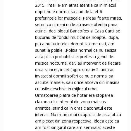
2015…intai le-am atras atentia ca in miezul
noptii nu e normal sa aud de la et 6
preferintele lor muzicale. Pareau foarte mirati,
semn ca nimeni nu le atrasese atentia pana
atunci, deci blocul BancoRex si Casa Cartii se
bucurau de fondul muzical de noapte…dupa,
pt ca nu au inteles domnii taximetristi, am
sunat la politie…Politia normal ca nu sesiza
asta pt ca probabil si ei preferau genul de
muzica nocturna, dar, au intervenit de fiecare
data si incet, incet ( qproximativ 2 luni ) au
invatat si domnii soferi ca nu e normal sa
asculte manele, sau orice altceva din masina
cu usile deschise in mijlocul urbei.
Urmatoarea piatra de hotar era stoparea
claxonatului infernal din zona mai sus
amintita, stiind ca in oras claxonatul este
interzis. Nu m-am mai ocupat si de asta pt ca
am plecat din zona respectiva. Ideea este ca
am fost singurul care am semnalat aceste