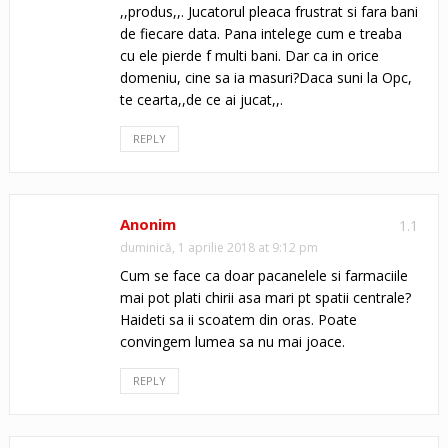
,,produs,,. Jucatorul pleaca frustrat si fara bani
de fiecare data. Pana intelege cum e treaba
cu ele pierde f multi bani. Dar ca in orice
domeniu, cine sa ia masuri?Daca suni la Opc,
te cearta,,de ce ai jucat,,.
REPLY
Anonim
1.1
duminică, 1 aprilie 2018 at 9:12 pm
Cum se face ca doar pacanelele si farmaciile
mai pot plati chirii asa mari pt spatii centrale?
Haideti sa ii scoatem din oras. Poate
convingem lumea sa nu mai joace.
REPLY