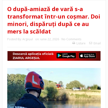
O după-amiază de vară s-a
transformat într-un coșmar. Doi
minori, dispăruți după ce au
mers la scăldat
Posted By:
Argeşul
on:
iunie 22, 2026
No Comments
Listare
Email