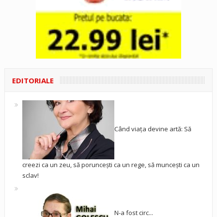
EDITORIALE
Când viața devine artă: Să
creezi ca un zeu, să poruncești ca un rege, să muncești ca un
sclav!
N-a fost circ...