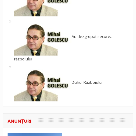
Au dezgropat securea
războiului
Duhul Războiului
ANUNŢURI