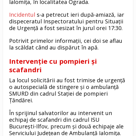
Ialomița, în localitatea Ograda.
Incidentul
s-a petrecut ieri după-amiază, iar
dispeceratul Inspectoratului pentru Situații
de Urgență a fost sesizat în jurul orei 17:30.
Potrivit primelor informații, cei doi se aflau
la scăldat când au dispărut în apă.
Intervenție cu pompieri și
scafandri
La locul solicitării au fost trimise de urgență
o autospecială de stingere și o ambulanță
SMURD din cadrul Stației de pompieri
Țăndărei.
În sprijinul salvatorilor au intervenit un
echipaj de scafandri din cadrul ISU
București-Ilfov, precum și două echipaje ale
Serviciului Județean de Ambulanță Ialomița.