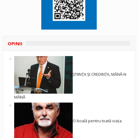
OPINII
ȘTIINȚA ȘI CREDINȚA, MÂNĂ-N
MÂNĂ
O boală pentru toată viața