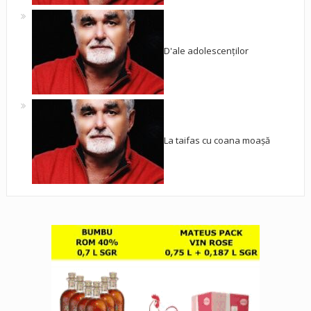
D'ale adolescenților
La taifas cu coana moașă