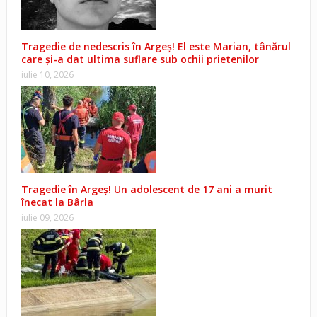
Tragedie de nedescris în Argeș! El este Marian, tânărul
care și-a dat ultima suflare sub ochii prietenilor
iulie 10, 2026
Tragedie în Argeș! Un adolescent de 17 ani a murit
înecat la Bârla
iulie 09, 2026