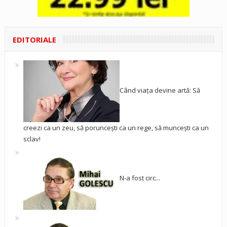
EDITORIALE
Când viața devine artă: Să
creezi ca un zeu, să poruncești ca un rege, să muncești ca un
sclav!
N-a fost circ...