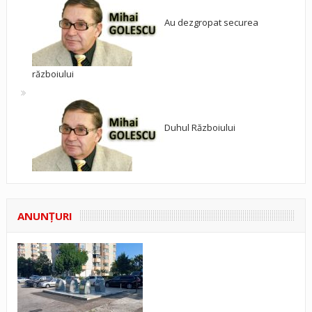
Au dezgropat securea
războiului
Duhul Războiului
ANUNŢURI