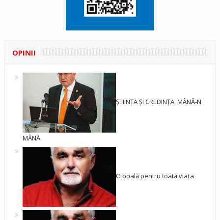
OPINII
ȘTIINȚA ȘI CREDINȚA, MÂNĂ-N
MÂNĂ
O boală pentru toată viața