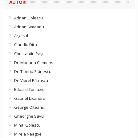
AUTORI
Adrian Golescu
Adrian Simeanu
Argeşul
Claudiu Diţa
Constantin Pașol
Dr. Mariana Clemens
Dr. Tiberiu Stănescu
Dr. Viorel Pătraşcu
Eduard Tomaziu
Gabriel Lixandru
George Olteanu
Gheorghe Savu
Mihai Golescu
Mirela Neagoe