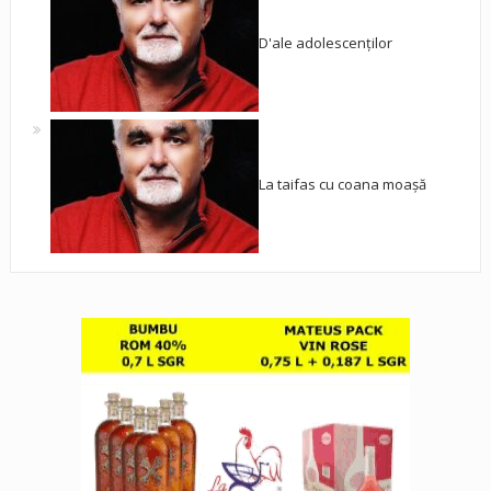
D'ale adolescenților
La taifas cu coana moașă