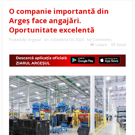
O companie importantă din
Argeș face angajări.
Oportunitate excelentă
Posted By:
Argeşul
on:
octombrie 03, 2024
No Comments
Listare
Email