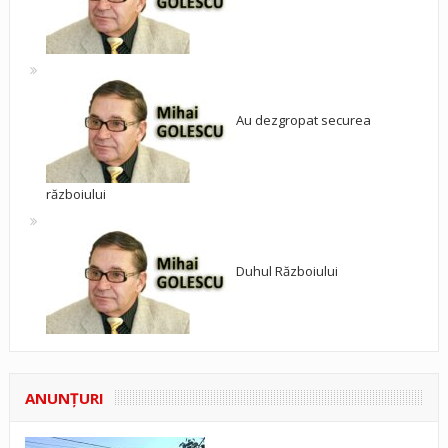
Au dezgropat securea
războiului
Duhul Războiului
ANUNŢURI