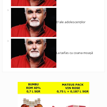
D'ale adolescenților
La taifas cu coana moașă