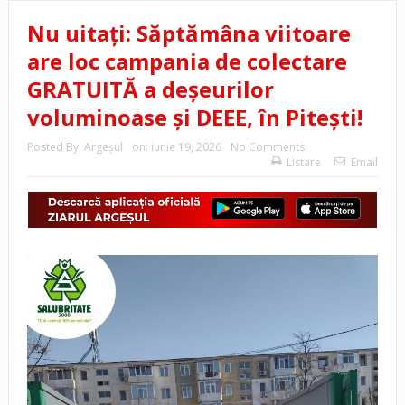
Nu uitați: Săptămâna viitoare
are loc campania de colectare
GRATUITĂ a deșeurilor
voluminoase și DEEE, în Pitești!
Posted By:
Argeşul
on:
iunie 19, 2026
No Comments
Listare
Email