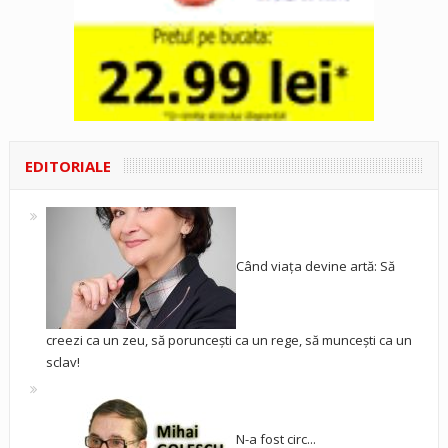
EDITORIALE
Când viața devine artă: Să
creezi ca un zeu, să poruncești ca un rege, să muncești ca un
sclav!
N-a fost circ...