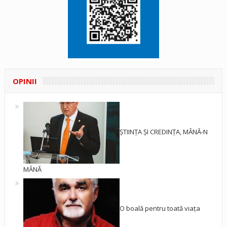
OPINII
ȘTIINȚA ȘI CREDINȚA, MÂNĂ-N
MÂNĂ
O boală pentru toată viața