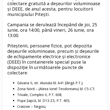
colectare gratuită a deșeurilor voluminoase
și DEEE, de anul acesta, pentru locuitorii
municipiului Pitești.
​Campania se derulează începând de joi, 25
iunie, ora 14:00, până vineri, 26 iunie, ora
13:00.
​Piteștenii, persoane fizice, pot depozita
deșeurile voluminoase, precum și deșeurile
de echipamente electrice și electronice
(DEEE) în containerele special puse la
dispoziție în următoarele puncte de
colectare:
Găvana II, str. Alunului bl. A41 (lângă P.T.);
Zona Nord – (Aleea Ionel Teodoreanu) bl. C5-C7;
Trivale, Complex II, P.T. 608;
Popa Șapcă, bl. D13-Z3, P.T. 405;
Craiovei – Negoiu;