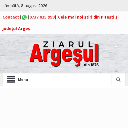
sâmbătă, 8 august 2026
Contact
|
|
0737 035 999
|
Cele mai noi știri din Pitești și
județul Argeș
Menu