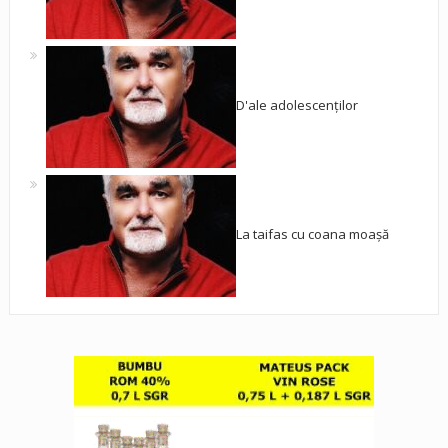
D'ale adolescenților
La taifas cu coana moașă