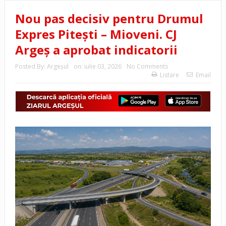
Nou pas decisiv pentru Drumul
Expres Pitești – Mioveni. CJ
Argeș a aprobat indicatorii
Posted By:
Argeşul
on:
iulie 03, 2026
No Comments
Listare
Email