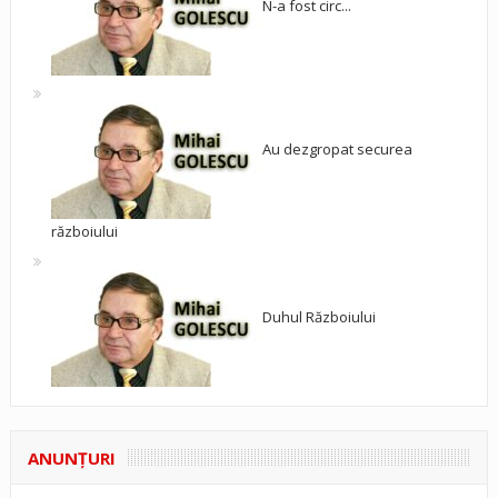
N-a fost circ...
Au dezgropat securea
războiului
Duhul Războiului
ANUNŢURI