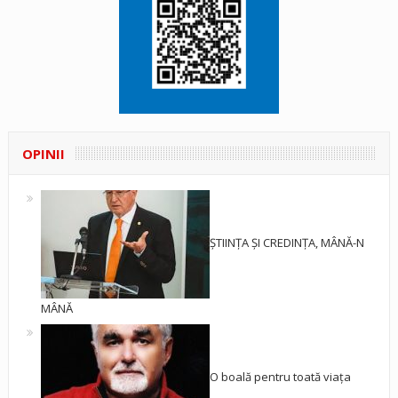
OPINII
ȘTIINȚA ȘI CREDINȚA, MÂNĂ-N
MÂNĂ
O boală pentru toată viața