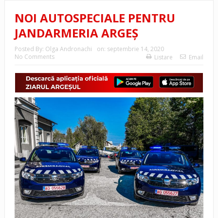
NOI AUTOSPECIALE PENTRU
JANDARMERIA ARGEȘ
Posted By:
Olga Andronachi
on:
septembrie 14, 2020
No Comments
Listare
Email