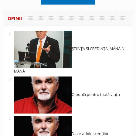
OPINII
ȘTIINȚA ȘI CREDINȚA, MÂNĂ-N
MÂNĂ
O boală pentru toată viața
D'ale adolescenților