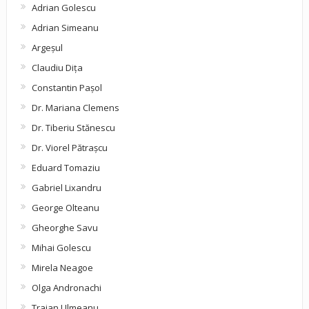
Adrian Golescu
Adrian Simeanu
Argeşul
Claudiu Diţa
Constantin Pașol
Dr. Mariana Clemens
Dr. Tiberiu Stănescu
Dr. Viorel Pătraşcu
Eduard Tomaziu
Gabriel Lixandru
George Olteanu
Gheorghe Savu
Mihai Golescu
Mirela Neagoe
Olga Andronachi
Traian Ulmeanu