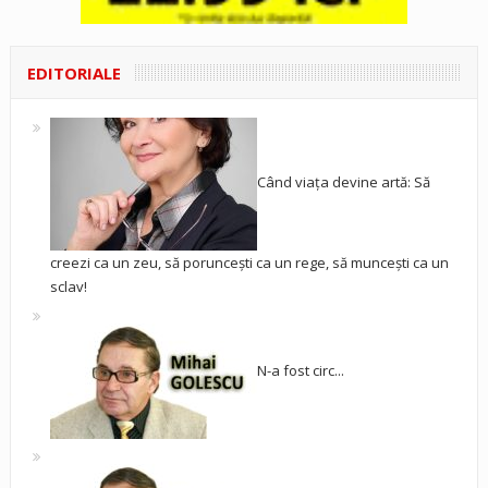
EDITORIALE
Când viața devine artă: Să
creezi ca un zeu, să poruncești ca un rege, să muncești ca un
sclav!
N-a fost circ...