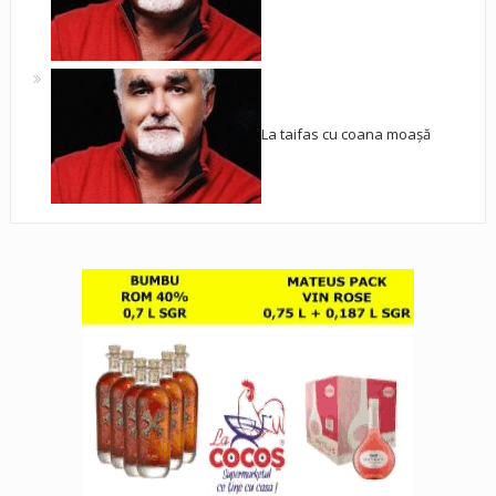
La taifas cu coana moașă