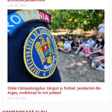
iulie 20, 2026
Zilele Câmpulungului, târguri și fotbal. Jandarmii din
Argeș, mobilizați în tot județul
iulie 18, 2026