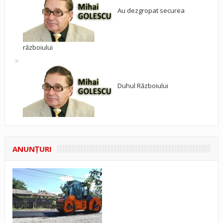
Au dezgropat securea
războiului
Duhul Războiului
ANUNŢURI