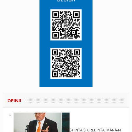
OPINII
ȘTIINȚA ȘI CREDINȚA, MÂNĂ-N