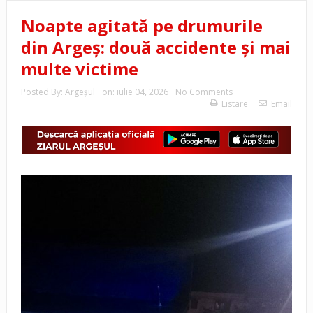
Noapte agitată pe drumurile
din Argeș: două accidente și mai
multe victime
Posted By:
Argeşul
on:
iulie 04, 2026
No Comments
Listare
Email