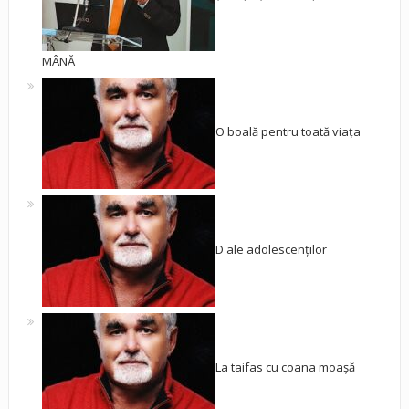
MÂNĂ
O boală pentru toată viața
D'ale adolescenților
La taifas cu coana moașă