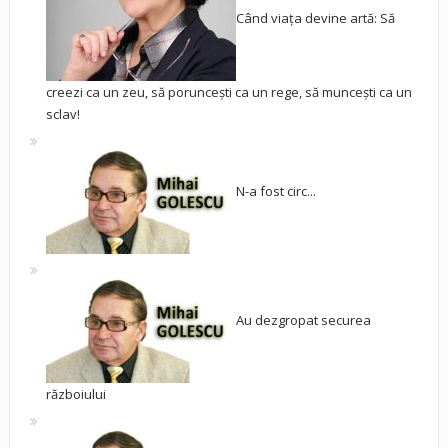
Când viața devine artă: Să
creezi ca un zeu, să poruncești ca un rege, să muncești ca un
sclav!
N-a fost circ...
Au dezgropat securea
războiului