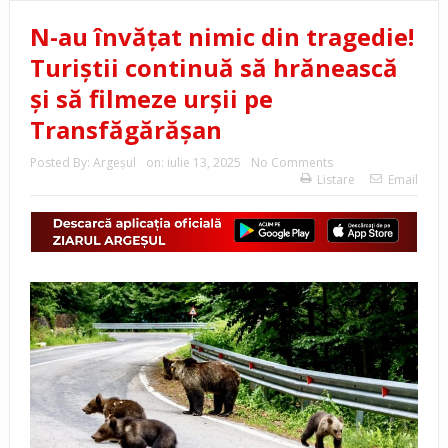
N-au învățat nimic din tragedie!
Turiștii continuă să hrănească
și să filmeze urșii pe
Transfăgărășan
Posted By:
Argeşul
on:
iulie 13, 2025
No Comments
Listare
Email