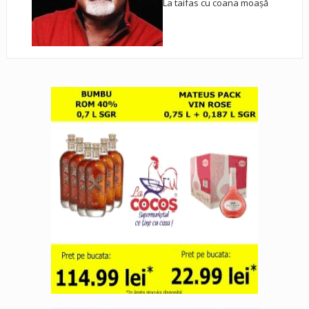
La taifas cu coana moașă