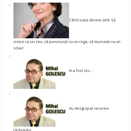
Când viața devine artă: Să
creezi ca un zeu, să poruncești ca un rege, să muncești ca un
sclav!
N-a fost circ...
Au dezgropat securea
războiului