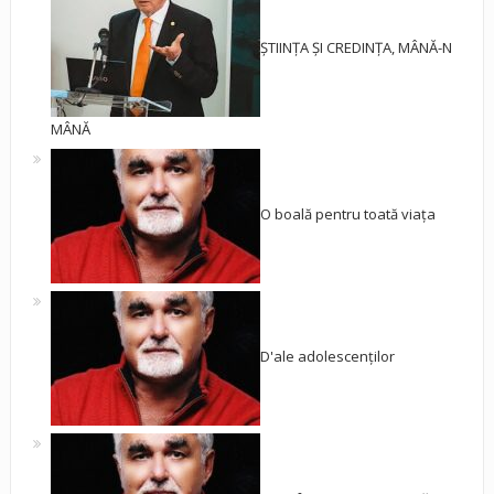
ȘTIINȚA ȘI CREDINȚA, MÂNĂ-N
MÂNĂ
O boală pentru toată viața
D'ale adolescenților