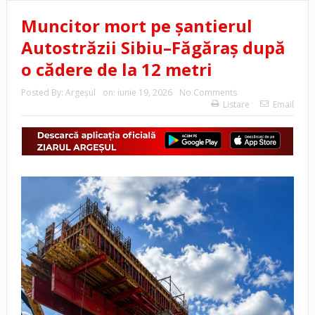
Muncitor mort pe șantierul
Autostrăzii Sibiu–Făgăraș după
o cădere de la 12 metri
Posted By:
Argeşul
on:
iunie 19, 2026
No Comments
Listare
Email