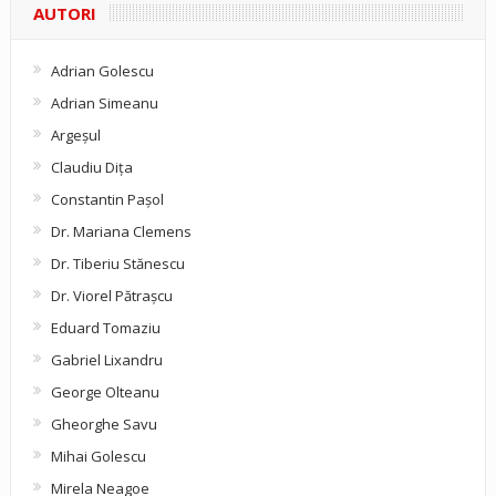
AUTORI
Adrian Golescu
Adrian Simeanu
Argeşul
Claudiu Diţa
Constantin Pașol
Dr. Mariana Clemens
Dr. Tiberiu Stănescu
Dr. Viorel Pătraşcu
Eduard Tomaziu
Gabriel Lixandru
George Olteanu
Gheorghe Savu
Mihai Golescu
Mirela Neagoe