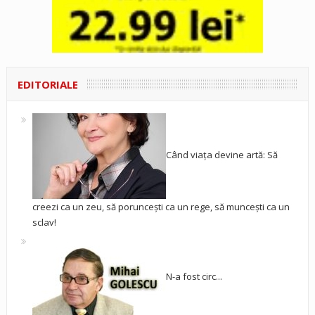
EDITORIALE
Când viața devine artă: Să
creezi ca un zeu, să poruncești ca un rege, să muncești ca un
sclav!
N-a fost circ...