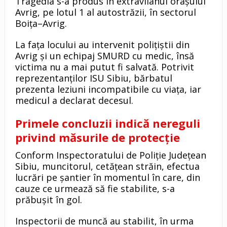
Tragedia s-a produs în extravilanul orașului
Avrig, pe lotul 1 al autostrăzii, în sectorul
Boița–Avrig.
La fața locului au intervenit polițiștii din
Avrig și un echipaj SMURD cu medic, însă
victima nu a mai putut fi salvată. Potrivit
reprezentanților ISU Sibiu, bărbatul
prezenta leziuni incompatibile cu viața, iar
medicul a declarat decesul.
Primele concluzii indică nereguli
privind măsurile de protecție
Conform Inspectoratului de Poliție Județean
Sibiu, muncitorul, cetățean străin, efectua
lucrări pe șantier în momentul în care, din
cauze ce urmează să fie stabilite, s-a
prăbușit în gol.
Inspectorii de muncă au stabilit, în urma