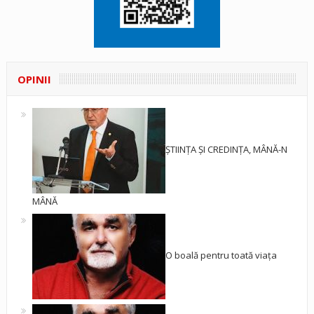
OPINII
ȘTIINȚA ȘI CREDINȚA, MÂNĂ-N
MÂNĂ
O boală pentru toată viața