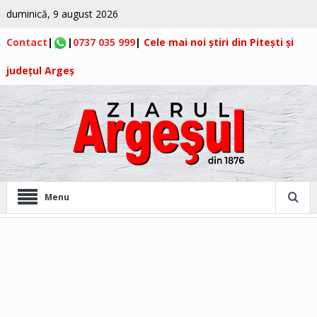
duminică, 9 august 2026
Contact
|
|
0737 035 999
|
Cele mai noi știri din Pitești și
județul Argeș
Menu