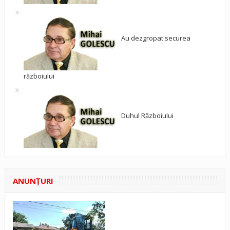
Au dezgropat securea
războiului
Duhul Războiului
ANUNŢURI