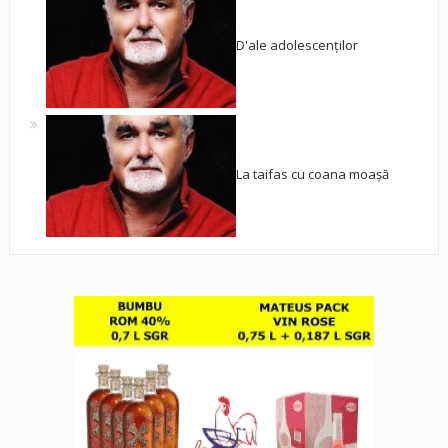
D'ale adolescenților
La taifas cu coana moașă