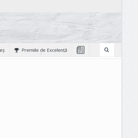
geș
Premiile de Excelență