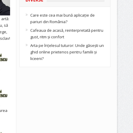
Care este cea mai bună aplicație de
artă:
pariuri din România?
u, să
Cafeaua de acasă, reinterpretată pentru
ege,
gust, ritm și confort
sclav!
Arta pe înțelesul tuturor: Unde găsești un
ghid online prietenos pentru familii și
liceeni?
urea