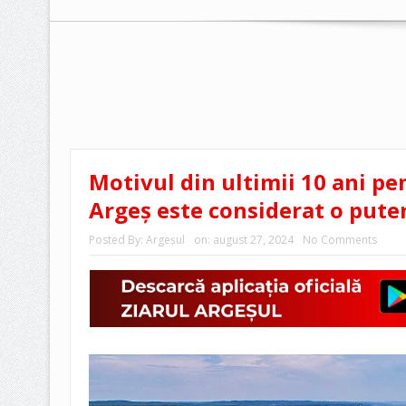
Motivul din ultimii 10 ani pe
Argeș este considerat o pute
Posted By:
Argeşul
on:
august 27, 2024
No Comments