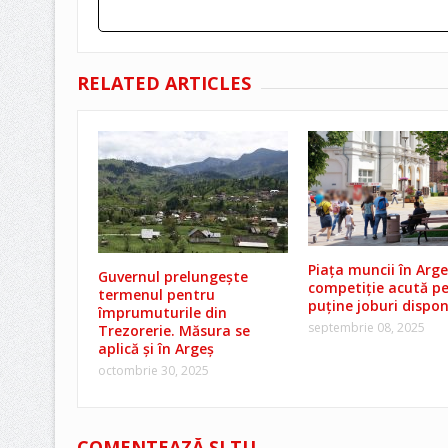
RELATED ARTICLES
Piața muncii în Arge
Guvernul prelungește
competiție acută p
termenul pentru
puține joburi dispon
împrumuturile din
septembrie 08, 2025
Trezorerie. Măsura se
aplică și în Argeș
octombrie 30, 2025
COMENTEAZĂ ŞI TU