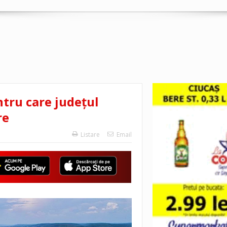
ntru care județul
re
Listare
Email