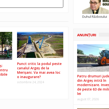
Duhul Războiului
ANUNŢURI
Punct critic la podul peste
ș:
canalul Argeș de la
entru
Merișani. Va mai avea loc
ibile
Patru drumuri jud
o inaugurare?
din Argeș intră în
octombrie 24, 2024
modernizare. Invest
de peste 63 de mil
lei
august 07, 2026