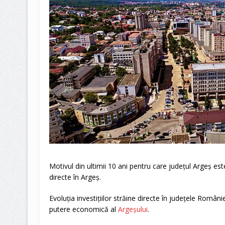
Motivul din ultimii 10 ani pentru care județul Argeș este
directe în Argeș.
Evoluţia investiţiilor străine directe în judeţele Românie
putere economică al
Argeșului
.