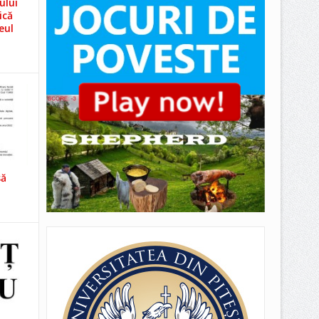
ului
ică
eul
să