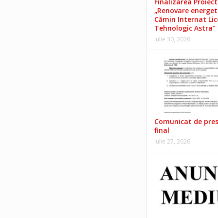
Finalizarea Proiect
„Renovare energet
Cămin Internat Lic
Tehnologic Astra”
iulie 30, 2026
Comunicat de pre
final
iulie 27, 2026