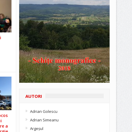
i
AUTORI
Adrian Golescu
ocos
Adrian Simeanu
i
re a
Argeşul
rgie