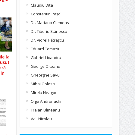
Claudiu Diţa
Constantin Pașol
Dr. Mariana Clemens
Dr. Tiberiu Stănescu
Dr. Viorel Pătraşcu
Eduard Tomaziu
le la
Gabriel Lixandru
Cusut
George Olteanu
ară
din
Gheorghe Savu
Mihai Golescu
Mirela Neagoe
Olga Andronachi
Traian Ulmeanu
Val. Nicolau