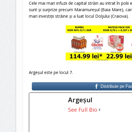
Cele mai mari infuzii de capital străin au intrat în polii
sunt şi surprize precum Maramureşul (Baia Mare), care 
mari investiţii străine şi a luat locul Doljului (Craiova).
Argeșul este pe locul 7.
Distribuie pe F
Argeşul
See Full Bio