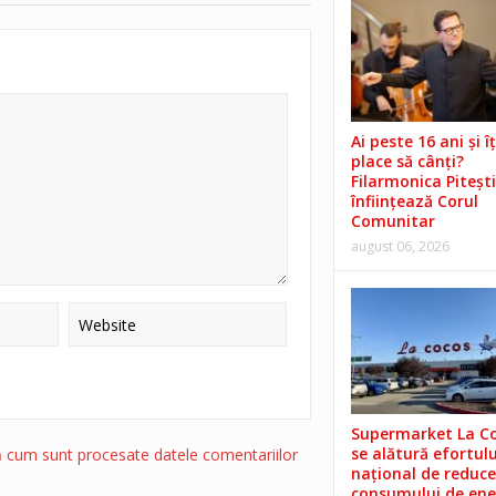
Ai peste 16 ani și îț
place să cânți?
Filarmonica Pitești
înființează Corul
Comunitar
august 06, 2026
Supermarket La C
se alătură efortulu
ă cum sunt procesate datele comentariilor
național de reduce
consumului de ene