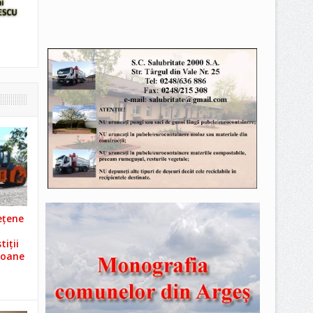
ețene
iții
ioane