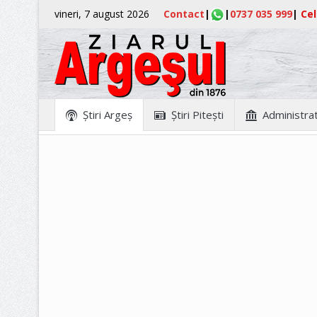
vineri, 7 august 2026
Contact
|
|
0737 035 999
|
Cel
Ştiri Argeş
Ştiri Piteşti
Administrat