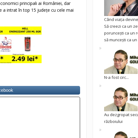
 economici principali ai României, dar
a intrat în top 15 judeţe cu cele mai
Când viața devine 
Să creezi ca un ze
poruncești ca un r
să muncești ca un 
N-a fost circ...
acebook
Au dezgropat sec
războiului