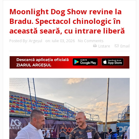
Moonlight Dog Show revine la
Bradu. Spectacol chinologic în
această seară, cu intrare liberă
Posted By:
Argeşul
on:
iulie 03, 2026
No Comments
Listare
Email