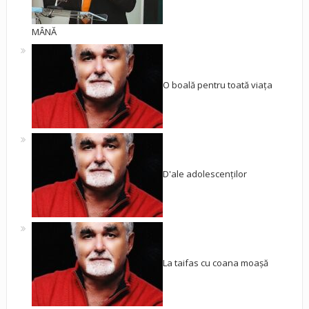
MÂNĂ
O boală pentru toată viața
D'ale adolescenților
La taifas cu coana moașă