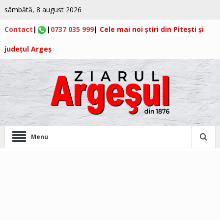
sâmbătă, 8 august 2026
Contact
|
|
0737 035 999
|
Cele mai noi știri din Pitești și
județul Argeș
Menu