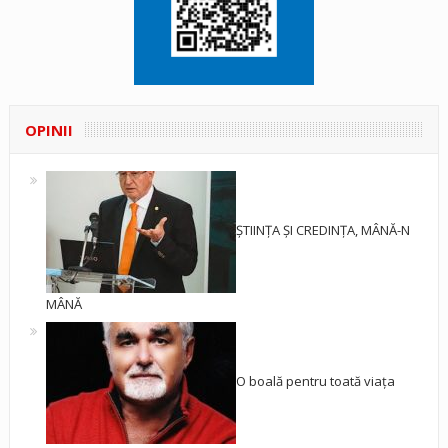
OPINII
ȘTIINȚA ȘI CREDINȚA, MÂNĂ-N
MÂNĂ
O boală pentru toată viața