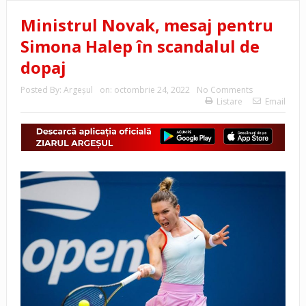
Ministrul Novak, mesaj pentru
Simona Halep în scandalul de
dopaj
Posted By:
Argeşul
on:
octombrie 24, 2022
No Comments
Listare
Email