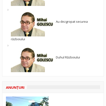
Au dezgropat securea
războiului
Duhul Războiului
ANUNŢURI