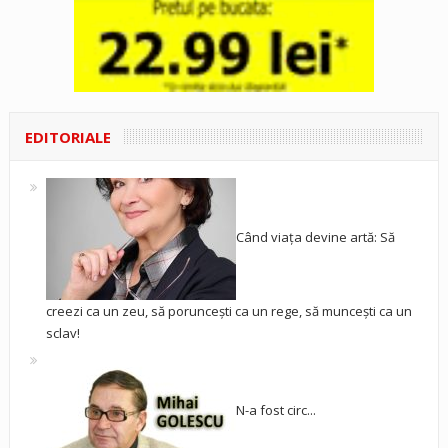
EDITORIALE
Când viața devine artă: Să
creezi ca un zeu, să poruncești ca un rege, să muncești ca un
sclav!
N-a fost circ...