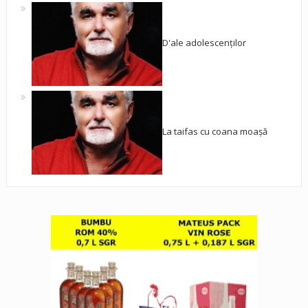
D'ale adolescenților
La taifas cu coana moașă