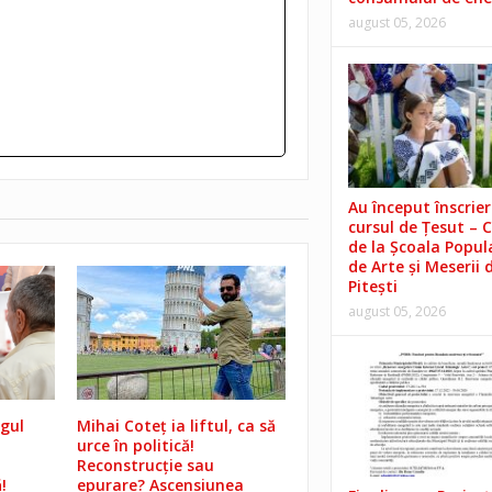
august 05, 2026
Au început înscrieri
cursul de Țesut – 
de la Școala Popul
de Arte și Meserii 
Pitești
august 05, 2026
gul
Mihai Coteț ia liftul, ca să
urce în politică!
Reconstrucție sau
!
epurare? Ascensiunea