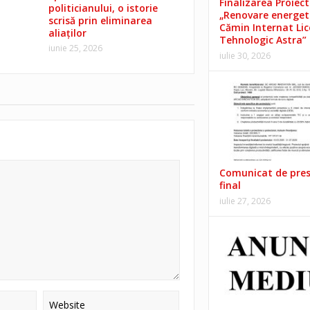
Finalizarea Proiect
politicianului, o istorie
„Renovare energet
scrisă prin eliminarea
Cămin Internat Lic
aliaților
Tehnologic Astra”
iunie 25, 2026
iulie 30, 2026
Comunicat de pre
final
iulie 27, 2026