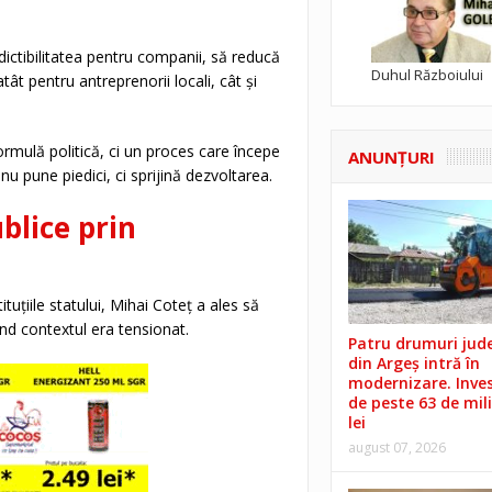
ictibilitatea pentru companii, să reducă
Duhul Războiului
tât pentru antreprenorii locali, cât și
rmulă politică, ci un proces care începe
ANUNŢURI
nu pune piedici, ci sprijină dezvoltarea.
blice prin
tuțiile statului, Mihai Coteț a ales să
ând contextul era tensionat.
Patru drumuri jud
din Argeș intră în
modernizare. Invest
de peste 63 de mil
lei
august 07, 2026