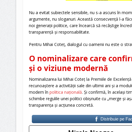
Nu a evitat subiectele sensibile, nu s-a ascuns în momen
argumente, nu sloganuri. Această consecvență l-a făcut
noi generații politice, care încearcă să recâștige încre
transparență și responsabilitate.
Pentru Mihai Coteț, dialogul cu oamenii nu este o stra
O nominalizare care confi
și o viziune modernă
Nominalizarea lui Mihai Coteț la Premiile de Excelență
recunoaștere a activității sale din ultimii ani și a modu
modern în
politica națională
. Și confirmă, în același ti
schimbe regulile unei politici obișnuite cu „merge și a
transparența și acțiunea concretă.
Distribuie pe F