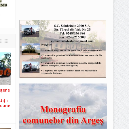
ețene
iții
ioane