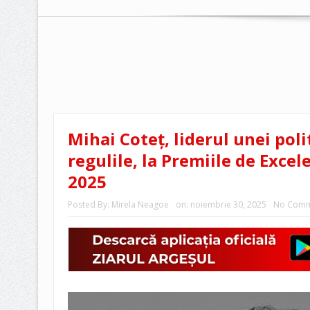
Mihai Coteț, liderul unei poli
regulile, la Premiile de Excel
2025
Posted By:
Mirela Neagoe
on:
noiembrie 30, 2025
No Comm