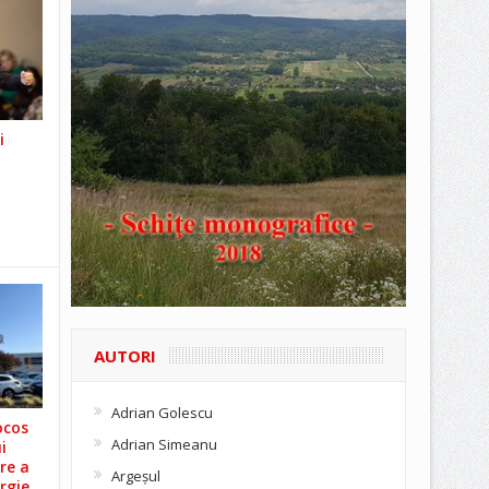
i
AUTORI
Adrian Golescu
ocos
Adrian Simeanu
i
re a
Argeşul
rgie