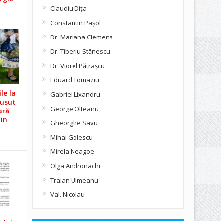
Claudiu Diţa
Constantin Pașol
Dr. Mariana Clemens
Dr. Tiberiu Stănescu
Dr. Viorel Pătraşcu
Eduard Tomaziu
le la
Gabriel Lixandru
Cusut
George Olteanu
ară
din
Gheorghe Savu
Mihai Golescu
Mirela Neagoe
Olga Andronachi
Traian Ulmeanu
Val. Nicolau