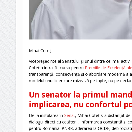
Mihai Coteț
Vicepreședinte al Senatului și unul dintre cei mai activi
Coteț a intrat în cursa pentru
Premiile de Excelență al
transparență, consecvență și o abordare modernă a act
modelul unui lider care mizează pe fapte, nu pe declara
Un senator la primul manda
implicarea, nu confortul po
De la instalarea în
Senat
, Mihai Coteț s-a distanțat de t
dialogul direct cu cetățenii, informarea constantă și c
pentru România: PNRR, aderarea la OCDE, debirocratiza