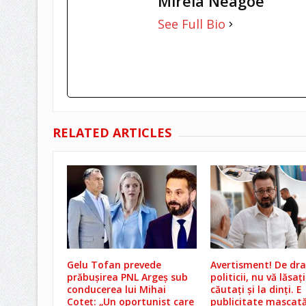
Mirela Neagoe
See Full Bio
RELATED ARTICLES
Gelu Tofan prevede
Avertisment! De dra
prăbușirea PNL Argeș sub
politicii, nu vă lăsați
conducerea lui Mihai
căutați și la dinți. E
Coteț: „Un oportunist care
publicitate mascată