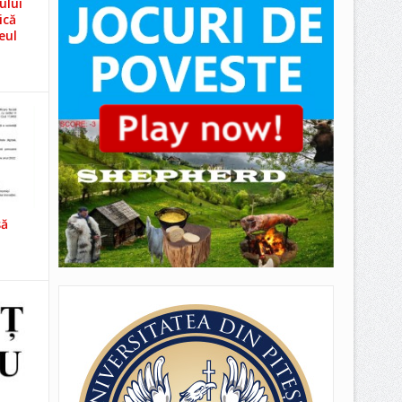
ului
ică
eul
să