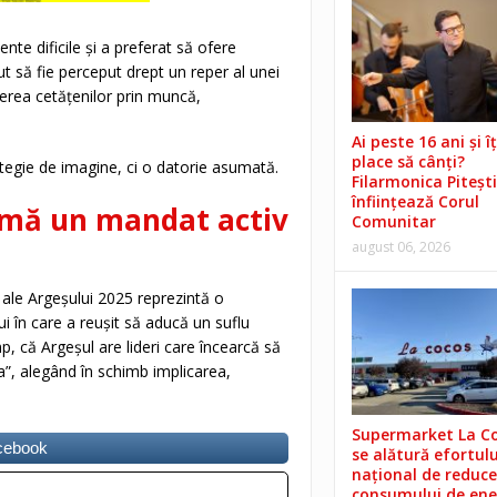
te dificile și a preferat să ofere
 să fie perceput drept un reper al unei
derea cetățenilor prin muncă,
Ai peste 16 ani și îț
place să cânți?
tegie de imagine, ci o datorie asumată.
Filarmonica Pitești
înființează Corul
rmă un mandat activ
Comunitar
august 06, 2026
 ale Argeșului 2025 reprezintă o
lui în care a reușit să aducă un suflu
mp, că Argeșul are lideri care încearcă să
șa”, alegând în schimb implicarea,
Supermarket La C
acebook
se alătură efortulu
național de reduce
consumului de ene