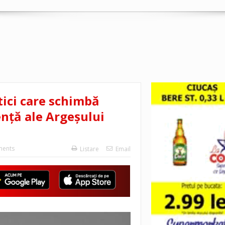
tici care schimbă
ență ale Argeșului
ents
Listare
Email