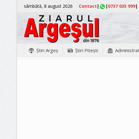
sâmbătă, 8 august 2026
Contact
|
|
0737 035 999
|
Ştiri Argeş
Ştiri Piteşti
Administrat