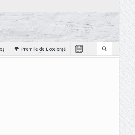
geș
Premiile de Excelență