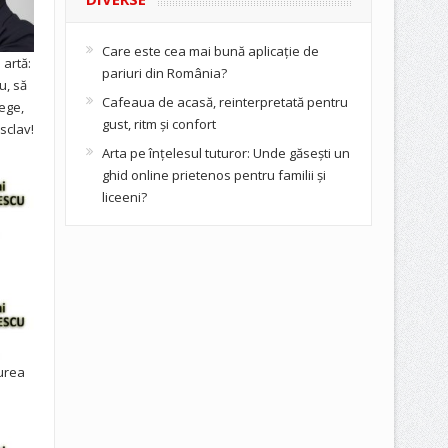
Care este cea mai bună aplicație de
artă:
pariuri din România?
u, să
Cafeaua de acasă, reinterpretată pentru
ege,
gust, ritm și confort
sclav!
Arta pe înțelesul tuturor: Unde găsești un
ghid online prietenos pentru familii și
liceeni?
urea