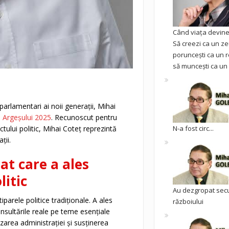
Când viața devine 
Să creezi ca un ze
poruncești ca un r
să muncești ca un 
 parlamentari ai noii generații, Mihai
e Argeșului 2025
. Recunoscut pentru
N-a fost circ...
ului politic, Mihai Coteț reprezintă
ții.
t care a ales
litic
Au dezgropat sec
iparele politice tradiționale. A ales
războiului
onsultările reale pe teme esențiale
rea administrației și susținerea