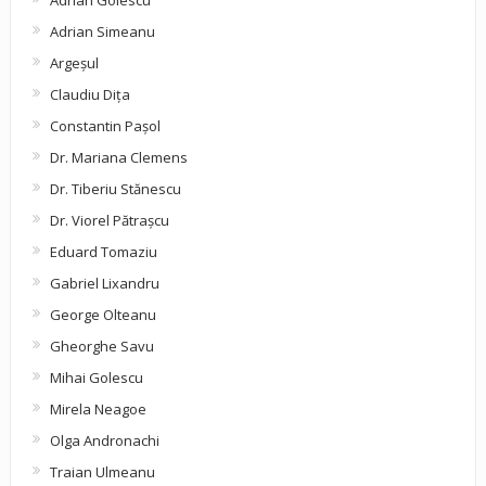
Adrian Golescu
Adrian Simeanu
Argeşul
Claudiu Diţa
Constantin Pașol
Dr. Mariana Clemens
Dr. Tiberiu Stănescu
Dr. Viorel Pătraşcu
Eduard Tomaziu
Gabriel Lixandru
George Olteanu
Gheorghe Savu
Mihai Golescu
Mirela Neagoe
Olga Andronachi
Traian Ulmeanu