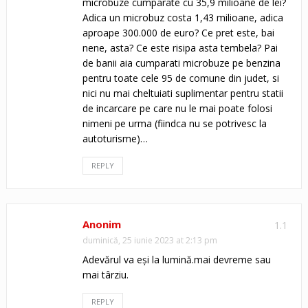
microbuze cumparate cu 35,9 milioane de lei?
Adica un microbuz costa 1,43 milioane, adica
aproape 300.000 de euro? Ce pret este, bai
nene, asta? Ce este risipa asta tembela? Pai
de banii aia cumparati microbuze pe benzina
pentru toate cele 95 de comune din judet, si
nici nu mai cheltuiati suplimentar pentru statii
de incarcare pe care nu le mai poate folosi
nimeni pe urma (fiindca nu se potrivesc la
autoturisme)…
REPLY
Anonim
1.1
duminică, 25 iunie 2023 at 2:13 pm
Adevărul va eși la lumină.mai devreme sau
mai târziu.
REPLY