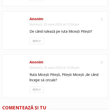
Anonim
2
duminică, 25 iunie 2023 at 12:04 pm
De când rulează pe ruta Micești Pitești?
REPLY
Anonim
3
duminică, 25 iunie 2023 at 12:05 pm
Ruta Micești Pitești, Pitești Micești ,de când
începe să circule?
REPLY
COMENTEAZĂ ŞI TU