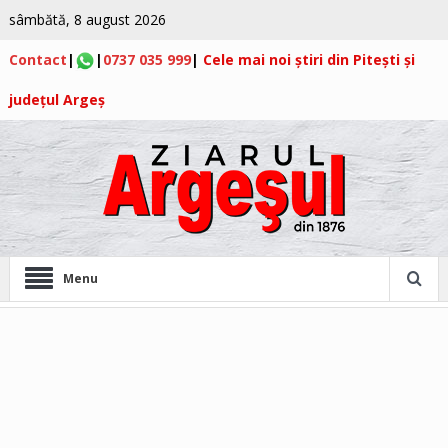
sâmbătă, 8 august 2026
Contact
|
|
0737 035 999
|
Cele mai noi știri din Pitești și
județul Argeș
Menu