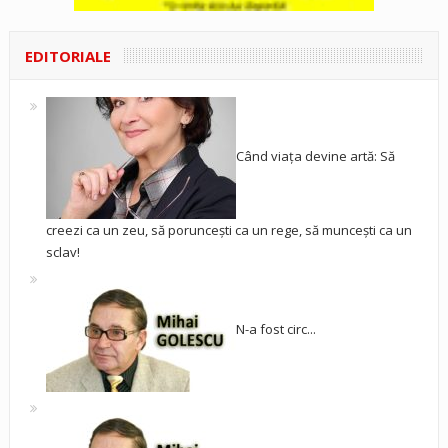
EDITORIALE
Când viața devine artă: Să
creezi ca un zeu, să poruncești ca un rege, să muncești ca un
sclav!
N-a fost circ...