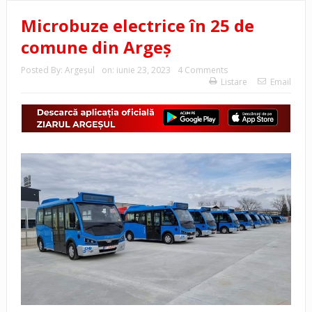
Microbuze electrice în 25 de
comune din Argeș
Posted By:
Argeşul
on:
iunie 23, 2023
4 Comments
Listare
Email