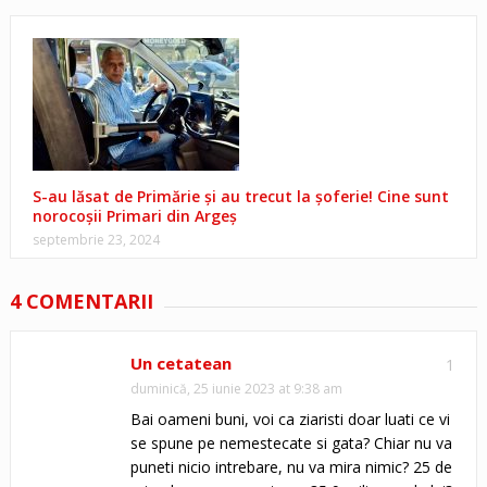
S-au lăsat de Primărie și au trecut la șoferie! Cine sunt
norocoșii Primari din Argeș
septembrie 23, 2024
4 COMENTARII
Un cetatean
1
duminică, 25 iunie 2023 at 9:38 am
Bai oameni buni, voi ca ziaristi doar luati ce vi
se spune pe nemestecate si gata? Chiar nu va
puneti nicio intrebare, nu va mira nimic? 25 de