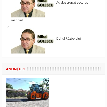
Au dezgropat securea
războiului
Duhul Războiului
ANUNŢURI