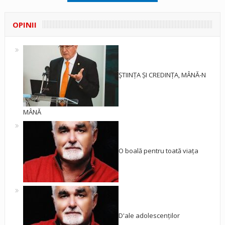
OPINII
ȘTIINȚA ȘI CREDINȚA, MÂNĂ-N
MÂNĂ
O boală pentru toată viața
D'ale adolescenților