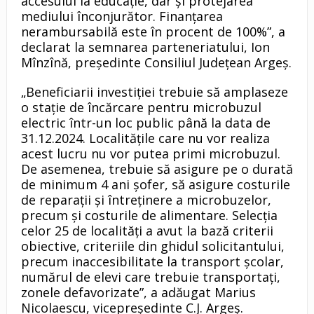
accesului la educație, dar și protejarea
mediului înconjurător. Finanțarea
nerambursabilă este în procent de 100%”, a
declarat la semnarea parteneriatului, Ion
Mînzînă, președinte Consiliul Județean Argeș.
„Beneficiarii investiției trebuie să amplaseze
o stație de încărcare pentru microbuzul
electric într-un loc public până la data de
31.12.2024. Localitățile care nu vor realiza
acest lucru nu vor putea primi microbuzul.
De asemenea, trebuie să asigure pe o durată
de minimum 4 ani șofer, să asigure costurile
de reparații și întreținere a microbuzelor,
precum și costurile de alimentare. Selecția
celor 25 de localități a avut la bază criterii
obiective, criteriile din ghidul solicitantului,
precum inaccesibilitate la transport școlar,
numărul de elevi care trebuie transportați,
zonele defavorizate”, a adăugat Marius
Nicolaescu, vicepreședinte C.J. Argeș.