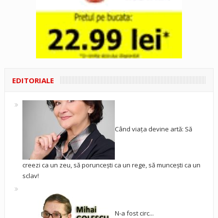
EDITORIALE
Când viața devine artă: Să
creezi ca un zeu, să poruncești ca un rege, să muncești ca un
sclav!
N-a fost circ...