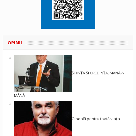
OPINII
ȘTIINȚA ȘI CREDINȚA, MÂNĂ-N
MÂNĂ
O boală pentru toată viața