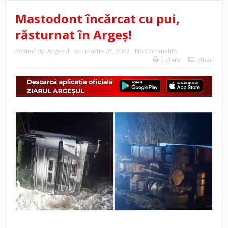
Mastodont încărcat cu pui,
răsturnat în Argeș!
Posted By:
Argeşul
on:
martie 07, 2022
No Comments
Listare
Email