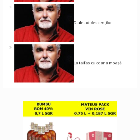
D'ale adolescenților
La taifas cu coana moașă