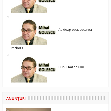
Au dezgropat securea
războiului
Duhul Războiului
ANUNŢURI