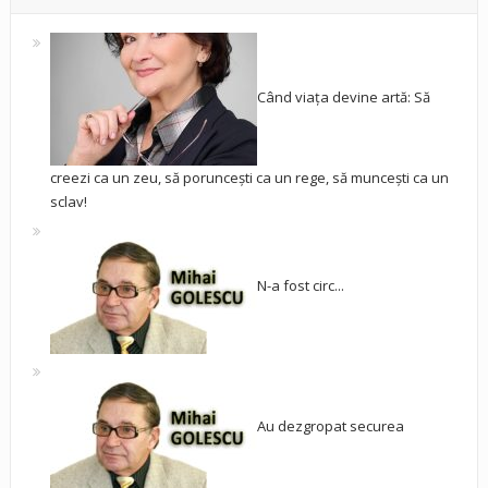
Când viața devine artă: Să
creezi ca un zeu, să poruncești ca un rege, să muncești ca un
sclav!
N-a fost circ...
Au dezgropat securea