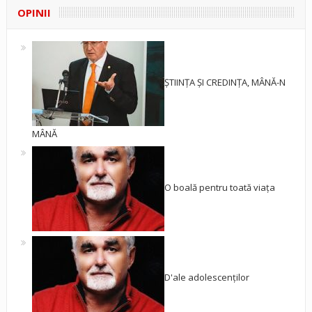
OPINII
ȘTIINȚA ȘI CREDINȚA, MÂNĂ-N
MÂNĂ
O boală pentru toată viața
D'ale adolescenților