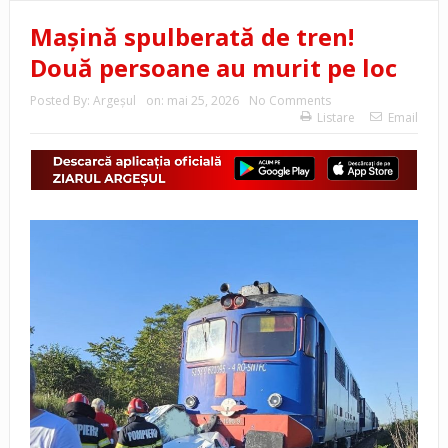
Mașină spulberată de tren!
Două persoane au murit pe loc
Posted By:
Argeşul
on:
mai 25, 2026
No Comments
Listare
Email