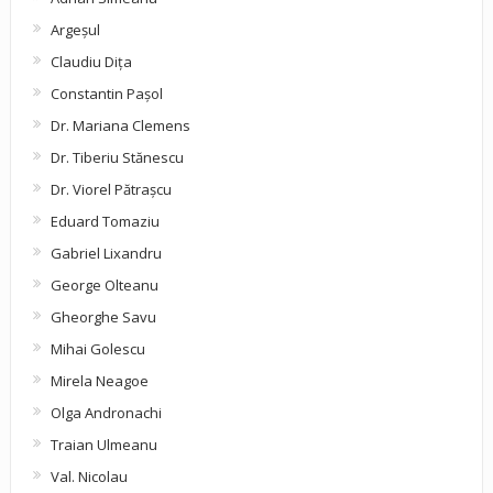
Argeşul
Claudiu Diţa
Constantin Pașol
Dr. Mariana Clemens
Dr. Tiberiu Stănescu
Dr. Viorel Pătraşcu
Eduard Tomaziu
Gabriel Lixandru
George Olteanu
Gheorghe Savu
Mihai Golescu
Mirela Neagoe
Olga Andronachi
Traian Ulmeanu
Val. Nicolau