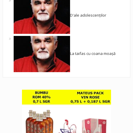
D'ale adolescenților
La taifas cu coana moașă