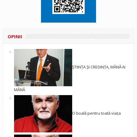
OPINII
ȘTIINȚA ȘI CREDINȚA, MÂNĂ-N
MÂNĂ
O boală pentru toată viața