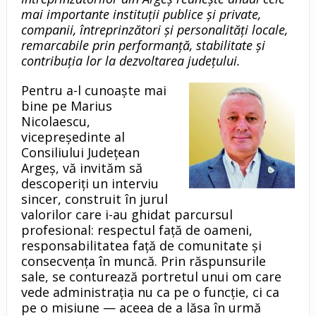
mai importante instituții publice și private,
companii, întreprinzători și personalități locale,
remarcabile prin performanță, stabilitate și
contribuția lor la dezvoltarea județului.
Pentru a-l cunoaște mai
bine pe Marius
Nicolaescu,
vicepreședinte al
Consiliului Județean
Argeș, vă invităm să
descoperiți un interviu
sincer, construit în jurul
valorilor care i-au ghidat parcursul
profesional: respectul față de oameni,
responsabilitatea față de comunitate și
consecvența în muncă. Prin răspunsurile
sale, se conturează portretul unui om care
vede administrația nu ca pe o funcție, ci ca
pe o misiune — aceea de a lăsa în urmă