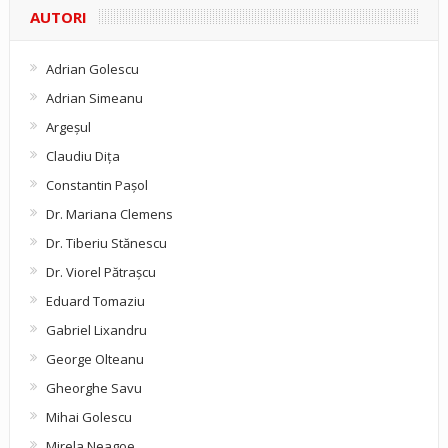
AUTORI
Adrian Golescu
Adrian Simeanu
Argeşul
Claudiu Diţa
Constantin Pașol
Dr. Mariana Clemens
Dr. Tiberiu Stănescu
Dr. Viorel Pătraşcu
Eduard Tomaziu
Gabriel Lixandru
George Olteanu
Gheorghe Savu
Mihai Golescu
Mirela Neagoe