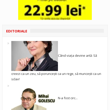
EDITORIALE
Când viața devine artă: Să
creezi ca un zeu, să poruncești ca un rege, să muncești ca un
sclav!
N-a fost circ...