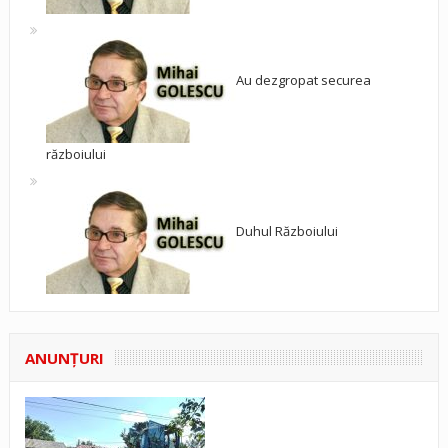
Au dezgropat securea
războiului
Duhul Războiului
ANUNŢURI