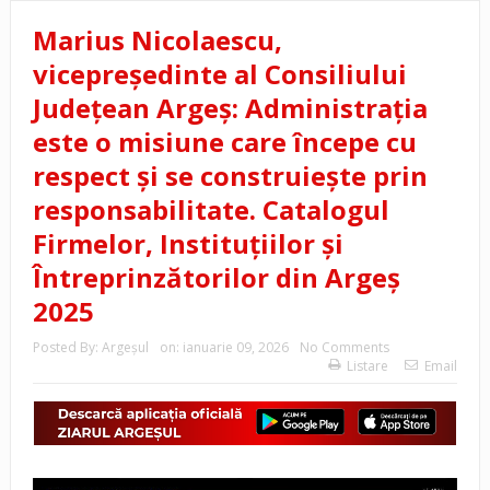
Marius Nicolaescu,
vicepreședinte al Consiliului
Județean Argeș: Administrația
este o misiune care începe cu
respect și se construiește prin
responsabilitate. Catalogul
Firmelor, Instituțiilor și
Întreprinzătorilor din Argeș
2025
Posted By:
Argeşul
on:
ianuarie 09, 2026
No Comments
Listare
Email