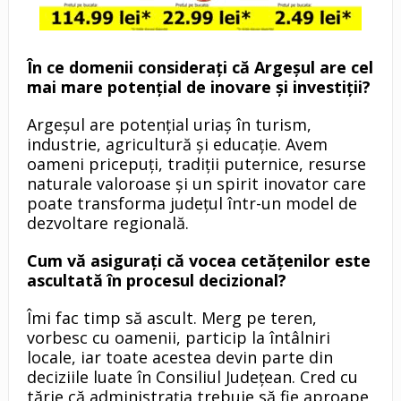
În ce domenii considerați că Argeșul are cel
mai mare potențial de inovare și investiții?
Argeșul are potențial uriaș în turism,
industrie, agricultură și educație. Avem
oameni pricepuți, tradiții puternice, resurse
naturale valoroase și un spirit inovator care
poate transforma județul într-un model de
dezvoltare regională.
Cum vă asigurați că vocea cetățenilor este
ascultată în procesul decizional?
Îmi fac timp să ascult. Merg pe teren,
vorbesc cu oamenii, particip la întâlniri
locale, iar toate acestea devin parte din
deciziile luate în Consiliul Județean. Cred cu
tărie că administrația trebuie să fie aproape