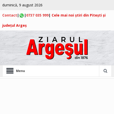
duminică, 9 august 2026
Contact
|
|
0737 035 999
|
Cele mai noi știri din Pitești și
județul Argeș
Menu