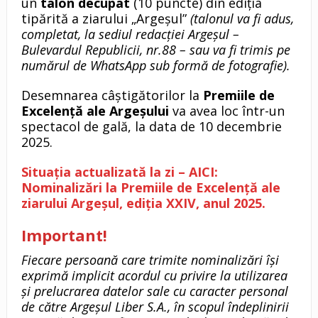
un
talon decupat
(10 puncte) din ediția
tipărită a ziarului „Argeșul”
(talonul va fi adus,
completat, la sediul redacției Argeșul –
Bulevardul Republicii, nr.88 – sau va fi trimis pe
numărul de WhatsApp sub formă de fotografie).
Desemnarea câștigătorilor la
Premiile de
Excelență ale Argeșului
va avea loc într-un
spectacol de gală, la data de 10 decembrie
2025.
Situația actualizată la zi – AICI:
Nominalizări la Premiile de Excelență ale
ziarului Argeșul, ediția XXIV, anul 2025.
Important!
Fiecare persoană care trimite nominalizări își
exprimă implicit acordul cu privire la utilizarea
şi prelucrarea datelor sale cu caracter personal
de către Argeșul Liber S.A., în scopul îndeplinirii