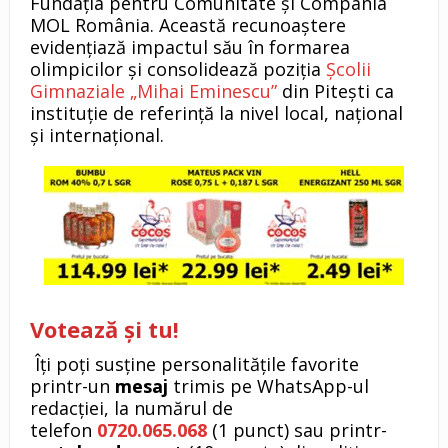
Fundația pentru Comunitate și Compania
MOL România. Această recunoaștere
evidențiază impactul său în formarea
olimpicilor și consolidează poziția
Școlii
Gimnaziale „Mihai Eminescu”
din Pitești ca
instituție de referință la nivel local, național
și internațional.
Votează și tu!
Îți poți susține personalitățile favorite
printr-un
mesaj
trimis pe WhatsApp-ul
redacției, la numărul de
telefon
0720.065.068
(1 punct) sau printr-