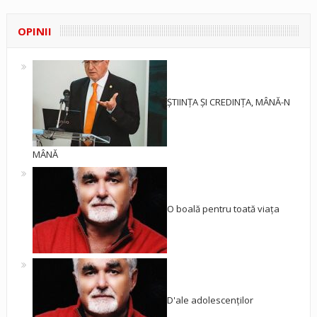
OPINII
ȘTIINȚA ȘI CREDINȚA, MÂNĂ-N
MÂNĂ
O boală pentru toată viața
D'ale adolescenților