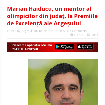
Marian Haiducu, un mentor al
olimpicilor din județ, la Premiile
de Excelență ale Argeșului
Posted By:
Argeşul
on:
noiembrie 07, 2025
No Comments
Listare
Email