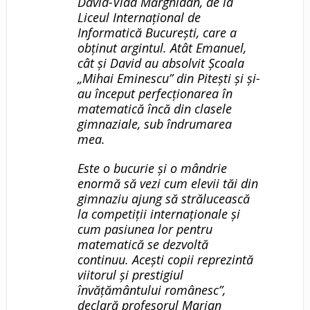
David-Vlad Mărghidan, de la
Liceul Internațional de
Informatică București, care a
obținut argintul. Atât Emanuel,
cât și David au absolvit Școala
„Mihai Eminescu” din Pitești și și-
au început perfecționarea în
matematică încă din clasele
gimnaziale, sub îndrumarea
mea.
Este o bucurie și o mândrie
enormă să vezi cum elevii tăi din
gimnaziu ajung să strălucească
la competiții internaționale și
cum pasiunea lor pentru
matematică se dezvoltă
continuu. Acești copii reprezintă
viitorul și prestigiul
învățământului românesc”,
declară profesorul Marian