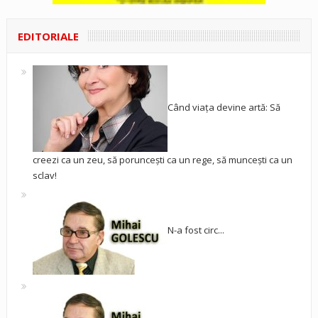
EDITORIALE
Când viața devine artă: Să
creezi ca un zeu, să poruncești ca un rege, să muncești ca un
sclav!
N-a fost circ...