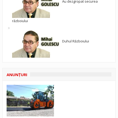
Au dezgropat securea
războiului
Duhul Războiului
ANUNŢURI