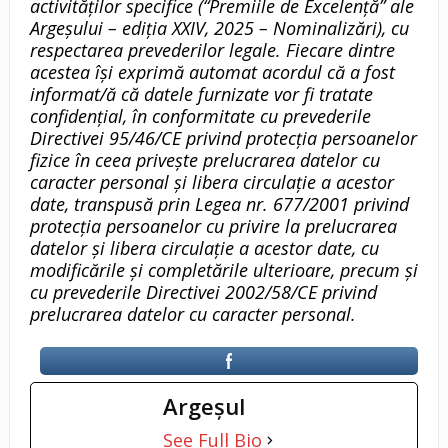
activităţilor specifice (“Premiile de Excelență” ale
Argeșului – ediția XXIV, 2025 – Nominalizări), cu
respectarea prevederilor legale. Fiecare dintre
acestea își exprimă automat acordul că a fost
informat/ă că datele furnizate vor fi tratate
confidenţial, în conformitate cu prevederile
Directivei 95/46/CE privind protecţia persoanelor
fizice în ceea priveşte prelucrarea datelor cu
caracter personal şi libera circulaţie a acestor
date, transpusă prin Legea nr. 677/2001 privind
protecţia persoanelor cu privire la prelucrarea
datelor şi libera circulaţie a acestor date, cu
modificările şi completările ulterioare, precum şi
cu prevederile Directivei 2002/58/CE privind
prelucrarea datelor cu caracter personal.
Argeşul
See Full Bio