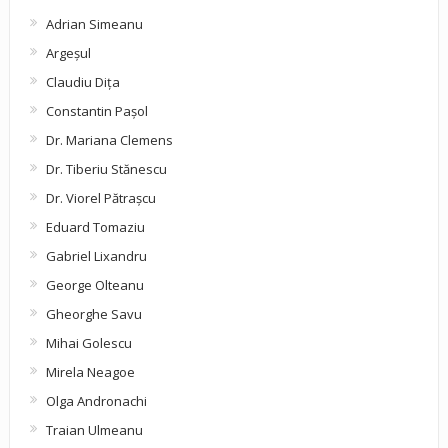
Adrian Simeanu
Argeşul
Claudiu Diţa
Constantin Pașol
Dr. Mariana Clemens
Dr. Tiberiu Stănescu
Dr. Viorel Pătraşcu
Eduard Tomaziu
Gabriel Lixandru
George Olteanu
Gheorghe Savu
Mihai Golescu
Mirela Neagoe
Olga Andronachi
Traian Ulmeanu