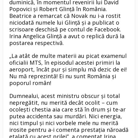
duminică, în momentul revenirii lui David
Popovici și Robert Glință în România.
Beatrice a remarcat că Novak nu i-a rostit
niciodată numele lui Glință și a publicat o
scrisoare deschisă pe contul de Facebook.
Irina Angelica Glință a avut o replică dură la
postarea respectivă.
„La atât de multe materii au picat examenul
oficialii MTS, în episodul acestei primiri la
aeroport, încât pur și simplu mă dezic de ei!
Nu mă reprezintă! Ei nu sunt România și
poporul român!
Dumnealui, acest ministru obscur și total
nepregătit, nu merită decât ocolit – cum
ocolești chestia aia care stă în drum și te-ar
putea accidenta sau murdări. Nici energia,
nici timpul și nici vorbele mele nu merită
irosite pentru a-i comenta prestația năroadă
etalată cu acest prilej”, a comentat Irina