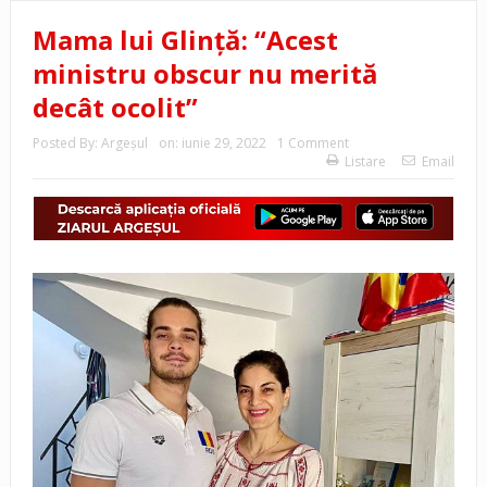
Mama lui Glință: “Acest
ministru obscur nu merită
decât ocolit”
Posted By:
Argeşul
on:
iunie 29, 2022
1 Comment
Listare
Email