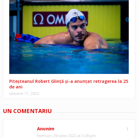
Piteșteanul Robert Glință și-a anunțat retragerea la 25
de ani
ianuarie 17, 2023
UN COMENTARIU
Anonim
1
miercuri, 29 iunie 2022 at 3:38 pm