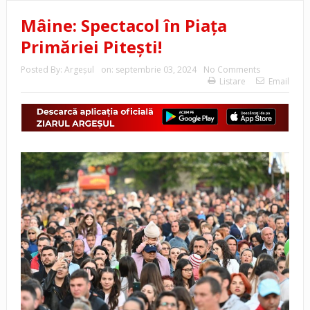
Mâine: Spectacol în Piața
Primăriei Pitești!
Posted By:
Argeşul
on:
septembrie 03, 2024
No Comments
Listare
Email