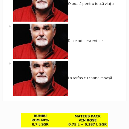
O boală pentru toată viața
D'ale adolescenților
La taifas cu coana moașă