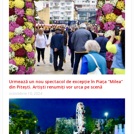
Urmează un nou spectacol de excepție în Piața “Milea”
din Pitești. Artiști renumiți vor urca pe scenă
octombrie 10, 2024