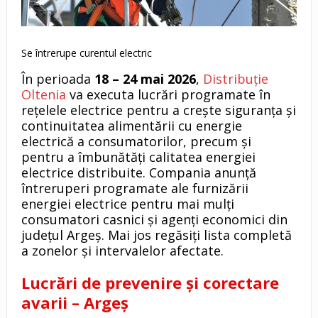
Se întrerupe curentul electric
În perioada
18 – 24 mai 2026
,
Distribuție
Oltenia
va executa lucrări programate în
rețelele electrice pentru a crește siguranța și
continuitatea alimentării cu energie
electrică a consumatorilor, precum și
pentru a îmbunătăți calitatea energiei
electrice distribuite. Compania anunță
întreruperi programate ale furnizării
energiei electrice pentru mai mulți
consumatori casnici și agenți economici din
județul Argeș. Mai jos regăsiți lista completă
a zonelor și intervalelor afectate.
Lucrări de prevenire și corectare
avarii – Argeș