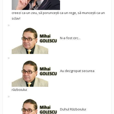
creezi ca un zeu, să poruncești ca un rege, să muncești ca un
sclav!
N-a fost circ...
Au dezgropat securea
războiului
Duhul Războiului