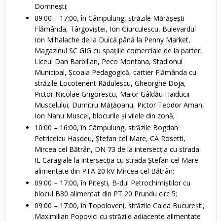
Domnești;
09:00 – 17:00, în Câmpulung, străzile Mărăşeşti
Flămânda, Târgoviştei, Ion Giurculescu, Bulevardul
Ion Mihalache de la Duică până la Penny Market,
Magazinul SC GIG cu spaţiile comerciale de la parter,
Liceul Dan Barbilian, Peco Montana, Stadionul
Municipal, Şcoala Pedagogică, cartier Flămânda cu
străzile Locotenent Rădulescu, Gheorghe Doja,
Pictor Nicolae Grigorescu, Maior Gâldău Haiducii
Muscelului, Dumitru Măţăoanu, Pictor Teodor Aman,
Ion Nanu Muscel, blocurile şi vilele din zonă;
10:00 – 16:00, în Câmpulung, străzile Bogdan
Petriceicu Haşdeu, Ştefan cel Mare, CA Rosetti,
Mircea cel Bătrân, DN 73 de la intersecţia cu strada
IL Caragiale la intersecția cu strada Ștefan cel Mare
alimentate din PTA 20 kV Mircea cel Bătrân;
09:00 – 17:00, în Pitești, B-dul Petrochimiștilor cu
blocul B30 alimentat din PT 20 Prundu circ 5;
09:00 – 17:00, în Topoloveni, străzile Calea București,
Maximilian Popovici cu străzile adiacente alimentate