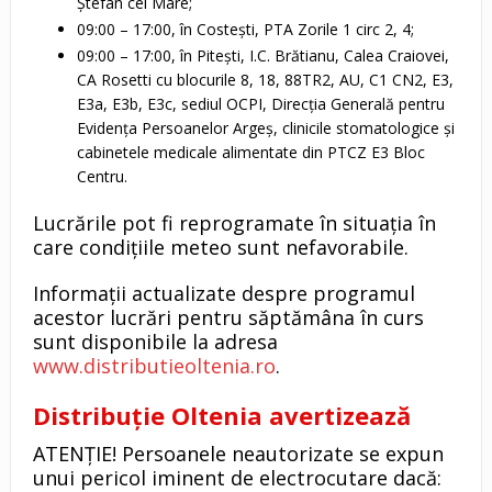
Ștefan cel Mare;
09:00 – 17:00, în Costești, PTA Zorile 1 circ 2, 4;
09:00 – 17:00, în Pitești, I.C. Brătianu, Calea Craiovei,
CA Rosetti cu blocurile 8, 18, 88TR2, AU, C1 CN2, E3,
E3a, E3b, E3c, sediul OCPI, Direcția Generală pentru
Evidența Persoanelor Argeș, clinicile stomatologice și
cabinetele medicale alimentate din PTCZ E3 Bloc
Centru.
Lucrările pot fi reprogramate în situația în
care condițiile meteo sunt nefavorabile.
Informații actualizate despre programul
acestor lucrări pentru săptămâna în curs
sunt disponibile la adresa
www.distributieoltenia.ro
.
Distribuție Oltenia avertizează
ATENȚIE! Persoanele neautorizate se expun
unui pericol iminent de electrocutare dacă: