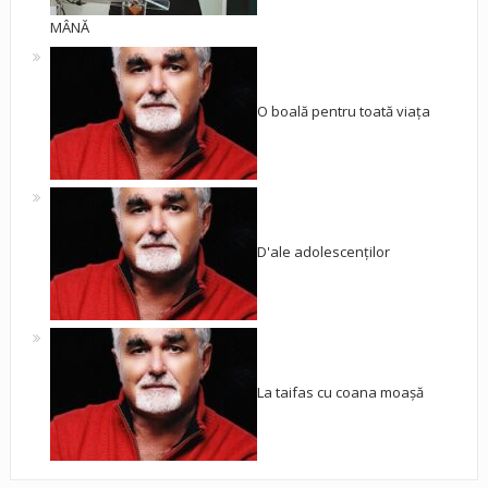
MÂNĂ
O boală pentru toată viața
D'ale adolescenților
La taifas cu coana moașă