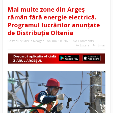
Mai multe zone din Argeș
rămân fără energie electrică.
Programul lucrărilor anunțate
de Distribuție Oltenia
Posted By:
Mirela Neagoe
on:
mai 18, 2026
No Comments
Listare
Email