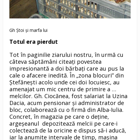
Gh Ştoi şi marfa lui
Totul era pierdut
Tot în paginilie ziarului nostru, în urmă cu
câteva săptămâni citeaţi povestea
impresionantă a doi bărbaţi care au pus la
cale o afacere inedită. În „zona blocuri” din
Ştefăneşti acolo unde cei doi locuiesc, au
amenajat um mic centru de primire a …
melcilor. Gh. Ciocănea, fost salariat la Uzina
Dacia, acum pensionar şi administrator de
bloc, colaborează cu o firmă din Alba-Iulia.
Concret, în magazia pe care o deţine,
argeşeanul depozitează melcii pe care-i
colectează de la oricine e dispus să-i aducă,
iar la anumite intervale de timp, maşina