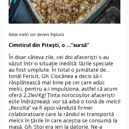
Bieţii melci vor deveni friptură
Cimitirul din Piteşti, o …”sursă”
În doar câteva zile, cei doi afacerişti s-au
văzut într-o situaţie inedită: lăzile speciale
au fost umplute. În total o jumătate de…
tonă! Fericit, Gh. Ciocănea a decis să-i
răsplătească mai bine pe cei care aduc
melci, pentru a-i impulsiona, astfel că acum
oferă 2,2lei/Kg! Ţinta norocoşilor afacerişti
este îndrăzneaţă: vor să aibă o tonă de melci!
„Recolta” va fi apoi vândută firmei
colaboratoare care la rândul ei transportă
melcii în ţările în care aceştia se consumă la
masă. Gh. Ştoi era ieri la datorie. Ne-a