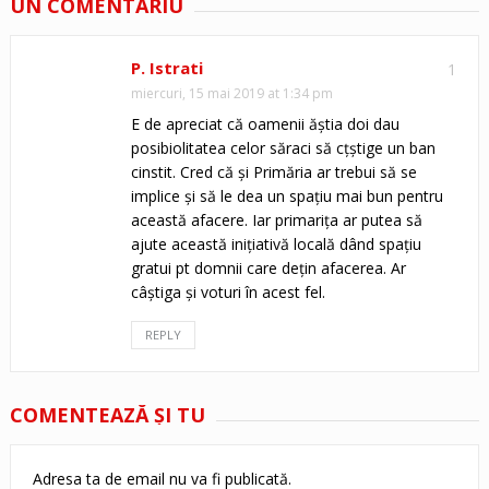
UN COMENTARIU
P. Istrati
1
miercuri, 15 mai 2019 at 1:34 pm
E de apreciat că oamenii ăștia doi dau
posibiolitatea celor săraci să cțștige un ban
cinstit. Cred că și Primăria ar trebui să se
implice și să le dea un spațiu mai bun pentru
această afacere. Iar primarița ar putea să
ajute această inițiativă locală dând spațiu
gratui pt domnii care dețin afacerea. Ar
câștiga și voturi în acest fel.
REPLY
COMENTEAZĂ ŞI TU
Adresa ta de email nu va fi publicată.