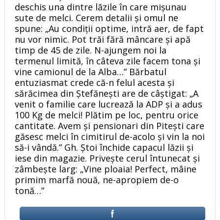
deschis una dintre lăzile în care mişunau
sute de melci. Cerem detalii şi omul ne
spune: „Au condiţii optime, intră aer, de fapt
nu vor nimic. Pot trăi fără mâncare şi apă
timp de 45 de zile. N-ajungem noi la
termenul limită, în câteva zile facem tona şi
vine camionul de la Alba…” Bărbatul
entuziasmat crede că-n felul acesta şi
sărăcimea din Ştefăneşti are de câştigat: „A
venit o familie care lucrează la ADP şi a adus
100 Kg de melci! Plătim pe loc, pentru orice
cantitate. Avem şi pensionari din Piteşti care
găsesc melci în cimitirul de-acolo şi vin la noi
să-i vândă.” Gh. Ştoi închide capacul lăzii şi
iese din magazie. Priveşte cerul întunecat şi
zâmbeşte larg: „Vine ploaia! Perfect, mâine
primim marfă nouă, ne-apropiem de-o
tonă…”