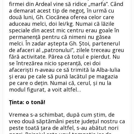
firmei din Ardeal vine să ridice „marfa”. Când
a demarat acest tip de negoţ, în urmă cu
două luni, Gh. Ciocănea oferea celor care
aduceau melci, doi lei/kg. Numai că lăzile
speciale din acest mic centru erau goale în
permanenţă pentru că nimeni nu găsea
melci. În zadar aştepta Gh. Ştoi, partenerul
de afaceri al „patronului”, zilele treceau greu
fără activitate. Părea că totul e pierdut. Nu
se întrezărea nicio speranţă, cei doi
afacerişti n-aveau ce să trimită la Alba-Iulia
şi erau pe cale să pună lacătul pe magazia
pe care o deţin. Numai că, cerul, şi nu la
modul figurat, a voit altfel…
Ţinta: o tonă!
Vremea s-a schimbat, după cum ştim, de
vreo două săptămâni peste judeţul nostru ca
peste toată ţara de altfel, s-au abătut nori