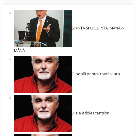
ȘTIINȚA ȘI CREDINȚA, MÂNĂ-N
MÂNĂ
O boală pentru toată viața
D'ale adolescenților