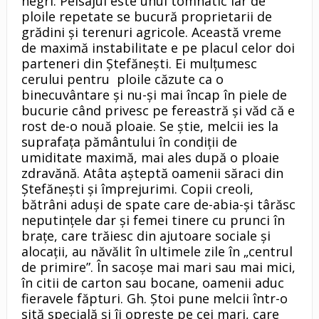
negri. Peisajul este unul tomnatic iar de
ploile repetate se bucură proprietarii de
grădini şi terenuri agricole. Această vreme
de maximă instabilitate e pe placul celor doi
parteneri din Ştefăneşti. Ei mulţumesc
cerului pentru ploile căzute ca o
binecuvântare şi nu-şi mai încap în piele de
bucurie când privesc pe fereastră şi văd că e
rost de-o nouă ploaie. Se ştie, melcii ies la
suprafaţa pământului în condiţii de
umiditate maximă, mai ales după o ploaie
zdravănă. Atâta aşteptă oamenii săraci din
Ştefăneşti şi împrejurimi. Copii creoli,
bătrâni aduşi de spate care de-abia-şi târăsc
neputinţele dar şi femei tinere cu prunci în
braţe, care trăiesc din ajutoare sociale şi
alocaţii, au năvălit în ultimele zile în „centrul
de primire”. În sacoşe mai mari sau mai mici,
în citii de carton sau bocane, oamenii aduc
fieravele făpturi. Gh. Ştoi pune melcii într-o
sită specială şi îi opreşte pe cei mari, care