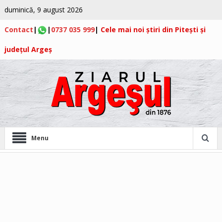
duminică, 9 august 2026
Contact
|
|
0737 035 999
|
Cele mai noi știri din Pitești și
județul Argeș
Menu