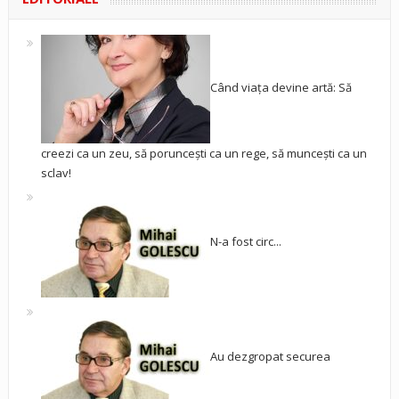
Când viața devine artă: Să
creezi ca un zeu, să poruncești ca un rege, să muncești ca un
sclav!
N-a fost circ...
Au dezgropat securea