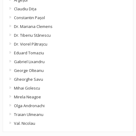
Argeşul
Claudiu Diţa
Constantin Pașol
Dr. Mariana Clemens
Dr. Tiberiu Stănescu
Dr. Viorel Pătraşcu
Eduard Tomaziu
Gabriel Lixandru
George Olteanu
Gheorghe Savu
Mihai Golescu
Mirela Neagoe
Olga Andronachi
Traian Ulmeanu
Val. Nicolau