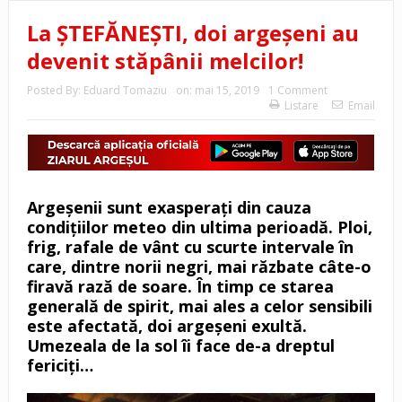
La ŞTEFĂNEŞTI, doi argeşeni au
devenit stăpânii melcilor!
Posted By:
Eduard Tomaziu
on:
mai 15, 2019
1 Comment
Listare
Email
Argeşenii sunt exasperaţi din cauza
condiţiilor meteo din ultima perioadă. Ploi,
frig, rafale de vânt cu scurte intervale în
care, dintre norii negri, mai răzbate câte-o
firavă rază de soare. În timp ce starea
generală de spirit, mai ales a celor sensibili
este afectată, doi argeşeni exultă.
Umezeala de la sol îi face de-a dreptul
fericiţi…