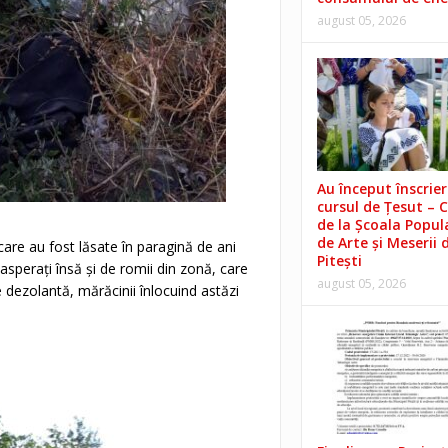
august 05, 2026
Au început înscrieri
cursul de Țesut – 
de la Școala Popul
de Arte și Meserii 
are au fost lăsate în paragină de ani
Pitești
asperați însă și de romii din zonă, care
august 05, 2026
e dezolantă, mărăcinii înlocuind astăzi