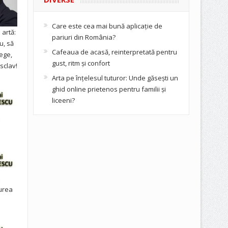
Care este cea mai bună aplicație de
artă:
pariuri din România?
u, să
Cafeaua de acasă, reinterpretată pentru
ege,
gust, ritm și confort
sclav!
Arta pe înțelesul tuturor: Unde găsești un
ghid online prietenos pentru familii și
liceeni?
urea