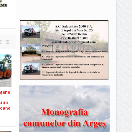
ețene
iții
ioane