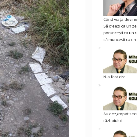
Când viața devine 
Să creezi ca un ze
poruncești ca un r
să muncești ca un 
N-a fost circ...
Au dezgropat sec
războiului