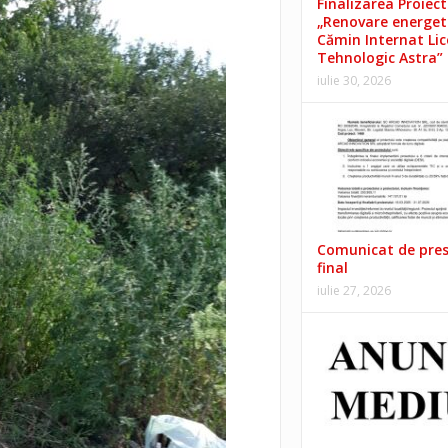
Finalizarea Proiect
„Renovare energet
Cămin Internat Lic
Tehnologic Astra”
iulie 30, 2026
Comunicat de pre
final
iulie 27, 2026