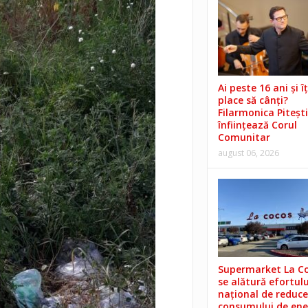
Ai peste 16 ani și îț
place să cânți?
Filarmonica Pitești
înființează Corul
Comunitar
august 06, 2026
Supermarket La C
se alătură efortulu
național de reduce
consumului de ene