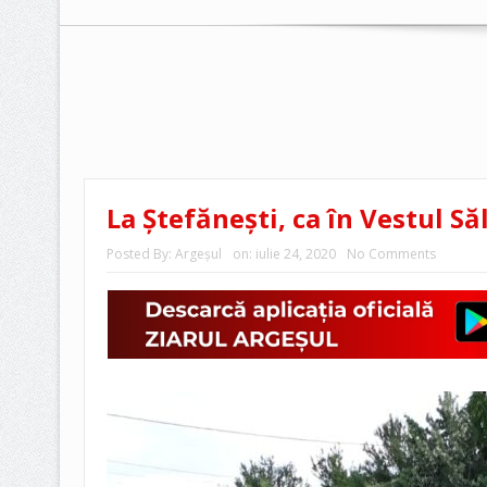
La Ştefăneşti, ca în Vestul Să
Posted By:
Argeşul
on:
iulie 24, 2020
No Comments