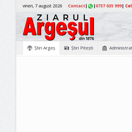
vineri, 7 august 2026
Contact
|
|
0737 035 999
|
Cel
Ştiri Argeş
Ştiri Piteşti
Administrat