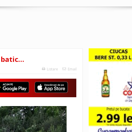
lbatic…
Listare
Email