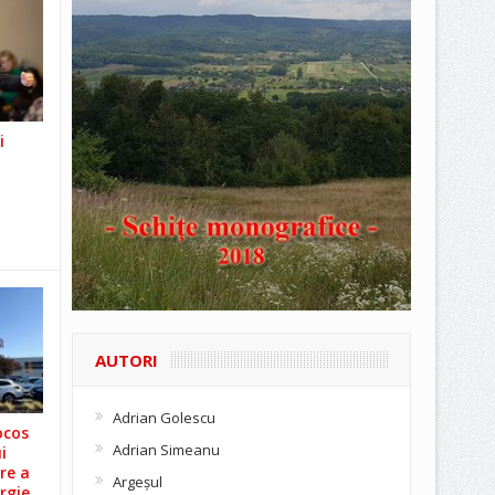
i
AUTORI
Adrian Golescu
ocos
Adrian Simeanu
i
re a
Argeşul
rgie