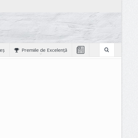
geș
Premiile de Excelență