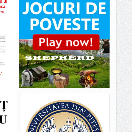
ului
ică
eul
să