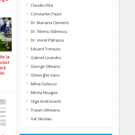
Claudiu Diţa
Constantin Pașol
Dr. Mariana Clemens
Dr. Tiberiu Stănescu
Dr. Viorel Pătraşcu
Eduard Tomaziu
le la
Gabriel Lixandru
Cusut
George Olteanu
ară
din
Gheorghe Savu
Mihai Golescu
Mirela Neagoe
Olga Andronachi
Traian Ulmeanu
Val. Nicolau