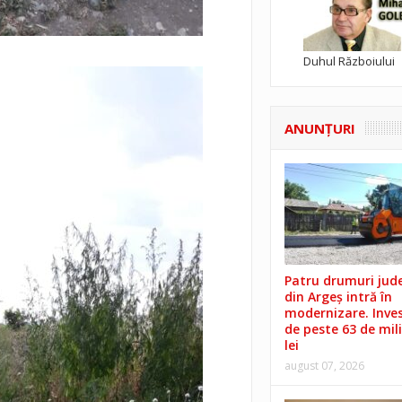
Duhul Războiului
ANUNŢURI
Patru drumuri jud
din Argeș intră în
modernizare. Invest
de peste 63 de mil
lei
august 07, 2026