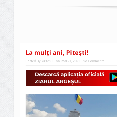
La mulți ani, Pitești!
Posted By:
Argeşul
on:
mai 21, 2021
No Comments