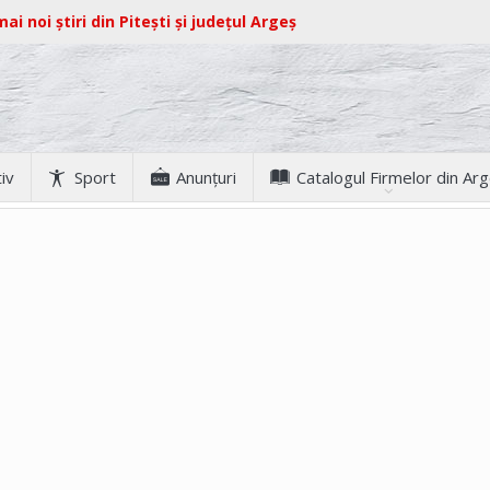
ai noi știri din Pitești și județul Argeș
iv
Sport
Anunţuri
Catalogul Firmelor din Ar