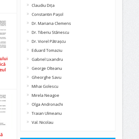
Claudiu Diţa
Constantin Pașol
Dr. Mariana Clemens
Dr. Tiberiu Stănescu
Dr. Viorel Pătraşcu
Eduard Tomaziu
ului
Gabriel Lixandru
ică
George Olteanu
eul
Gheorghe Savu
Mihai Golescu
Mirela Neagoe
Olga Andronachi
Traian Ulmeanu
Val. Nicolau
să