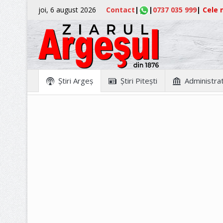
joi, 6 august 2026
Contact
|
|
0737 035 999
|
Cele m
Ştiri Argeş
Ştiri Piteşti
Administrat