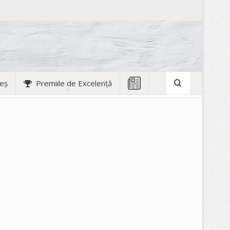
geș
Premiile de Excelență