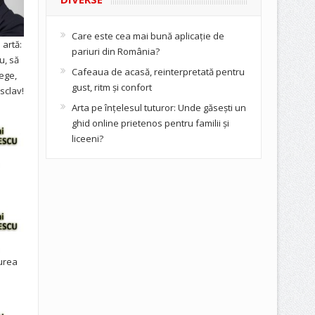
Care este cea mai bună aplicație de
artă:
pariuri din România?
u, să
Cafeaua de acasă, reinterpretată pentru
ege,
gust, ritm și confort
sclav!
Arta pe înțelesul tuturor: Unde găsești un
ghid online prietenos pentru familii și
liceeni?
urea