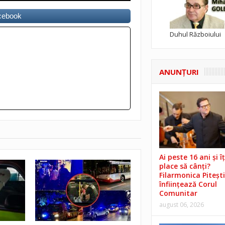
acebook
Duhul Războiului
ANUNŢURI
Ai peste 16 ani și îț
place să cânți?
Filarmonica Pitești
înființează Corul
Comunitar
august 06, 2026