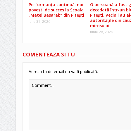
Performanța continuă: noi
O persoană a fost g
povești de succes la Școala
decedată într-un bl
„Matei Basarab” din Pitești
Pitești. Vecinii au a
autoritățile din cau
iulie 31, 2026
mirosului
iunie 28, 2026
COMENTEAZĂ ŞI TU
Adresa ta de email nu va fi publicată.