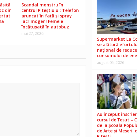
ăsită
Scandal monstru în
oc din
centrul Piteștiului: Telefon
lertat
aruncat în față și spray
za
lacrimogen! Femeie
încătușată în autobuz
mai 27, 2026
Supermarket La C
se alătură efortulu
național de reduce
consumului de ene
august 05, 2026
Au început înscrieri
cursul de Țesut – 
de la Școala Popul
de Arte și Meserii 
Pitești