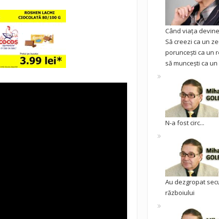
Când viața devine 
Să creezi ca un ze
poruncești ca un r
să muncești ca un 
N-a fost circ...
Au dezgropat sec
războiului