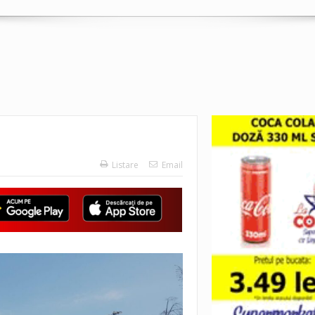
Listare
Email