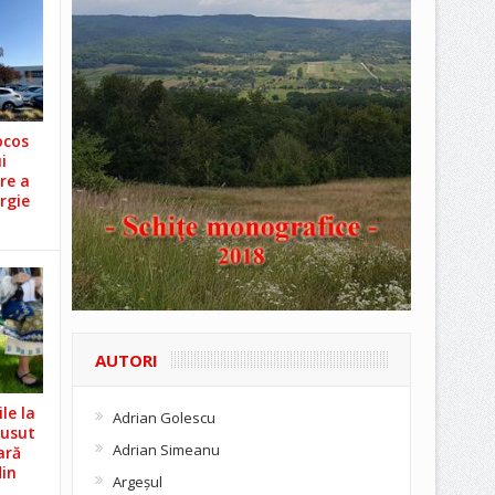
ocos
i
re a
rgie
AUTORI
le la
Adrian Golescu
Cusut
Adrian Simeanu
ară
din
Argeşul