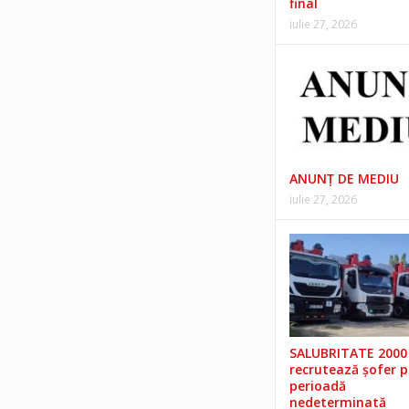
final
iulie 27, 2026
ANUNŢ DE MEDIU
iulie 27, 2026
SALUBRITATE 2000 
recrutează șofer 
perioadă
nedeterminată