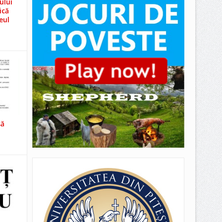
ului
ică
eul
să