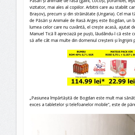
Păsări şi animale de rasă (găini, cocoşi, porumbei, iepuri
vizitator, mai ales al copiilor. Arbitrii care au stabilit c
Braşov), precum şi din străinătate (Ungaria). Cel mai 
de Păsări şi Animale de Rasă Argeş este Bogdan, un bă
lumea celor care nu cuvântă, el creşte acasă, ajutat de 
Manuel Tică îl apreciază pe puşti, lăudându-l că este c
să afle cât mai multe din domeniul creşterii şi îngrijirii
„Pasiunea împărtăşită de Bogdan este mult mai sănătoa
exces a tabletelor şi telefoanelor mobile”, este de păre