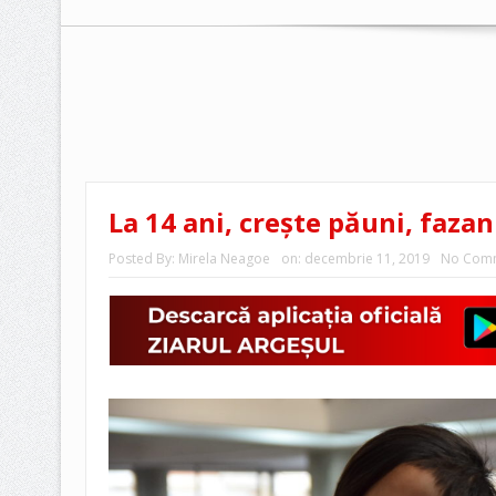
La 14 ani, creşte păuni, fazani
Posted By:
Mirela Neagoe
on:
decembrie 11, 2019
No Com