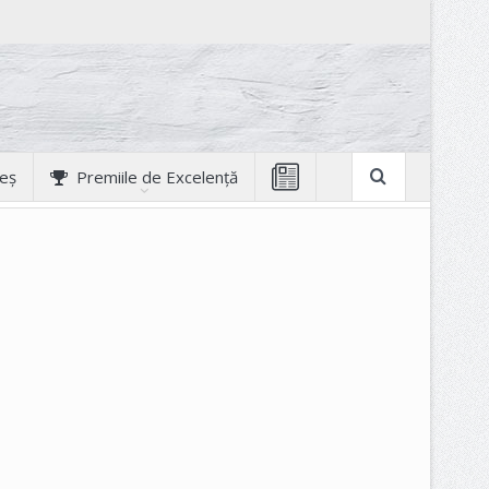
geș
Premiile de Excelență