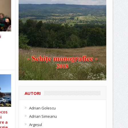
i
AUTORI
Adrian Golescu
ocos
Adrian Simeanu
i
re a
Argeşul
rgie