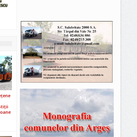
ețene
iții
ioane