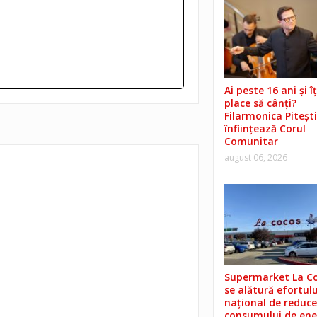
Ai peste 16 ani și îț
place să cânți?
Filarmonica Pitești
înființează Corul
Comunitar
august 06, 2026
Supermarket La C
se alătură efortulu
național de reduce
consumului de ene