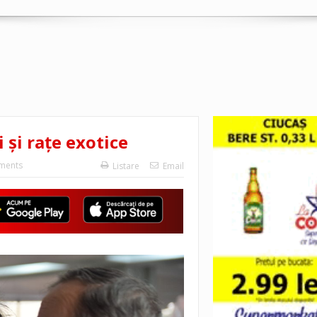
 şi raţe exotice
ments
Listare
Email