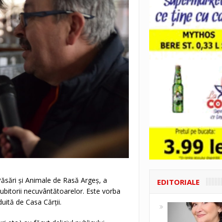
Păsări şi Animale de Rasă Argeş, a
EDITORIALE
ubitorii necuvântătoarelor. Este vorba
duită de Casa Cărţii.