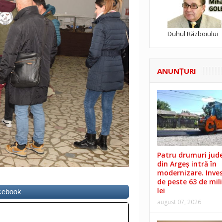
Duhul Războiului
ANUNŢURI
Patru drumuri jud
din Argeș intră în
modernizare. Invest
de peste 63 de mil
lei
acebook
august 07, 2026