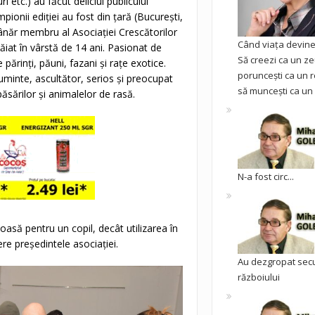
 etc.) au făcut deliciul publicului
ampionii ediţiei au fost din ţară (Bucureşti,
tânăr membru al Asociaţiei Crescătorilor
Când viața devine 
iat în vârstă de 14 ani. Pasionat de
Să creezi ca un ze
părinţi, păuni, fazani şi raţe exotice.
poruncești ca un r
uminte, ascultător, serios şi preocupat
să muncești ca un 
 păsărilor şi animalelor de rasă.
N-a fost circ...
să pentru un copil, decât utilizarea în
re preşedintele asociaţiei.
Au dezgropat sec
războiului