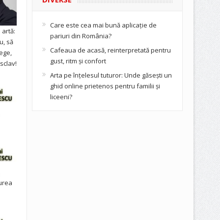
Care este cea mai bună aplicație de
artă:
pariuri din România?
u, să
Cafeaua de acasă, reinterpretată pentru
ege,
gust, ritm și confort
sclav!
Arta pe înțelesul tuturor: Unde găsești un
ghid online prietenos pentru familii și
liceeni?
urea