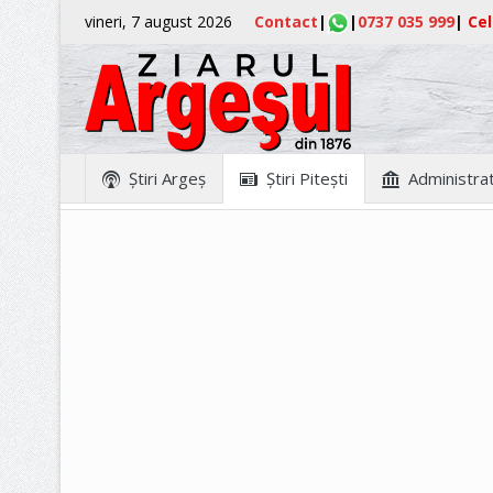
vineri, 7 august 2026
Contact
|
|
0737 035 999
|
Cel
Ştiri Argeş
Ştiri Piteşti
Administrat