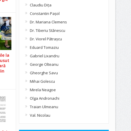
Claudiu Diţa
Constantin Pașol
Dr. Mariana Clemens
Dr. Tiberiu Stănescu
Dr. Viorel Pătraşcu
Eduard Tomaziu
le la
Gabriel Lixandru
Cusut
George Olteanu
ară
din
Gheorghe Savu
Mihai Golescu
Mirela Neagoe
Olga Andronachi
Traian Ulmeanu
Val. Nicolau