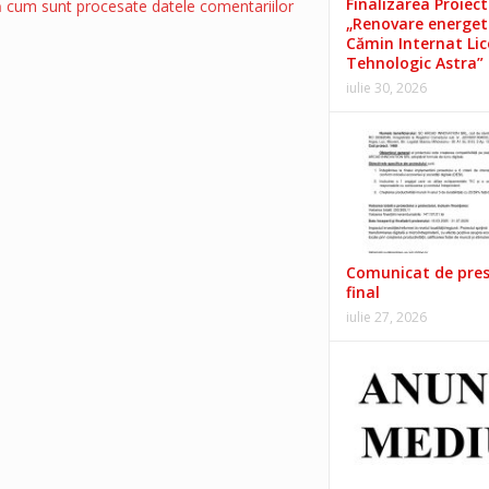
Finalizarea Proiect
ă cum sunt procesate datele comentariilor
„Renovare energet
Cămin Internat Lic
Tehnologic Astra”
iulie 30, 2026
Comunicat de pre
final
iulie 27, 2026