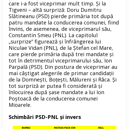
care i-a fost viceprimar mult timp. Și la
Tigveni – altă surpriză: Doru Dumitru
Slătineanu (PSD) pierde primăria tot după
patru mandate la conducerea comunei, fiind
învins, de asemenea, de viceprimarul său,
Constantin Smeu (PNL). La capitolul
„surprize” figurează și înfrângerea lui
Niculae Vidan (PNL), de la Ștefan cel Mare,
care pierde primăria după trei mandate și
tot în detrimentul viceprimarului său, Ion
Parpală (PSD). Din postura de viceprimar au
mai câștigat alegerile de primar candidații
de la Domneşti, Boțești, Mălureni și Râca. Și
tot surpriză ar putea fi considerată și
înlocuirea după șase mandate a lui Ion
Poștoacă de la conducerea comunei
Mioarele.
Schimbări PSD-PNL și invers