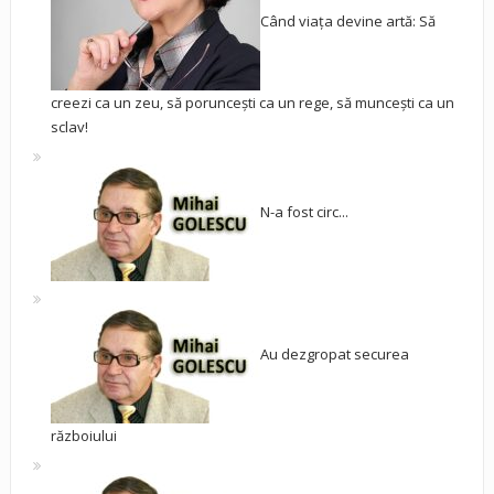
Când viața devine artă: Să
creezi ca un zeu, să poruncești ca un rege, să muncești ca un
sclav!
N-a fost circ...
Au dezgropat securea
războiului