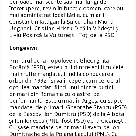
perioade mai scurte sau mai lungi de
întrerupere, revin în funcție oameni care au
mai administrat localitățile, cum ar fi
Constantin Iatagan la Șuici, Iulian Miu la
Ungheni, Cristian Hristu Dică la Vlădești și
Liviu Poșircă la Vulturești. Toți de la PSD.
Longevivii
Primarul de la Topoloveni, Gheorghiță
Botârcă (PSD), este unul dintre edilii cu cele
mai multe mandate, fiind la conducerea
urbei din 1992. Își va începe acum cel de-al
optulea mandat, fiind unul dintre puținii
primari din România cu o astfel de
performanţă. Este urmat în Argeș, cu șapte
mandate, de primarii Gheorghe Stancu (PSD)
de la Bascov, Ion Dumitru (PSD) de la Albota
și Ion Ionescu (PNL, fost PSD) de la Cicănești.
Cu șase mandate de primar îl avem pe Ion
Dumitrache de la Poiana Lacului (PNL). Cu