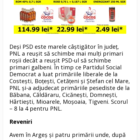
Deși PSD este marele câștigător în județ,
PNL a reușit să schimbe mai mulți primari
roșii decât a reușit PSD-ul să schimbe
primari galbeni. În timp ce Partidul Social
Democrat a luat primăriile liberale de la
Costești, Boțești, Cetățeni și Ștefan cel Mare,
PNL și-a adjudecat primăriile pesediste de la
Băbana, Căldăraru, Cicănești, Domnești,
Hârtiești, Mioarele, Moșoaia, Tigveni. Scorul
– 8 la 4 pentru PNL.
Reveniri
Avem în Argeș și patru primării unde, după