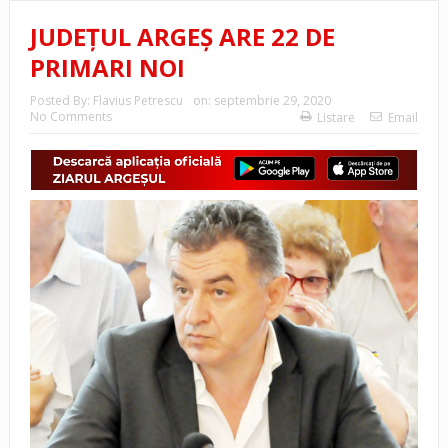
JUDEȚUL ARGEȘ ARE 22 DE
PRIMARI NOI
Posted By:
Flavius Petrescu
on:
septembrie 29, 2020
No Comments
Listare
Email