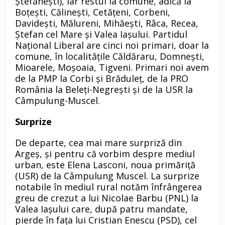
Ștefănești), iar restul la comune, adică la
Boțești, Călinești, Cetățeni, Corbeni,
Davidești, Mălureni, Mihăești, Râca, Recea,
Ștefan cel Mare și Valea Iașului. Partidul
Național Liberal are cinci noi primari, doar la
comune, în localitățile Căldăraru, Domnești,
Mioarele, Moșoaia, Tigveni. Primari noi avem
de la PMP la Corbi și Brăduleț, de la PRO
România la Beleți-Negrești și de la USR la
Câmpulung-Muscel.
Surprize
De departe, cea mai mare surpriză din
Argeș, și pentru că vorbim despre mediul
urban, este Elena Lasconi, noua primăriţă
(USR) de la Câmpulung Muscel. La surprize
notabile în mediul rural notăm înfrângerea
greu de crezut a lui Nicolae Barbu (PNL) la
Valea Iașului care, după patru mandate,
pierde în fața lui Cristian Enescu (PSD), cel