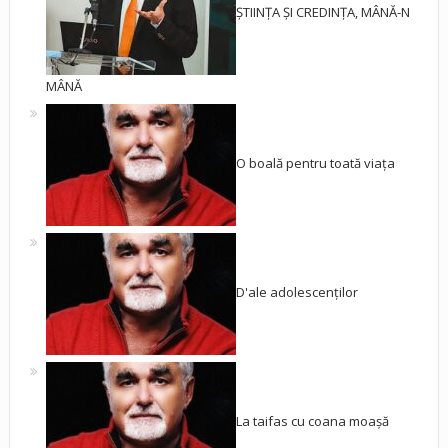
ȘTIINȚA ȘI CREDINȚA, MÂNĂ-N
MÂNĂ
O boală pentru toată viața
D'ale adolescenților
La taifas cu coana moașă