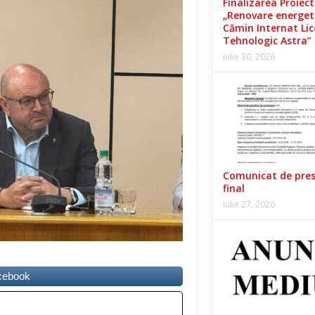
Finalizarea Proiect
„Renovare energet
Cămin Internat Lic
Tehnologic Astra”
iulie 30, 2026
Comunicat de pre
final
iulie 27, 2026
acebook