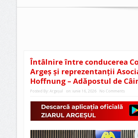
Întâlnire între conducerea Co
Argeș și reprezentanții Asocia
Hoffnung – Adăpostul de Câi
Posted By:
Argeşul
on:
iunie 16, 2026
No Comments