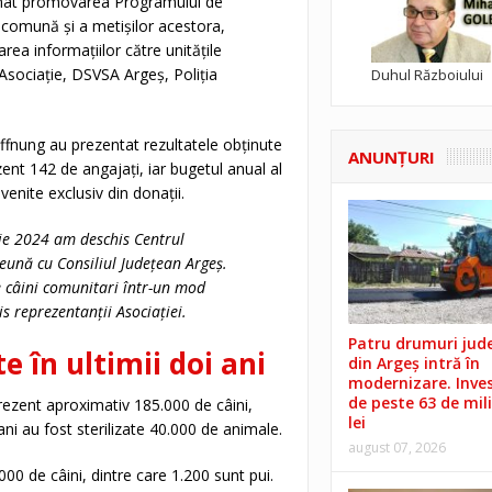
sumat promovarea Programului de
sa comună și a metișilor acestora,
ea informațiilor către unitățile
e Asociație, DSVSA Argeș, Poliția
Duhul Războiului
 Hoffnung au prezentat rezultatele obținute
ANUNŢURI
ent 142 de angajați, iar bugetul anual al
enite exclusiv din donații.
ie 2024 am deschis Centrul
reună cu Consiliul Județean Argeș.
e câini comunitari într-un mod
s reprezentanții Asociației.
Patru drumuri jud
e în ultimii doi ani
din Argeș intră în
modernizare. Invest
de peste 63 de mil
prezent aproximativ 185.000 de câini,
lei
 ani au fost sterilizate 40.000 de animale.
august 07, 2026
0 de câini, dintre care 1.200 sunt pui.