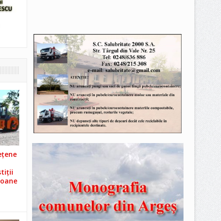
ețene
iții
ioane