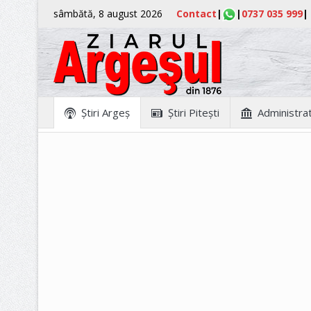
sâmbătă, 8 august 2026
Contact
|
|
0737 035 999
|
Ştiri Argeş
Ştiri Piteşti
Administrat