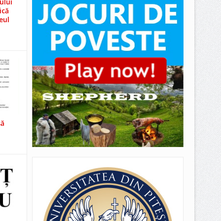
ului
ică
eul
să