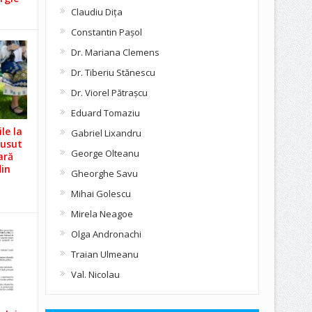
Claudiu Diţa
Constantin Pașol
Dr. Mariana Clemens
Dr. Tiberiu Stănescu
Dr. Viorel Pătraşcu
Eduard Tomaziu
le la
Gabriel Lixandru
Cusut
George Olteanu
ară
din
Gheorghe Savu
Mihai Golescu
Mirela Neagoe
Olga Andronachi
Traian Ulmeanu
Val. Nicolau