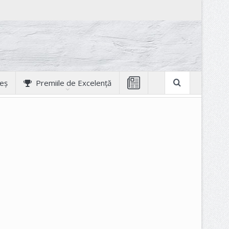
geș
Premiile de Excelență