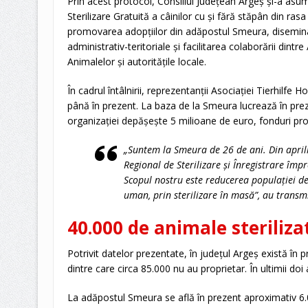
Prin acest protocol, Consiliul Județean Argeș și-a a
Sterilizare Gratuită a câinilor cu și fără stăpân din ra
promovarea adopțiilor din adăpostul Smeura, diseminar
administrativ-teritoriale și facilitarea colaborării dintr
Animalelor și autoritățile locale.
În cadrul întâlnirii, reprezentanții Asociației Tierhilfe
până în prezent. La baza de la Smeura lucrează în prez
organizației depășește 5 milioane de euro, fonduri prov
„Suntem la Smeura de 26 de ani. Din april
Regional de Sterilizare și Înregistrare împ
Scopul nostru este reducerea populației d
uman, prin sterilizare în masă”, au transmi
40.000 de animale sterilizat
Potrivit datelor prezentate, în județul Argeș există în 
dintre care circa 85.000 nu au proprietar. În ultimii doi
La adăpostul Smeura se află în prezent aproximativ 6.00