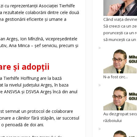
i cu reprezentanții Asociației Tierhilfe
rezultatele colaborării dintre cele două
erea gestionării eficiente și umane a
Când viața devine 
Să creezi ca un ze
poruncești ca un r
țean Argeș, Ion Mînzînă, vicepreședintele
să muncești ca un 
iv, Ana Minca – șef serviciu, precum și
re și adopții
N-a fost circ...
a Tierhilfe Hoffnung are la bază
t la nivelul județului Argeș, în baza
ntre ANSVSA și DSVSA Argeș încă din anul
fost semnat un protocol de colaborare
Au dezgropat sec
are a câinilor fără stăpân, iar succesul
războiului
 o perioadă de doi ani.