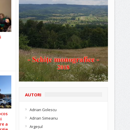
i
AUTORI
Adrian Golescu
ocos
Adrian Simeanu
i
re a
Argeşul
rgie