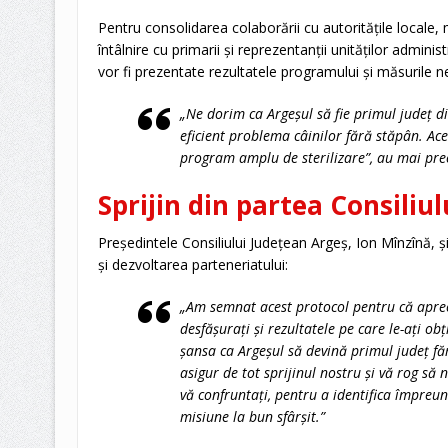
Pentru consolidarea colaborării cu autoritățile locale,
întâlnire cu primarii și reprezentanții unităților administ
vor fi prezentate rezultatele programului și măsurile 
„Ne dorim ca Argeșul să fie primul județ 
eficient problema câinilor fără stăpân. Ace
program amplu de sterilizare”, au mai prec
Sprijin din partea Consiliu
Președintele Consiliului Județean Argeș, Ion Mînzînă, ș
și dezvoltarea parteneriatului:
„Am semnat acest protocol pentru că apre
desfășurați și rezultatele pe care le-ați o
șansa ca Argeșul să devină primul județ făr
asigur de tot sprijinul nostru și vă rog să
vă confruntați, pentru a identifica împreun
misiune la bun sfârșit.”