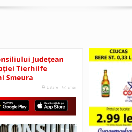
nsiliului Județean
ției Tierhilfe
ni Smeura
Listare
Email