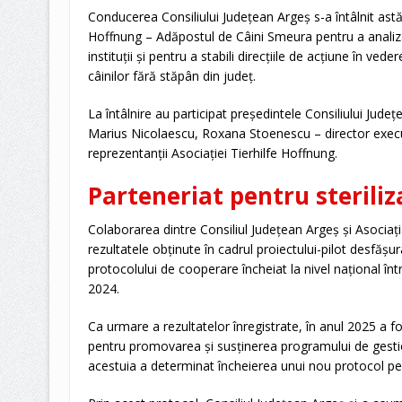
Conducerea Consiliului Județean Argeș s-a întâlnit astăz
Hoffnung – Adăpostul de Câini Smeura pentru a analiza 
instituții și pentru a stabili direcțiile de acțiune în ved
câinilor fără stăpân din județ.
La întâlnire au participat președintele Consiliului Jude
Marius Nicolaescu, Roxana Stoenescu – director execut
reprezentanții Asociației Tierhilfe Hoffnung.
Parteneriat pentru steriliza
Colaborarea dintre Consiliul Județean Argeș și Asociați
rezultatele obținute în cadrul proiectului-pilot desfășura
protocolului de cooperare încheiat la nivel național î
2024.
Ca urmare a rezultatelor înregistrate, în anul 2025 a 
pentru promovarea și susținerea programului de gestion
acestuia a determinat încheierea unui nou protocol pe