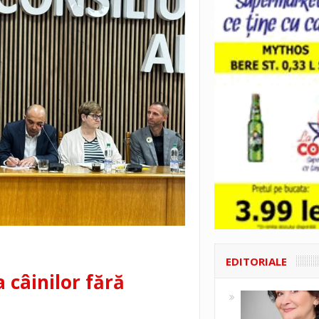
EDITORIALE
 câinilor fără