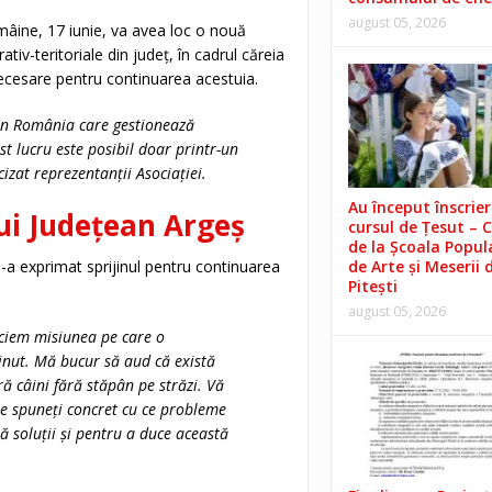
august 05, 2026
 mâine, 17 iunie, va avea loc o nouă
rativ-teritoriale din județ, în cadrul căreia
necesare pentru continuarea acestuia.
din România care gestionează
st lucru este posibil doar printr-un
izat reprezentanții Asociației.
Au început înscrieri
lui Județean Argeș
cursul de Țesut – 
de la Școala Popul
de Arte și Meserii 
i-a exprimat sprijinul pentru continuarea
Pitești
august 05, 2026
ciem misiunea pe care o
bținut. Mă bucur să aud că există
ă câini fără stăpân pe străzi. Vă
 ne spuneți concret cu ce probleme
ă soluții și pentru a duce această