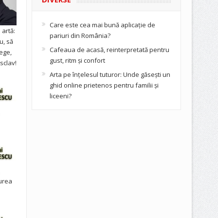
Care este cea mai bună aplicație de
artă:
pariuri din România?
u, să
Cafeaua de acasă, reinterpretată pentru
ege,
gust, ritm și confort
sclav!
Arta pe înțelesul tuturor: Unde găsești un
ghid online prietenos pentru familii și
liceeni?
urea