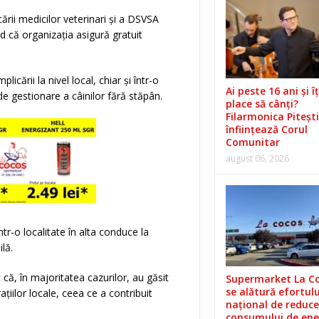
ării medicilor veterinari și a DSVSA
nd că organizația asigură gratuit
licării la nivel local, chiar și într-o
Ai peste 16 ani și îț
de gestionare a câinilor fără stăpân.
place să cânți?
Filarmonica Pitești
înființează Corul
Comunitar
august 06, 2026
ntr-o localitate în alta conduce la
lă.
 că, în majoritatea cazurilor, au găsit
Supermarket La C
se alătură efortulu
țiilor locale, ceea ce a contribuit
național de reduce
consumului de ene