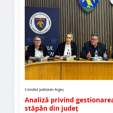
Consiliul Județean Argeș
Analiză privind gestionarea
stăpân din județ