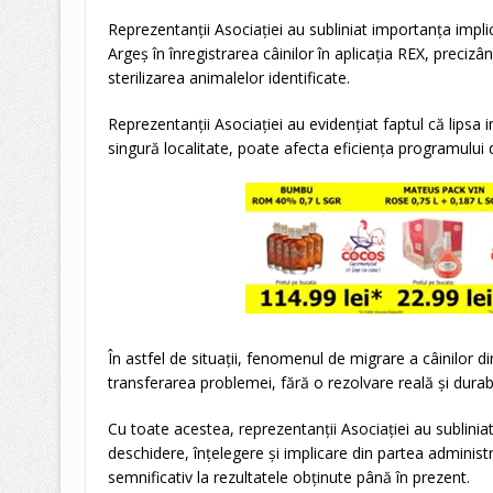
Reprezentanții Asociației au subliniat importanța implic
Argeș în înregistrarea câinilor în aplicația REX, precizâ
sterilizarea animalelor identificate.
Reprezentanții Asociației au evidențiat faptul că lipsa imp
singură localitate, poate afecta eficiența programului 
În astfel de situații, fenomenul de migrare a câinilor di
transferarea problemei, fără o rezolvare reală și durabi
Cu toate acestea, reprezentanții Asociației au subliniat
deschidere, înțelegere și implicare din partea administra
semnificativ la rezultatele obținute până în prezent.