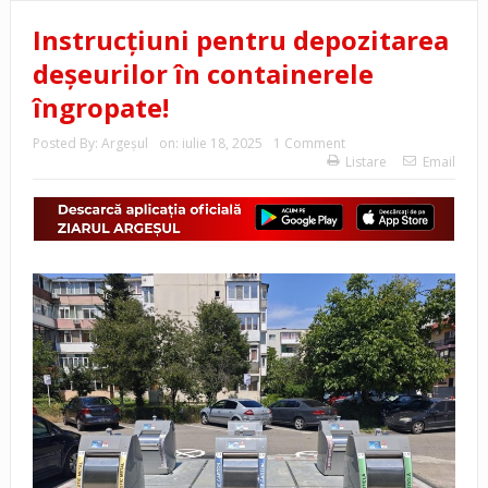
Instrucțiuni pentru depozitarea
deșeurilor în containerele
îngropate!
Posted By:
Argeşul
on:
iulie 18, 2025
1 Comment
Listare
Email