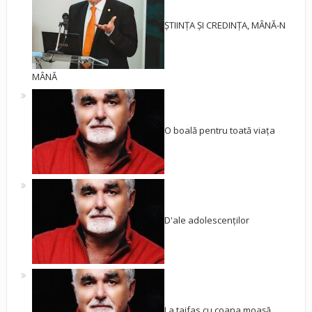
ȘTIINȚA ȘI CREDINȚA, MÂNĂ-N
MÂNĂ
O boală pentru toată viața
D'ale adolescenților
La taifas cu coana moașă