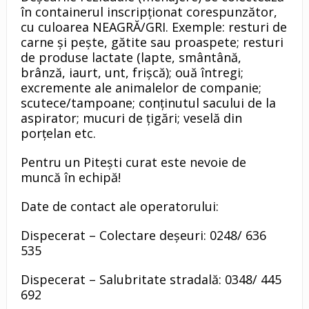
în containerul inscripționat corespunzător,
cu culoarea NEAGRĂ/GRI. Exemple: resturi de
carne şi peşte, gătite sau proaspete; resturi
de produse lactate (lapte, smântână,
brânză, iaurt, unt, frişcă); ouă întregi;
excremente ale animalelor de companie;
scutece/tampoane; conţinutul sacului de la
aspirator; mucuri de ţigări; veselă din
porţelan etc.
Pentru un Pitești curat este nevoie de
muncă în echipă!
Date de contact ale operatorului:
Dispecerat – Colectare deșeuri: 0248/ 636
535
Dispecerat – Salubritate stradală: 0348/ 445
692