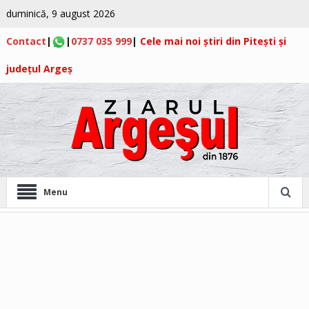
duminică, 9 august 2026
Contact
|
|
0737 035 999
|
Cele mai noi știri din Pitești și
județul Argeș
Menu