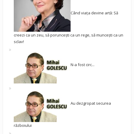
Când viața devine artă: Să
creezi ca un zeu, să poruncești ca un rege, să muncești ca un
sclav!
N-a fost circ...
Au dezgropat securea
războiului