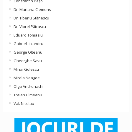
Constantin Pașol
Dr. Mariana Clemens
Dr. Tiberiu Stănescu
Dr. Viorel Pătraşcu
Eduard Tomaziu
Gabriel Lixandru
George Olteanu
Gheorghe Savu
Mihai Golescu
Mirela Neagoe
Olga Andronachi
Traian Ulmeanu
Val. Nicolau