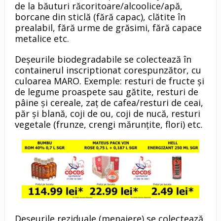
de la băuturi răcoritoare/alcoolice/apă,
borcane din sticlă (fără capac), clătite în
prealabil, fără urme de grăsimi, fără capace
metalice etc.
Deșeurile biodegradabile se colectează în
containerul inscriptionat corespunzător, cu
culoarea MARO. Exemple: resturi de fructe și
de legume proaspete sau gătite, resturi de
pâine și cereale, zaț de cafea/resturi de ceai,
păr și blană, coji de ou, coji de nucă, resturi
vegetale (frunze, crengi mărunțite, flori) etc.
Deșeurile reziduale (menajere) se colectează