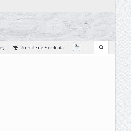
geș
Premiile de Excelență