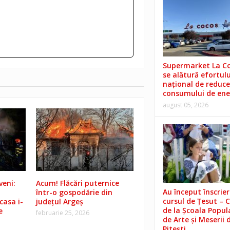
Supermarket La C
se alătură efortulu
național de reduce
consumului de ene
august 05, 2026
veni:
Acum! Flăcări puternice
Au început înscrieri
într-o gospodărie din
cursul de Țesut – 
casa i-
județul Argeș
de la Școala Popul
e
februarie 25, 2026
de Arte și Meserii 
Pitești