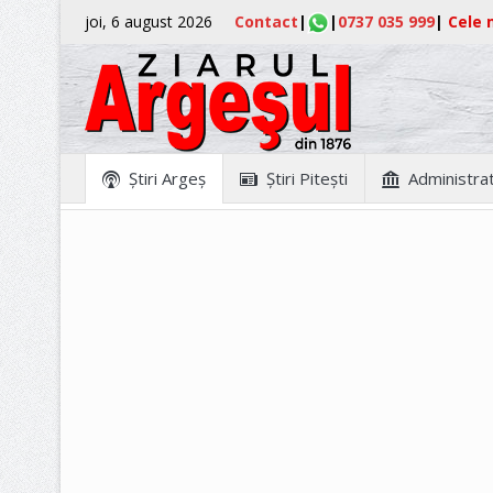
joi, 6 august 2026
Contact
|
|
0737 035 999
|
Cele m
Ştiri Argeş
Ştiri Piteşti
Administrat