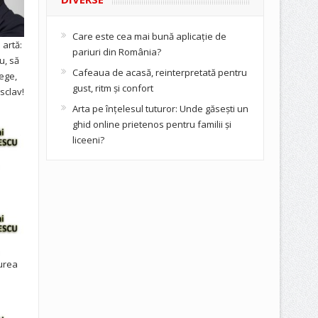
Care este cea mai bună aplicație de
artă:
pariuri din România?
u, să
Cafeaua de acasă, reinterpretată pentru
ege,
gust, ritm și confort
sclav!
Arta pe înțelesul tuturor: Unde găsești un
ghid online prietenos pentru familii și
liceeni?
urea