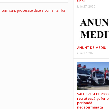
final
iulie 27, 2026
ă cum sunt procesate datele comentariilor
ANUNŢ DE MEDIU
iulie 27, 2026
SALUBRITATE 2000 
recrutează șofer 
perioadă
nedeterminată