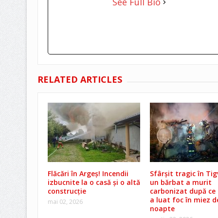
See Full Bio
RELATED ARTICLES
Flăcări în Argeș! Incendii
Sfârșit tragic în Tig
izbucnite la o casă și o altă
un bărbat a murit
construcție
carbonizat după ce 
a luat foc în miez d
mai 02, 2026
noapte