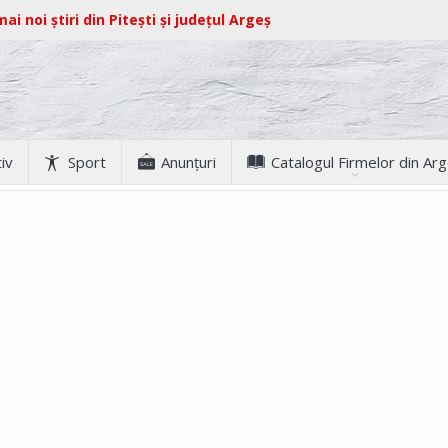
ai noi știri din Pitești și județul Argeș
iv
Sport
Anunţuri
Catalogul Firmelor din Ar