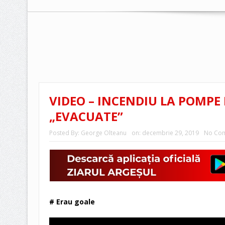
VIDEO – INCENDIU LA POMPE 
„EVACUATE”
Posted By:
George Olteanu
on:
decembrie 29, 2019
No Co
# Erau goale