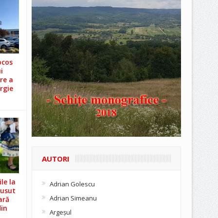
ocos
i
re a
rgie
AUTORI
le la
Adrian Golescu
Cusut
Adrian Simeanu
ară
din
Argeşul