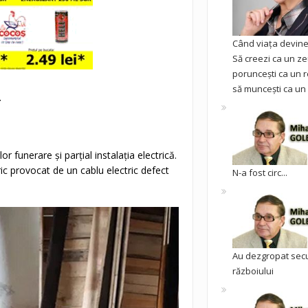
Când viața devine 
Să creezi ca un ze
poruncești ca un r
să muncești ca un 
.
or funerare și parțial instalația electrică.
ric provocat de un cablu electric defect
N-a fost circ...
Au dezgropat sec
războiului