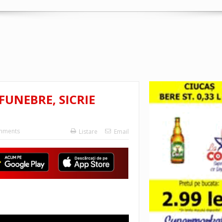
FUNEBRE, SICRIE
mments
Listare
Email