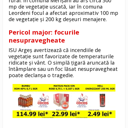
rural. În comuna Merișani au ars circa 300
mp de vegetație uscată, iar în comuna
Leordeni focul a afectat aproximativ 100 mp
de vegetație și 200 kg deșeuri menajere.
Pericol major: focurile
nesupravegheate
ISU Argeș avertizează că incendiile de
vegetație sunt favorizate de temperaturile
ridicate și vânt. O simplă țigară aruncată la
întâmplare sau un foc lăsat nesupravegheat
poate declanșa o tragedie.