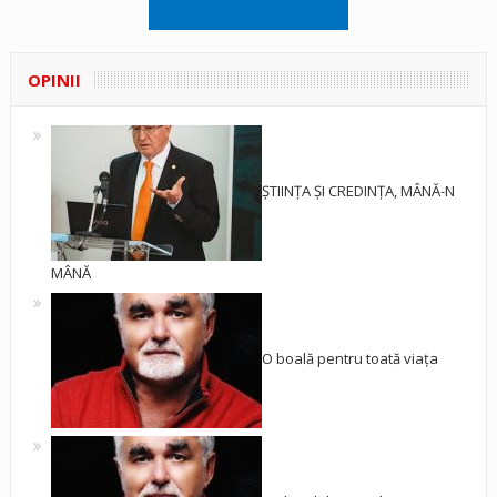
OPINII
ȘTIINȚA ȘI CREDINȚA, MÂNĂ-N
MÂNĂ
O boală pentru toată viața