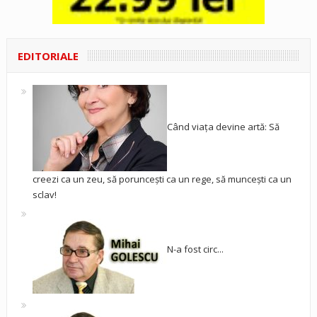
EDITORIALE
Când viața devine artă: Să
creezi ca un zeu, să poruncești ca un rege, să muncești ca un
sclav!
N-a fost circ...