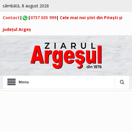
sâmbătă, 8 august 2026
Contact
|
|
0737 035 999
|
Cele mai noi știri din Pitești și
județul Argeș
Menu