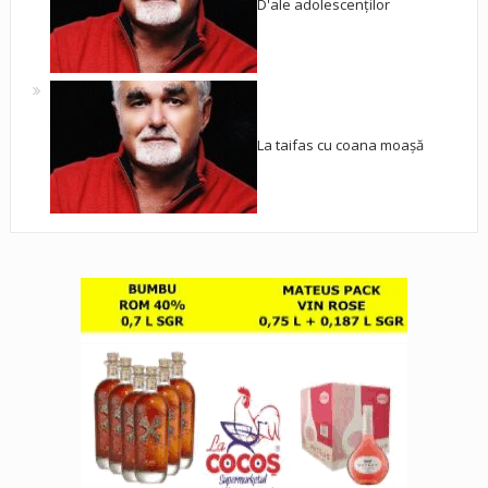
D'ale adolescenților
La taifas cu coana moașă