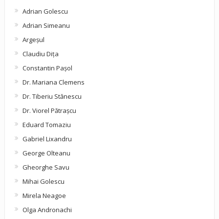
Adrian Golescu
Adrian Simeanu
Argeşul
Claudiu Diţa
Constantin Pașol
Dr. Mariana Clemens
Dr. Tiberiu Stănescu
Dr. Viorel Pătraşcu
Eduard Tomaziu
Gabriel Lixandru
George Olteanu
Gheorghe Savu
Mihai Golescu
Mirela Neagoe
Olga Andronachi