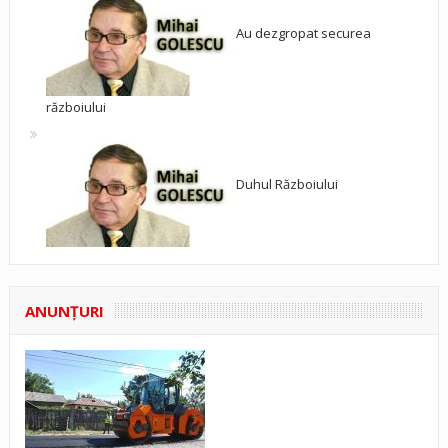
Au dezgropat securea
războiului
Duhul Războiului
ANUNŢURI