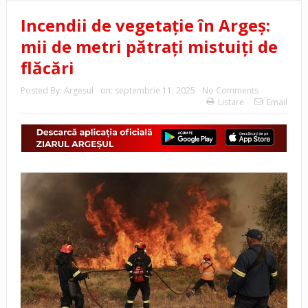
Incendii de vegetație în Argeș:
mii de metri pătrați mistuiți de
flăcări
Posted By:
Argeşul
on:
septembrie 11, 2025
No Comments
Listare
Email