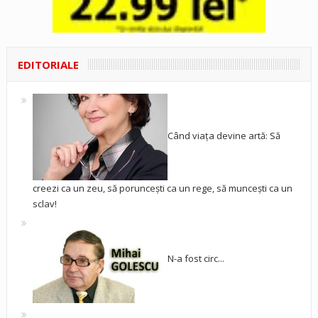
EDITORIALE
Când viața devine artă: Să
creezi ca un zeu, să poruncești ca un rege, să muncești ca un
sclav!
N-a fost circ...