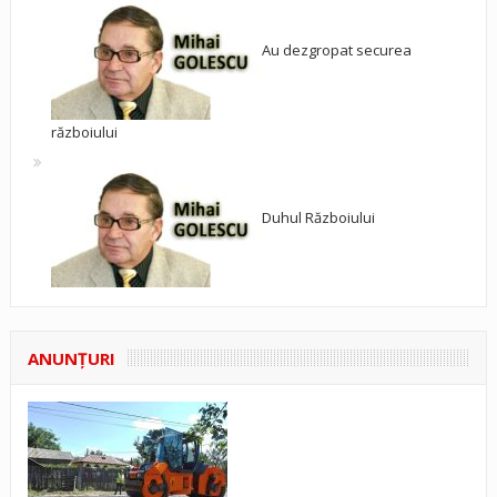
Au dezgropat securea
războiului
Duhul Războiului
ANUNŢURI