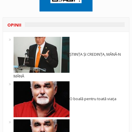
OPINII
ȘTIINȚA ȘI CREDINȚA, MÂNĂ-N
MÂNĂ
O boală pentru toată viața