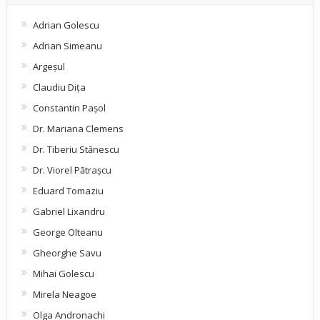
Adrian Golescu
Adrian Simeanu
Argeşul
Claudiu Diţa
Constantin Pașol
Dr. Mariana Clemens
Dr. Tiberiu Stănescu
Dr. Viorel Pătraşcu
Eduard Tomaziu
Gabriel Lixandru
George Olteanu
Gheorghe Savu
Mihai Golescu
Mirela Neagoe
Olga Andronachi