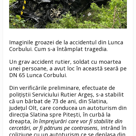
Imaginile groazei de la accidentul din Lunca
Corbului. Cum s-a întâmplat tragedia.
Un grav accident rutier, soldat cu moartea
unei persoane, a avut loc în această seară pe
DN 65 Lunca Corbului.
Din verificările preliminare, efectuate de
polițiștii Serviciului Rutier Argeș, s-a stabilit
că un bărbat de 73 de ani, din Slatina,
județul Olt, care conducea un autoturism din
direcția Slatina spre Pitești, în curbă la
dreapta,
în împrejurări care vor fi stabilite din
cercetări, ar fi pătruns pe contrasens
, intrând în
coliziune cu un autoturism ce se deplasa din