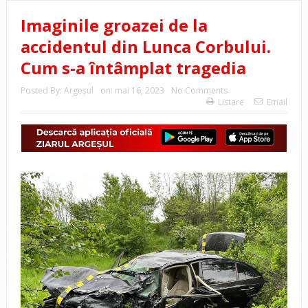
Imaginile groazei de la
accidentul din Lunca Corbului.
Cum s-a întâmplat tragedia
Posted By:
Argeşul
on:
mai 16, 2023
No Comments
Listare
Email