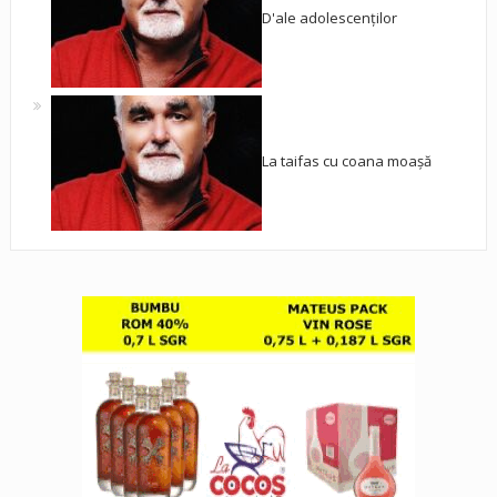
D'ale adolescenților
La taifas cu coana moașă